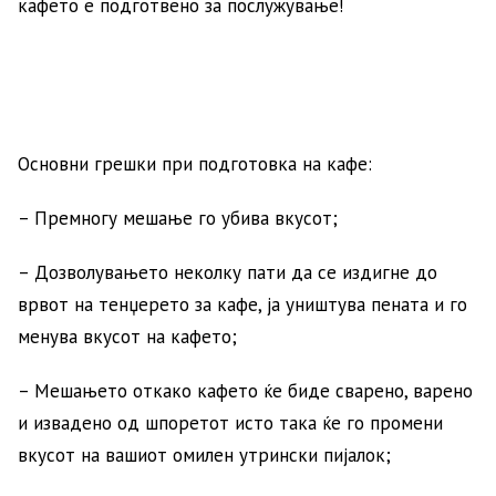
кафето е подготвено за послужување!
Основни грешки при подготовка на кафе:
– Премногу мешање го убива вкусот;
– Дозволувањето неколку пати да се издигне до
врвот на тенџерето за кафе, ја уништува пената и го
менува вкусот на кафето;
– Мешањето откако кафето ќе биде сварено, варено
и извадено од шпоретот исто така ќе го промени
вкусот на вашиот омилен утрински пијалок;