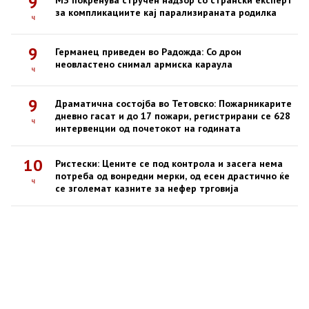
9
за компликациите кај парализираната родилка
ч
9
Германец приведен во Радожда: Со дрон
неовластено снимал армиска караула
ч
9
Драматична состојба во Тетовско: Пожарникарите
дневно гасат и до 17 пожари, регистрирани се 628
ч
интервенции од почетокот на годината
10
Ристески: Цените се под контрола и засега нема
потреба од вонредни мерки, од есен драстично ќе
ч
се зголемат казните за нефер трговија