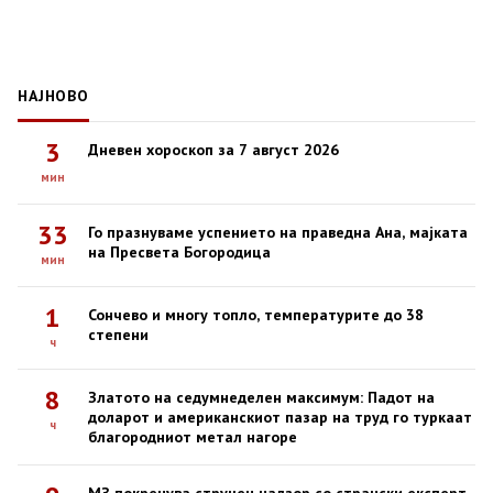
НАЈНОВО
3
Дневен хороскоп за 7 август 2026
мин
33
Го празнуваме успението на праведна Ана, мајката
на Пресвета Богородица
мин
1
Сончево и многу топло, температурите до 38
степени
ч
8
Златото на седумнеделен максимум: Падот на
доларот и американскиот пазар на труд го туркаат
ч
благородниот метал нагоре
МЗ покренува стручен надзор со странски експерт