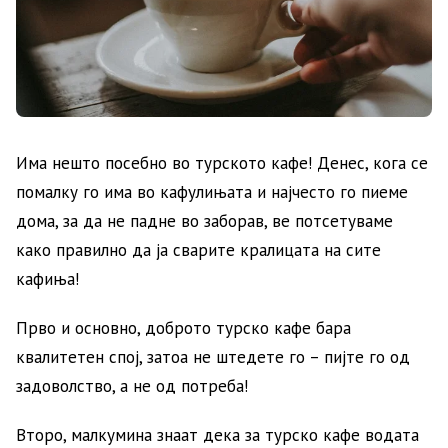
Има нешто посебно во турското кафе! Денес, кога се
помалку го има во кафулињата и најчесто го пиеме
дома, за да не падне во заборав, ве потсетуваме
како правилно да ја сварите кралицата на сите
кафиња!
Прво и основно, доброто турско кафе бара
квалитетен спој, затоа не штедете го – пијте го од
задоволство, а не од потреба!
Второ, малкумина знаат дека за турско кафе водата