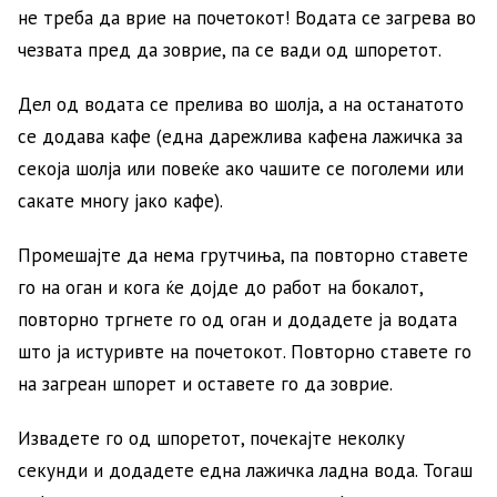
не треба да врие на почетокот! Водата се загрева во
чезвата пред да зоврие, па се вади од шпоретот.
Дел од водата се прелива во шолја, а на останатото
се додава кафе (една дарежлива кафена лажичка за
секоја шолја или повеќе ако чашите се поголеми или
сакате многу јако кафе).
Промешајте да нема грутчиња, па повторно ставете
го на оган и кога ќе дојде до работ на бокалот,
повторно тргнете го од оган и додадете ја водата
што ја истуривте на почетокот. Повторно ставете го
на загреан шпорет и оставете го да зоврие.
Извадете го од шпоретот, почекајте неколку
секунди и додадете една лажичка ладна вода. Тогаш