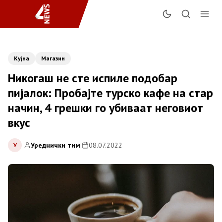
Кујна
Магазин
Никогаш не сте испиле подобар
пијалок: Пробајте турско кафе на стар
начин, 4 грешки го убиваат неговиот
вкус
Уреднички тим
|
08.07.2022
У