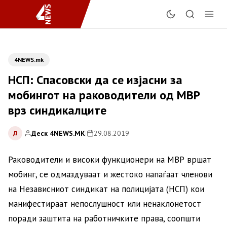
4NEWS.mk
НСП: Спасовски да се изјасни за
мобингот на раководители од МВР
врз синдикалците
Деск 4NEWS.MK
|
29.08.2019
Д
Раководители и високи функционери на МВР вршат
мобинг, се одмаздуваат и жестоко напаѓаат членови
на Независниот синдикат на полицијата (НСП) кои
манифестираат непослушност или ненаклонетост
поради заштита на работничките права, соопшти