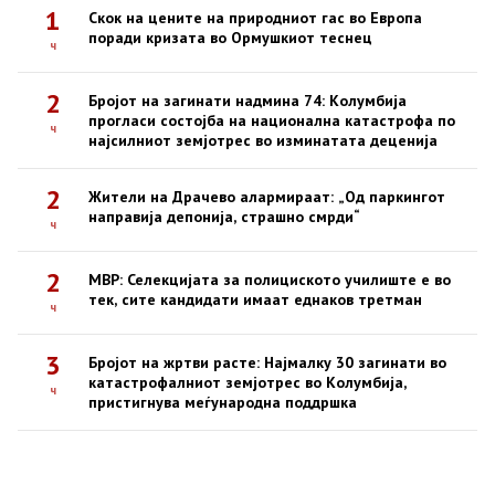
1
Скок на цените на природниот гас во Европа
поради кризата во Ормушкиот теснец
ч
2
Бројот на загинати надмина 74: Колумбија
прогласи состојба на национална катастрофа по
ч
најсилниот земјотрес во изминатата деценија
2
Жители на Драчево алармираат: „Од паркингот
направија депонија, страшно смрди“
ч
2
МВР: Селекцијата за полициското училиште е во
тек, сите кандидати имаат еднаков третман
ч
3
Бројот на жртви расте: Најмалку 30 загинати во
катастрофалниот земјотрес во Колумбија,
ч
пристигнува меѓународна поддршка