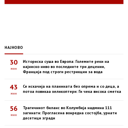
НАЈНОВО
30
Историска суша во Европа: Големите реки на
најниско ниво во последните три децении,
мин
Франција под строги рестрикции за вода
43
Се искачија на планината без опрема и со деца, а
потоа повикаа хеликоптери: Ги чека висока сметка
мин
56
Трагичниот биланс во Колумбија надмина 111
загинати: Прогласена вонредна состојба, урнати
мин
десетици згради