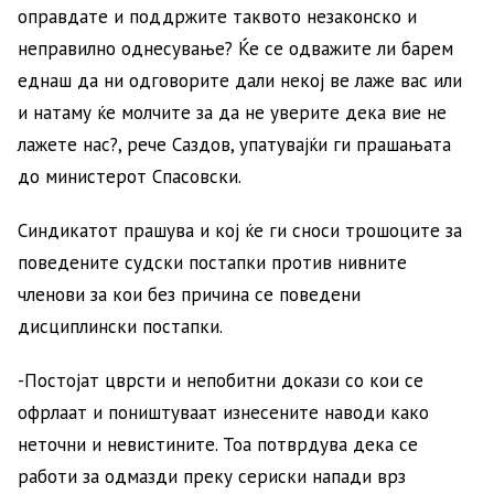
оправдате и поддржите таквото незаконско и
неправилно однесување? Ќе се одважите ли барем
еднаш да ни одговорите дали некој ве лаже вас или
и натаму ќе молчите за да не уверите дека вие не
лажете нас?, рече Саздов, упатувајќи ги прашањата
до министерот Спасовски.
Синдикатот прашува и кој ќе ги сноси трошоците за
поведените судски постапки против нивните
членови за кои без причина се поведени
дисциплински постапки.
-Постојат цврсти и непобитни докази со кои се
офрлаат и поништуваат изнесените наводи како
неточни и невистините. Тоа потврдува дека се
работи за одмазди преку сериски напади врз