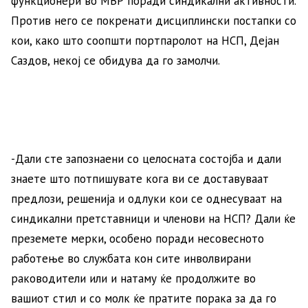
функционери во МВР поради синдикални активности.
Против него се покренати дисциплински постапки со
кои, како што соопшти портпаролот на НСП, Дејан
Саздов, некој се обидува да го замолчи.
-Дали сте запознаени со целосната состојба и дали
знаете што потпишувате кога ви се доставуваат
предлози, решенија и одлуки кои се однесуваат на
синдикални претставници и членови на НСП? Дали ќе
преземете мерки, особено поради несовесното
работење во службата кон сите инволвирани
раководители или и натаму ќе продолжите во
вашиот стил и со молк ќе пратите порака за да го