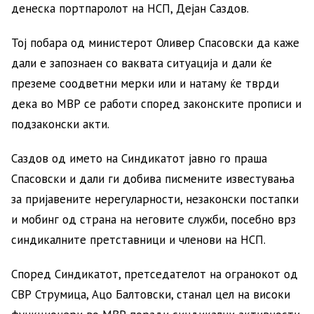
денеска портпаролот на НСП, Дејан Саздов.
Тој побара од министерот Оливер Спасовски да каже
дали е запознаен со ваквата ситуација и дали ќе
преземе соодветни мерки или и натаму ќе тврди
дека во МВР се работи според законските прописи и
подзаконски акти.
Саздов од името на Синдикатот јавно го праша
Спасовски и дали ги добива писмените известувања
за пријавените нерегуларности, незаконски постапки
и мобинг од страна на неговите служби, посебно врз
синдикалните претставници и членови на НСП.
Според Синдикатот, претседателот на огранокот од
СВР Струмица, Ацо Балтовски, станал цел на високи