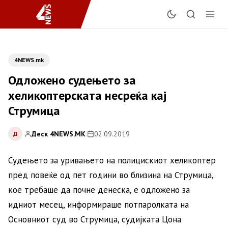
4NEWS.mk
Одложено судењето за
хеликоптерската несреќа кај
Струмица
Деск 4NEWS.MK
|
02.09.2019
Д
Судењето за уривањето на полицискиот хеликоптер
пред повеќе од пет години во близина на Струмица,
кое требаше да почне денеска, е одложено за
идниот месец, информираше потпаролката на
Основниот суд во Струмица, судијката Цона