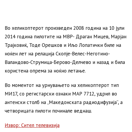
Во хеликоптерот произведен 2008 година на 10 јули
2014 година пилотите на МВР- Драган Мицев, Марјан
Трајкoвиќ, Тоде Орешков и Иљо Лопатички биле на
ноќен лет на релација Скопје-Велес-Неготино-
Валандово-Струмица-Берово-Делчево и назад и била
користена опрема за ноќно летање.
Во моментот на урнувањето на хеликоптерот тип
МИ17, со регистарски ознаки МАР 7712, удрил во
антенски столб на „Македонската радиодифузија“, а
четворицата пилоти починале веднаш.
Извор: Сител телевизија