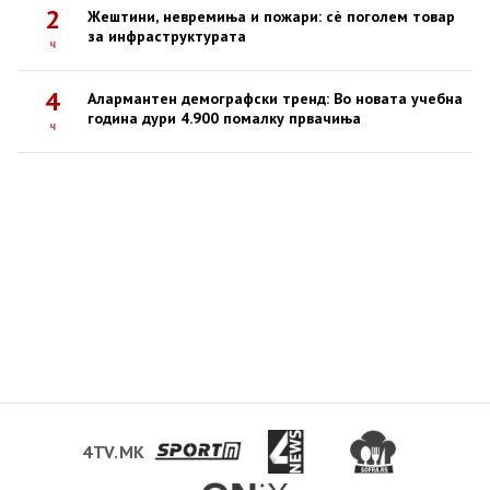
2
Жештини, невремиња и пожари: сè поголем товар
за инфраструктурата
ч
4
Алармантен демографски тренд: Во новата учебна
година дури 4.900 помалку првачиња
ч
4TV.MK