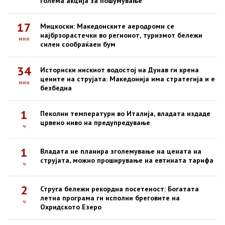
голема акција за пошумување
17
Мицкоски: Македонските аеродроми се
најбрзорастечки во регионот, туризмот бележи
мин
силен сообраќаен бум
34
Историски нискиот водостој на Дунав ги крена
цените на струјата: Македонија има стратегија и е
мин
безбедна
1
Пеколни температури во Италија, владата издаде
црвено ниво на предупредување
ч
1
Владата не планира зголемување на цената на
струјата, можно проширување на евтината тарифа
ч
2
Струга бележи рекордна посетеност: Богатата
летна програма ги исполни бреговите на
ч
Охридското Езеро