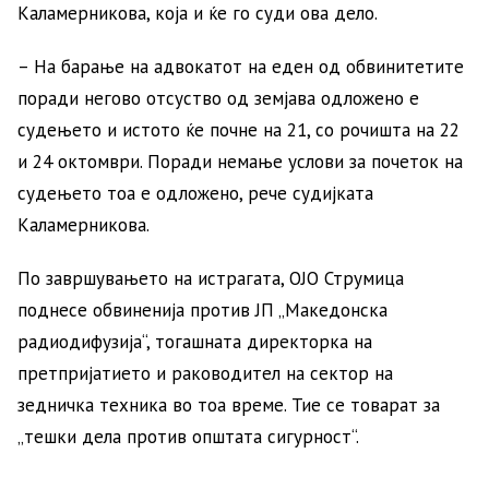
Каламерникова, која и ќе го суди ова дело.
– На барање на адвокатот на еден од обвинитетите
поради негово отсуство од земјава одложено е
судењето и истото ќе почне на 21, со рочишта на 22
и 24 октомври. Поради немање услови за почеток на
судењето тоа е одложено, рече судијката
Каламерникова.
По завршувањето на истрагата, ОЈО Струмица
поднесе обвиненија против ЈП „Македонска
радиодифузија“, тогашната директорка на
претпријатието и раководител на сектор на
зедничка техника во тоа време. Тие се товарат за
„тешки дела против општата сигурност“.