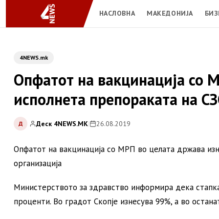
НАСЛОВНА
МАКЕДОНИЈА
БИЗ
4NEWS.mk
Опфатот на вакцинација со М
исполнета препораката на С
Деск 4NEWS.MK
|
26.08.2019
Д
Опфатот на вакцинација со МРП во целата држава изн
организација
Министерството за здравство информира дека стапка
проценти. Во градот Скопје изнесува 99%, а во остан