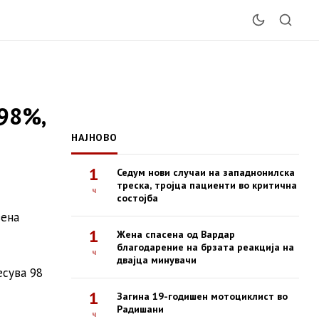
 98%,
НАЈНОВО
1
Седум нови случаи на западнонилска
треска, тројца пациенти во критична
ч
состојба
вена
1
Жена спасена од Вардар
благодарение на брзата реакција на
ч
двајца минувачи
есува 98
1
Загина 19-годишен мотоциклист во
Радишани
ч