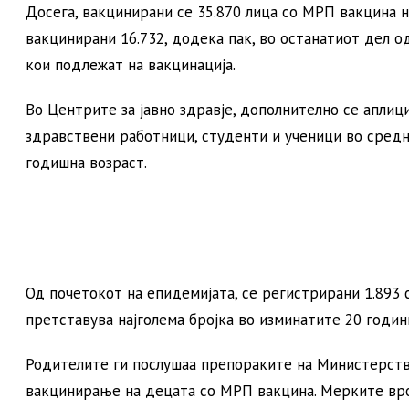
Досега, вакцинирани се 35.870 лица со МРП вакцина на
вакцинирани 16.732, додека пак, во останатиот дел о
кои подлежат на вакцинација.
Во Центрите за јавно здравје, дополнително се аплиц
здравствени работници, студенти и ученици во средн
годишна возраст.
Од почетокот на епидемијата, се регистрирани 1.893 
претставува најголема бројка во изминатите 20 годин
Родителите ги послушаа препораките на Министерство
вакцинирање на децата со МРП вакцина. Мерките врод