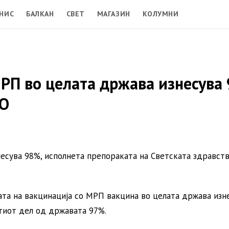
НИС
БАЛКАН
СВЕТ
МАГАЗИН
КОЛУМНИ
РП во целата држава изнесува
ЗО
есува 98%, исполнета препораката на Светската здравст
та на вакцинација со МРП вакцина во целата држава изн
атиот дел од државата 97%.