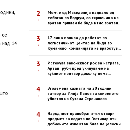
2
години,
Момче од Македонија паднало од
тобоган во Бодрум, со скршеница на
ч
вратен пршлен ќе биде итно вратено
со владиниот авион
 се
3
17 лица почнаа да работат во
 над 14
логистичкиот центар на Лидл во
ч
Куманово, компанијата ќе вработува
и во наредниот период
3
Истекува законскиот рок за истрага,
Артан Груби пред укинување на
ч
куќниот притвор доколку нема
обвинение до 22 август
4
Зголемена казната на 20 години
 што
затвор за Илија Панов за свирепото
ч
убиство на Сузана Серенакова
4
Народниот правобранител отвори
предмет за водата во Гостивар оти
ч
добиените извештаи биле нецелосни