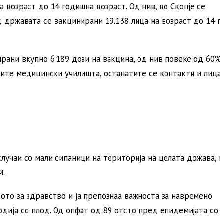
 возраст до 14 годишна возраст. Од нив, во Скопје се
д државата се вакцинирани 19.138 лица на возраст до 14 
ирани вкупно 6.189 дози на вакцина, од нив повеќе од 60%
ите медицински училишта, останатите се контакти и лица
случаи со мали сипаници на територија на целата држава,
и.
то за здравство и ја препознаа важноста за навремено
ија со плод. Од опфат од 89 отсто пред епидемијата со