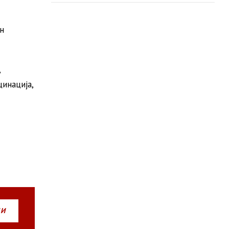
н
,
инација,
НИ