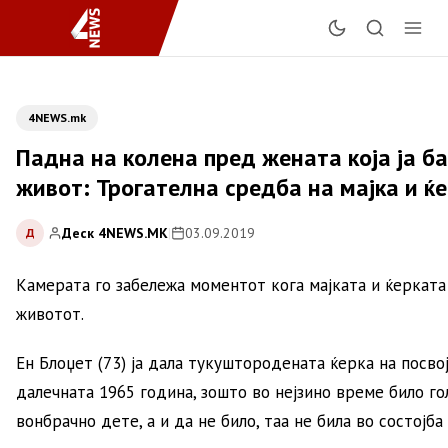
4NEWS.mk
Падна на колена пред жената која ја б
живот: Трогателна средба на мајка и ќ
Деск 4NEWS.MK
|
03.09.2019
Д
Камерата го забележа моментот кога мајката и ќерката
животот.
Ен Блоџет (73) ја дала тукуштородената ќерка на посв
далечната 1965 година, зошто во нејзино време било г
вонбрачно дете, а и да не било, таа не била во состојба