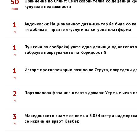
50
Обвинение во Сплит: Сметководителка со деценија кр
купувала недвижности
мин
1
Андоновски: Националниот дата-центар ќе биде со ка
ги добиваат првите е-услуги на сигурна платформа
ч
1
Пуштена во сообраќај уште една делница од автопато
забрзува поврзувањето на Коридорот 8
ч
1
Изгоре противпожарно возило во Струга, повредени д
ч
2
Портокалова фаза низ целата држава: Утре не чека п
ч
3
Македонското знаме се вее на 5.054 метри надморска
се искачи на врвот Казбек
ч