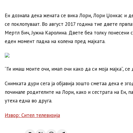
Ен дознала дека жената се вика Лори, Лори Џонкас и д
се поклопуваат. Во август 2017 година тие двете првп
Мертл Бич, Јужна Каролина. Двете беа толку понесени 
еден момент падна на колена пред мајката.
“Ги имаш моите очи, имап очи како да си моја мајка“, се
Снимката дури сега ја објавија зошто сметаа дека е зг
починале родителите на Лори, како и сестрата на Ен, па
утеха една во друга.
Извор: Сител телевизија