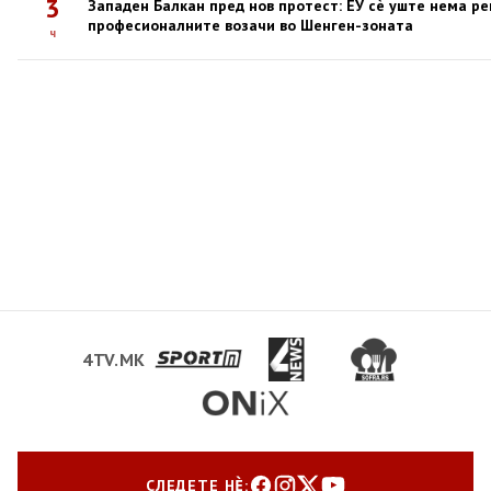
3
Западен Балкан пред нов протест: ЕУ сè уште нема ре
професионалните возачи во Шенген-зоната
ч
4TV.MK
СЛЕДЕТЕ НЀ: