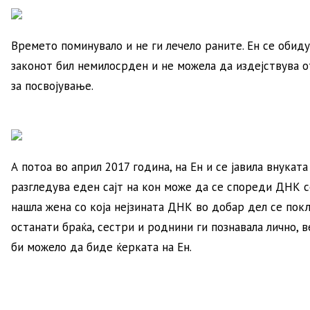
Времето поминувало и не ги лечело раните. Ен се обидув
законот бил немилосрден и не можела да издејствува
за посвојување.
А потоа во април 2017 година, на Ен и се јавила внуката
разгледува еден сајт на кон може да се спореди ДНК со
нашла жена со која нејзината ДНК во добар дел се покл
останати браќа, сестри и роднини ги познавала лично, 
би можело да биде ќерката на Ен.