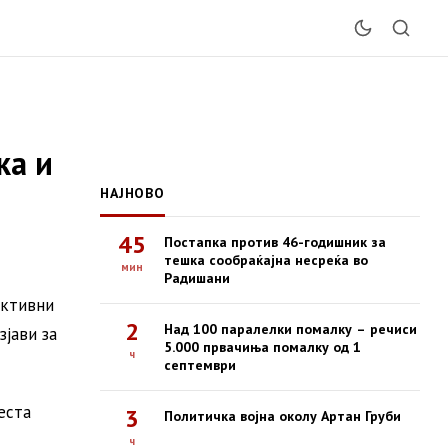
ка и
НАЈНОВО
45
Постапка против 46-годишник за
тешка сообраќајна несреќа во
мин
Радишани
ективни
2
Над 100 паралелки помалку – речиси
зјави за
5.000 првачиња помалку од 1
ч
септември
еста
3
Политичка војна околу Артан Груби
ч