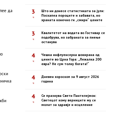
3
пее да
Што ни донесе статистиката за јули:
Поскапеа пороците и забавата, но
ч
храната конечно ги „смири“ цените
3
Квалитетот на водата во Гостивар се
подобрува, но забраната за пиење
ч
останува
но
4
Чешка инфлуенсерка шокирана од
цените во Црна Гора: „Лежалка 200
ч
евра? Не сум толку богата!“
рски
4
Дневен хороскоп за 9 август 2026
иничка
година
ч
4
Се празнува Свети Пантелејмон:
жби
Светецот кому верниците му се
ч
молат за здравје и исцеление