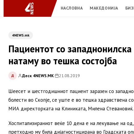
НАСЛОВНА
МАКЕДОНИЈА
БИЗ
4NEWS.mk
Пациентот со западнонилска
натаму во тешка состојба
Деск 4NEWS.MK
|
21.08.2019
Д
Шеесет и шестгодишниот пациент заразен со западнон
болести во Скопје, се уште е во тешка здравствена со
МИА директорката на Клиниката, Милена Стевановиќ.
Хоспитализираниот веќе 10 дена е на лекување на од
претходно му била дијагностицирана во Градската опш