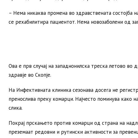
– Нема никаква промена во здравствената состојба н
се рехабилитира пациентот. Нема новозаболени од за
Ова е прв случај на западнонилска треска летово во 
здравје во Скопје.
На Инфективната клиника сезонава досега не регист
пренослива преку комарци. Најчесто поминува како на
слика.
Покрај прскањето против комарци од страна на над
преземаат редовни и рутински активности за превенц