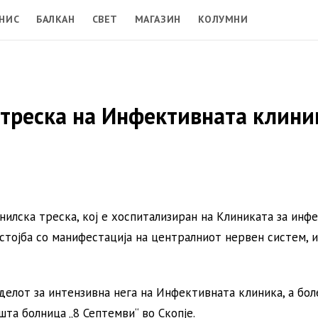
НИС
БАЛКАН
СВЕТ
МАГАЗИН
КОЛУМНИ
 треска на Инфективната клини
илска треска, кој е хоспитализиран на Клиниката за инф
стојба со манифестација на централниот нервен систем, и
делот за интензивна нега на Инфективната клиника, а бол
та болница „8 Септемви“ во Скопје.