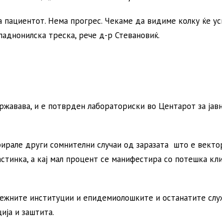
а пациентот. Нема прогрес. Чекаме да видиме колку ќе ус
паднонилска треска, рече д-р Стевановиќ.
државава, и е потврден лабораториски во Центарот за јав
рирале други сомнителни случаи од заразата што е векто
стинка, а кај мал процент се манифестира со потешка кл
лежните институции и епидемиолошките и останатите слу
ија и заштита.