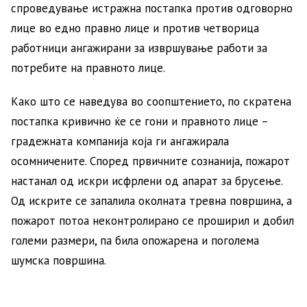
спроведување истражна постапка против одговорно
лице во едно правно лице и против четворица
работници ангажирани за извршување работи за
потребите на правното лице.
Како што се наведува во соопштението, по скратена
постапка кривично ќе се гони и правното лице –
градежната компанија која ги ангажирала
осомничените. Според првичните сознанија, пожарот
настанал од искри исфрлени од апарат за брусење.
Од искрите се запалила околната тревна површина, а
пожарот потоа неконтролирано се проширил и добил
големи размери, па била опожарена и поголема
шумска површина.