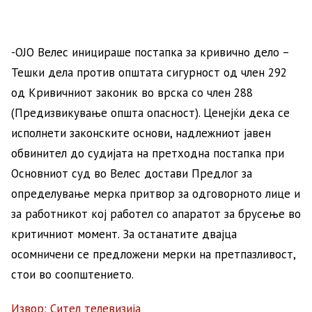
-ОЈО Велес иницираше постапка за кривично дело –
Тешки дела против општата сигурност од член 292
од Кривичниот законик во врска со член 288
(Предизвикување општа опасност). Ценејќи дека се
исполнети законските основи, надлежниот јавен
обвинител до судијата на претходна постапка при
Основниот суд во Велес достави Предлог за
определување мерка притвор за одговорното лице и
за работникот кој работел со апаратот за брусење во
критичниот момент. За останатите двајца
осомничени се предложени мерки на претпазливост,
стои во соопштението.
Извор: Сител телевизија