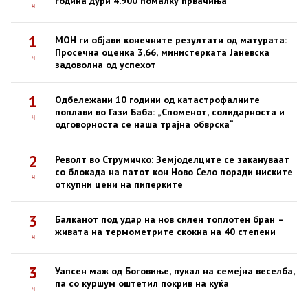
година дури 4.900 помалку првачиња
ч
1
МОН ги објави конечните резултати од матурата:
Просечна оценка 3,66, министерката Јаневска
ч
задоволна од успехот
1
Одбележани 10 години од катастрофалните
поплави во Гази Баба: „Споменот, солидарноста и
ч
одговорноста се наша трајна обврска“
2
Револт во Струмичко: Земјоделците се закануваат
со блокада на патот кон Ново Село поради ниските
ч
откупни цени на пиперките
3
Балканот под удар на нов силен топлотен бран –
живата на термометрите скокна на 40 степени
ч
3
Уапсен маж од Боговиње, пукал на семејна веселба,
па со куршум оштетил покрив на куќа
ч