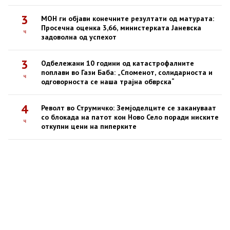
3
МОН ги објави конечните резултати од матурата:
Просечна оценка 3,66, министерката Јаневска
ч
задоволна од успехот
3
Одбележани 10 години од катастрофалните
поплави во Гази Баба: „Споменот, солидарноста и
ч
одговорноста се наша трајна обврска“
4
Револт во Струмичко: Земјоделците се закануваат
со блокада на патот кон Ново Село поради ниските
ч
откупни цени на пиперките