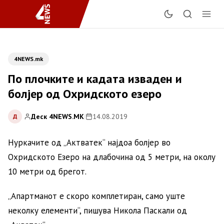
4NEWS.mk
По плочките и кадата изваден и
болјер од Охридското езеро
Деск 4NEWS.MK
|
14.08.2019
Д
Нуркачите од „Актватек“ најдоа болјер во
Охридското Езеро на длабочина од 5 метри, на околу
10 метри од брегот.
„Апартманот е скоро комплетиран, само уште
неколку елементи“, пишува Никола Паскали од