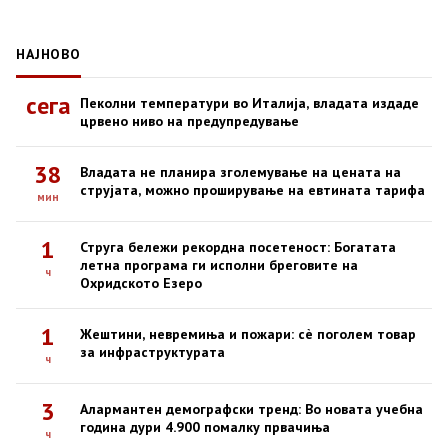
НАЈНОВО
сега
Пеколни температури во Италија, владата издаде
црвено ниво на предупредување
38
Владата не планира зголемување на цената на
струјата, можно проширување на евтината тарифа
мин
1
Струга бележи рекордна посетеност: Богатата
летна програма ги исполни бреговите на
ч
Охридското Езеро
1
Жештини, невремиња и пожари: сè поголем товар
за инфраструктурата
ч
3
Алармантен демографски тренд: Во новата учебна
година дури 4.900 помалку првачиња
ч