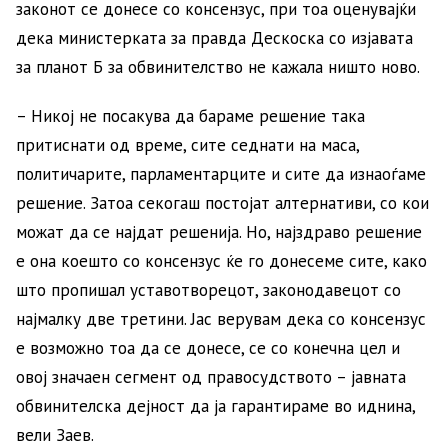
законот се донесе со консензус, при тоа оценувајќи
дека министерката за правда Дескоска со изјавата
за планот Б за обвинителство не кажала ништо ново.
– Никој не посакува да бараме решение така
притиснати од време, сите седнати на маса,
политичарите, парламентарците и сите да изнаоѓаме
решение. Затоа секогаш постојат алтернативи, со кои
можат да се најдат решенија. Но, најздраво решение
е она коешто со консензус ќе го донесеме сите, како
што пропишал уставотворецот, законодавецот со
најмалку две третини. Јас верувам дека со консензус
е возможно тоа да се донесе, се со конечна цел и
овој значаен сегмент од правосудството – јавната
обвинителска дејност да ја гарантираме во иднина,
вели Заев.