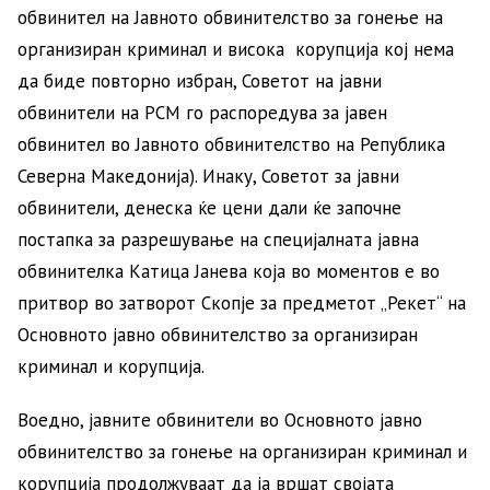
обвинител на Јавното обвинителство за гонење на
организиран криминал и висока корупција кој нема
да биде повторно избран, Советот на јавни
обвинители на РСМ го распоредува за јавен
обвинител во Јавното обвинителство на Република
Северна Македонија). Инаку, Советот за јавни
обвинители, денеска ќе цени дали ќе започне
постапка за разрешување на специјалната јавна
обвинителка Катица Јанева која во моментов е во
притвор во затворот Скопје за предметот „Рекет“ на
Основното јавно обвинителство за организиран
криминал и корупција.
Воедно, јавните обвинители во Основното јавно
обвинителство за гонење на организиран криминал и
корупција продолжуваат да ја вршат својата