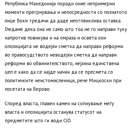
Република Македонија поради оние непримерни
моменти прегрнувања и непосредности со познатото
лице Боки тредичи да даде неотпвиклива оставка.
Гледаме дека она не само што тоа не го направи туку
напротив повикува и на омраза и освета кон
опозицијата не водејќи сметка да направи реформи
во правосудството неводејќи сметка да направи
реформи во обвинителството, нејзина единствена
цел е како да се најде начин да се пресмета со
политичките неистомисленици, рече Мицкоски при
посетата на Берово.
Според власта, главен камен на сопнување меѓу
власта и опозицијата останува статусот на
предметите што ги води СЈО.