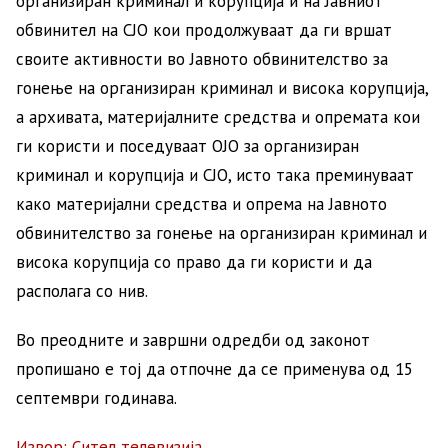
организиран криминал и корупција и на Јавниот
обвинител на СЈО кои продолжуваат да ги вршат
своите активности во Јавното обвинителство за
гонење на организиран криминал и висока корупција,
а архивата, материјалните средства и опремата кои
ги користи и поседуваат ОЈО за организиран
криминал и корупција и СЈО, исто така преминуваат
како материјални средства и опрема на Јавното
обвинителство за гонење на организиран криминал и
висока корупција со право да ги користи и да
располага со нив.
Во преодните и завршни одредби од законот
пропишано е тој да отпочне да се применува од 15
септември годинава.
Извор: Сител телевизија