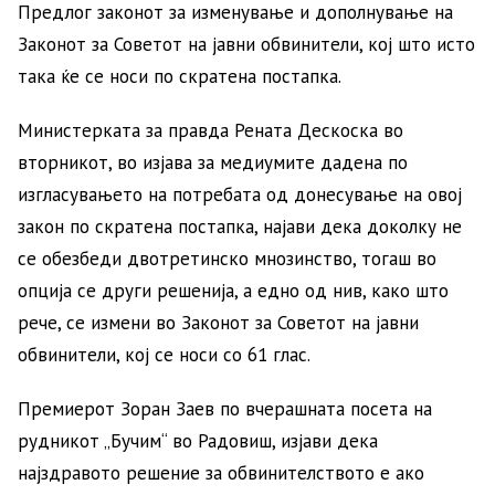
Предлог законот за изменување и дополнување на
Законот за Советот на јавни обвинители, кој што исто
така ќе се носи по скратена постапка.
Министерката за правда Рената Дескоска во
вторникот, во изјава за медиумите дадена по
изгласувањето на потребата од донесување на овој
закон по скратена постапка, најави дека доколку не
се обезбеди двотретинско мнозинство, тогаш во
опција се други решенија, а едно од нив, како што
рече, се измени во Законот за Советот на јавни
обвинители, кој се носи со 61 глас.
Премиерот Зоран Заев по вчерашната посета на
рудникот „Бучим“ во Радовиш, изјави дека
најздравото решение за обвинителството е ако