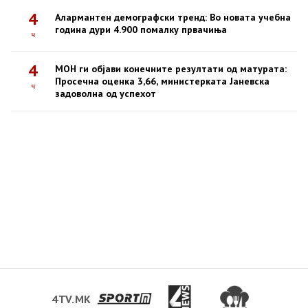
4
Алармантен демографски тренд: Во новата учебна
година дури 4.900 помалку првачиња
ч
4
МОН ги објави конечните резултати од матурата:
Просечна оценка 3,66, министерката Јаневска
ч
задоволна од успехот
4TV.MK