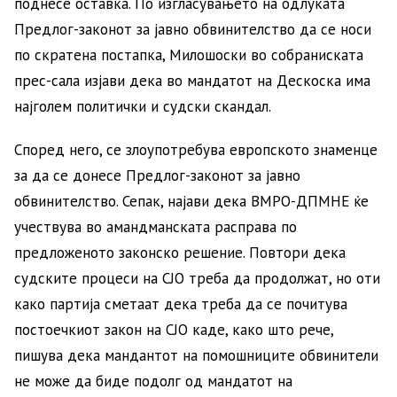
поднесе оставка. По изгласувањето на одлуката
Предлог-законот за јавно обвинителство да се носи
по скратена постапка, Милошоски во собраниската
прес-сала изјави дека во мандатот на Дескоска има
најголем политички и судски скандал.
Според него, се злоупотребува европското знаменце
за да се донесе Предлог-законот за јавно
обвинителство. Сепак, најави дека ВМРО-ДПМНЕ ќе
учествува во амандманската расправа по
предложеното законско решение. Повтори дека
судските процеси на СЈО треба да продолжат, но оти
како партија сметаат дека треба да се почитува
постоечкиот закон на СЈО каде, како што рече,
пишува дека мандантот на помошниците обвинители
не може да биде подолг од мандатот на