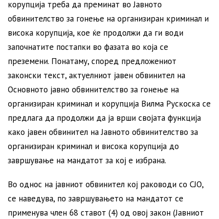
корупција треба да преминат во Јавното
обвинителство за гонење на организиран криминал и
висока корупција, кое ќе продолжи да ги води
започнатите постапки во фазата во која се
преземени. Понатаму, според предложениот
законски текст, актуелниот јавен обвинител на
Основното јавно обвинителство за гонење на
организиран криминал и корупција Вилма Рускоска се
предлага да продолжи да ја врши својата функција
како јавен обвинител на Јавното обвинителство за
организиран криминал и висока корупција до
завршување на мандатот за кој е избрана.
Во однос на јавниот обвинител кој раководи со СЈО,
се наведува, по завршувањето на мандатот се
применува член 68 ставот (4) од овој закон (Јавниот