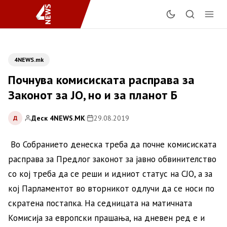
4NEWS.mk
Почнува комисиската расправа за
Законот за ЈО, но и за планот Б
Деск 4NEWS.MK
|
29.08.2019
Д
Во Собранието денеска треба да почне комисиската
расправа за Предлог законот за јавно обвинителство
со кој треба да се реши и идниот статус на СЈО, а за
кој Парламентот во вторникот одлучи да се носи по
скратена постапка. На седницата на матичната
Комисија за европски прашања, на дневен ред е и