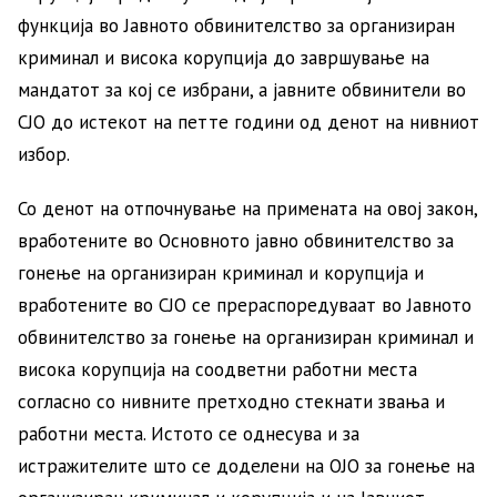
функција во Јавното обвинителство за организиран
криминал и висока корупција до завршување на
мандатот за кој се избрани, а јавните обвинители во
СЈО до истекот на петте години од денот на нивниот
избор.
Со денот на отпочнување на примената на овој закон,
вработените во Основното јавно обвинителство за
гонење на организиран криминал и корупција и
вработените во СЈО се прераспоредуваат во Јавното
обвинителство за гонење на организиран криминал и
висока корупција на соодветни работни места
согласно со нивните претходно стекнати звања и
работни места. Истото се однесува и за
истражителите што се доделени на ОЈО за гонење на