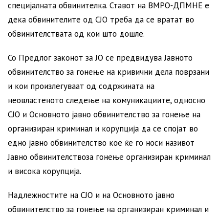
специјалната обвинителка. Ставот на ВМРО-ДПМНЕ е
дека обвинителите од СЈО треба да се вратат во
обвинителствата од кои што дошле.
Со Предлог законот за ЈО се предвидува Јавното
обвинителство за гонење на кривични дела поврзани
и кои произлегуваат од содржината на
неовластеното следење на комуникациите, односно
СЈО и Основното јавно обвинителство за гонење на
организиран криминал и корупција да се спојат во
едно јавно обвинителство кое ќе го носи називот
Јавно обвинителствоза гонење организиран криминал
и висока корупција.
Надлежностите на СЈО и на Основното јавно
обвинителство за гонење на организиран криминал и