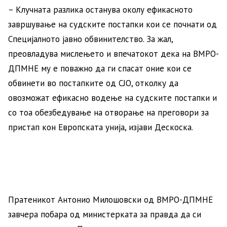
– Клучната разлика останува околу ефикасното
завршување на судските постапки кои се почнати од
Специјалното јавно обвинителство. За жал,
преовладува мислењето и впечатокот дека на ВМРО-
ДПМНЕ му е поважно да ги спасат оние кои се
обвинети во постапките од СЈО, отколку да
овозможат ефикасно водење на судските постапки и
со тоа обезбедување на отворање на преговори за
пристап кон Европската унија, изјави Дескоска.
Пратеникот Антонио Милошовски од ВМРО-ДПМНЕ
завчера побара од министерката за правда да си