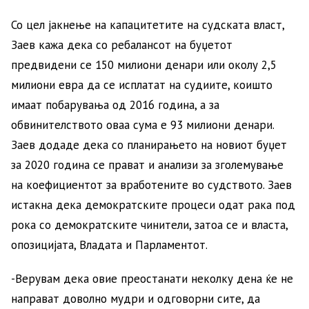
Со цел јакнење на капацитетите на судската власт,
Заев кажа дека со ребалансот на буџетот
предвидени се 150 милиони денари или околу 2,5
милиони евра да се исплатат на судиите, коишто
имаат побарувања од 2016 година, а за
обвинителството оваа сума е 93 милиони денари.
Заев додаде дека со планирањето на новиот буџет
за 2020 година се прават и анализи за зголемување
на коефициентот за вработените во судството. Заев
истакна дека демократските процеси одат рака под
рока со демократските чинители, затоа се и власта,
опозицијата, Владата и Парламентот.
-Верувам дека овие преостанати неколку дена ќе не
направат доволно мудри и одговорни сите, да