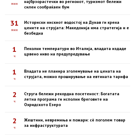
најбрзорастечки во регионот, туризмот бележи
мин
силен сообраќаен бум
31
Историски нискиот водостој на Дунав ги крена
цените на струјата: Македонија има стратегија и е
мин
безбедна
1
Пеколни температури во Италија, владата издаде
црвено ниво на предупредување
ч
1
Владата не планира зголемување на цената на
струјата, можно проширување на евтината тарифа
ч
2
Струга бележи рекордна посетеност: Богатата
летна програма ги исполни бреговите на
ч
Охридското Езеро
2
Жештини, невремиња и пожари: сè поголем товар
за инфраструктурата
ч