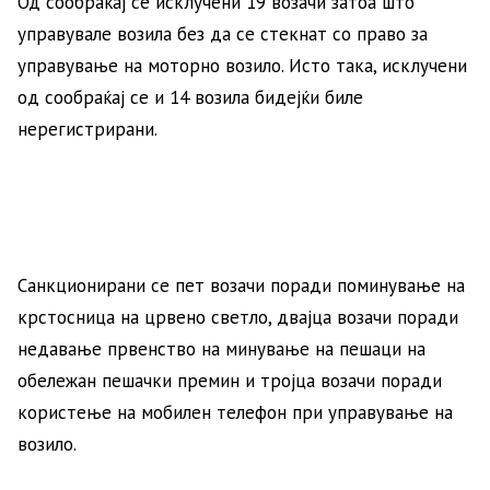
Од сообраќај се исклучени 19 возачи затоа што
управувале возила без да се стекнат со право за
управување на моторно возило. Исто така, исклучени
од сообраќај се и 14 возила бидејќи биле
нерегистрирани.
Санкционирани се пет возачи поради поминување на
крстосница на црвено светло, двајца возачи поради
недавање првенство на минување на пешаци на
обележан пешачки премин и тројца возачи поради
користење на мобилен телефон при управување на
возило.