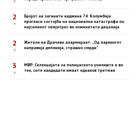
ч
2
Бројот на загинати надмина 74: Колумбија
прогласи состојба на национална катастрофа по
ч
најсилниот земјотрес во изминатата деценија
2
Жители на Драчево алармираат: „Од паркингот
направија депонија, страшно смрди“
ч
3
МВР: Селекцијата за полициското училиште е во
тек, сите кандидати имаат еднаков третман
ч