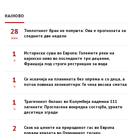
НАЈНОВО
28
Топлотниот бран не попушта: Ова е прогнозата за
следните две недели
мин
1
Историска суша во Европа: Големите реки на
најниско ниво во последните три децении,
ч
Франција под строги рестрикции за вода
1
Се искачија на планината без опрема и со деца, а
потоа повикаа хеликоптери: Ги чека висока сметка
ч
1
Трагичниот биланс во Колумбија надмина 111
загинати: Прогласена вонредна состојба, урнати
ч
десетици згради
2
Скок на цените на природниот гас во Европа
поради кризата во Ормушкиот теснец