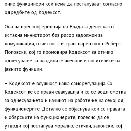
оние функцинери кои нема да постапуваат согласно
одредбите од Кодексот.
Ова на прес-коференција во Владата денеска го
истакна министерот без ресор задолжен за
комуникации, отчетност и транспарентност Роберт
Поповски, кој го промовира Кодексот за етичко
однесување за владините членови и носителите на
јавните функции.
– Кодексот е всушност наша саморегулација. Со
Кодексот ќе се прави евалуација и ќе се води сметка
за однесувањето и начинот на работење на секој од
функционерите. Детално се објаснува кои се правата
и обврските на функционерите, полесно да се
утврди кој постапува морално, етички, законски, кој