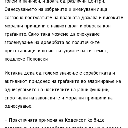
голем и паничен, и доаѓа од различни центри.
Однесувањето на избраните и именувани лица
согласно постулатите на правната држава и високите
морални принципи е нашиот долг и обврска кон
граѓаните. Само така можеме да очекуваме
зголемување на довербата во политичките
претставници, и во институциите на системот,
подвлече Поповски.
Истакна дека од големо значење е соработката и
активниот придонес на граѓаните во алармирање на
однесувањето на носителите на јавни функции,
спротивни на законските и морални принципи на
однесување.
– Практичната примена на Кодексот ќе биде