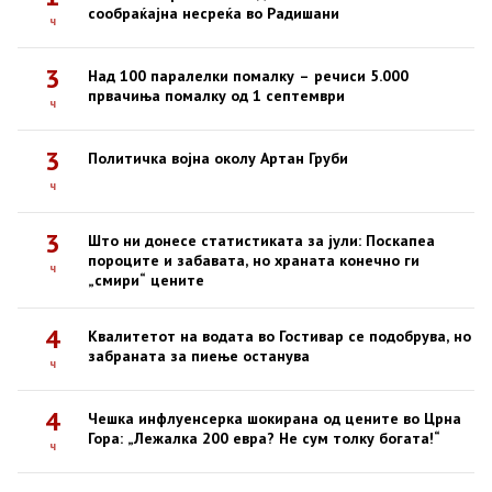
сообраќајна несреќа во Радишани
ч
3
Над 100 паралелки помалку – речиси 5.000
првачиња помалку од 1 септември
ч
3
Политичка војна околу Артан Груби
ч
3
Што ни донесе статистиката за јули: Поскапеа
пороците и забавата, но храната конечно ги
ч
„смири“ цените
4
Квалитетот на водата во Гостивар се подобрува, но
забраната за пиење останува
ч
4
Чешка инфлуенсерка шокирана од цените во Црна
Гора: „Лежалка 200 евра? Не сум толку богата!“
ч