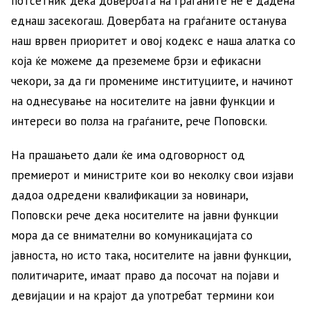
потсетник дека довербата на граѓаните не е дадена
еднаш засекогаш. Довербата на граѓаните останува
наш врвен приоритет и овој кодекс е наша алатка со
која ќе можеме да преземеме брзи и ефикасни
чекори, за да ги промениме институциите, и начинот
на однесување на носителите на јавни функции и
интереси во полза на граѓаните, рече Поповски.
На прашањето дали ќе има одговорност од
премиерот и министрите кои во неколку свои изјави
дадоа одредени квалификации за новинари,
Поповски рече дека носителите на јавни функции
мора да се внимателни во комуникацијата со
јавноста, но исто така, носителите на јавни функции,
политичарите, имаат право да посочат на појави и
девијации и на крајот да употребат термини кои