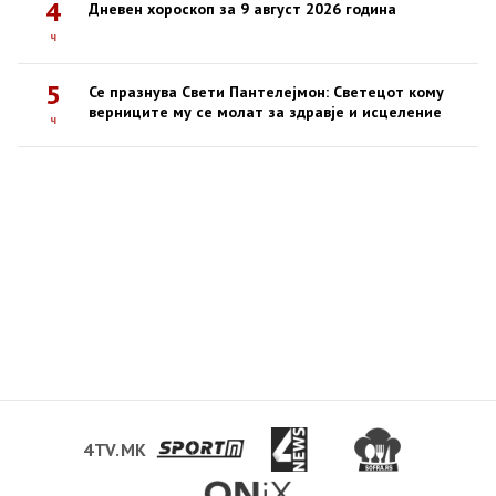
4
Дневен хороскоп за 9 август 2026 година
ч
5
Се празнува Свети Пантелејмон: Светецот кому
верниците му се молат за здравје и исцеление
ч
4TV.MK