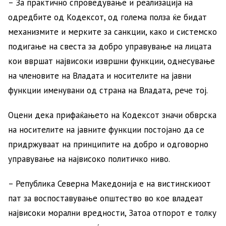
– За практично спроведување и реализација на
одредбите од Кодексот, од голема полза ќе бидат
механизмите и мерките за санкции, како и системско
подигање на свеста за добро управување на лицата
кои ввршат највисоки извршни функции, однесување
на членовите на Владата и носителите на јавни
функции именувани од страна на Владата, рече тој.
Оцени дека прифаќањето на Кодексот значи обврска
на носителите на јавните функции постојано да се
придржуваат на принципите на добро и одговорно
управување на највисоко политичко ниво.
– Република Северна Македонија е на вистинскиоот
пат за воспоставување општество во кое владеат
највисоки морални вредности, Затоа отпорот е толку