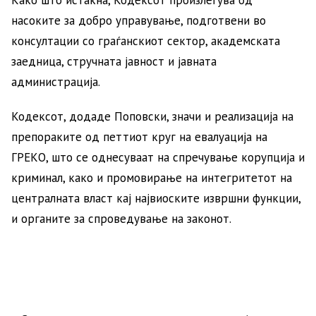
Како што истакна, Кодексот произлегува од
насоките за добро управување, подготвени во
консултации со граѓанскиот сектор, академската
заедница, стручната јавност и јавната
администрација.
Кодексот, додаде Поповски, значи и реализација на
препораките од петтиот круг на евалуација на
ГРЕКО, што се однесуваат на спречување корупција и
криминал, како и промовирање на интегритетот на
централната власт кај највиоските извршни функции,
и органите за спроведување на законот.