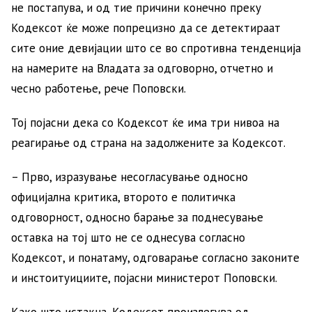
не постапува, и од тие причини конечно преку
Кодексот ќе може попрецизно да се детектираат
сите оние девијации што се во спротивна тенденција
на намерите на Владата за одговорно, отчетно и
чесно работење, рече Поповски.
Тој појасни дека со Кодексот ќе има три нивоа на
реагирање од страна на задолжените за Кодексот.
– Прво, изразување несогласување односно
официјална критика, второто е политичка
одговорност, односно барање за поднесување
оставка на тој што не се однесува согласно
Кодексот, и понатаму, одговарање согласно законите
и инстоитуициите, појасни министерот Поповски.