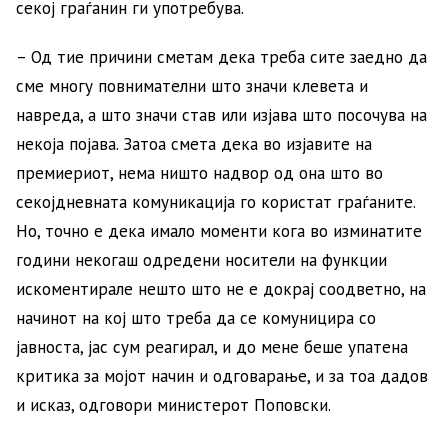
секој граѓанин ги употребува.
– Од тие причини сметам дека треба сите заедно да
сме многу повнимателни што значи клевета и
навреда, а што значи став или изјава што посочува на
некоја појава. Затоа смета дека во изјавите на
премиериот, нема ништо надвор од она што во
секојдневната комуникација го користат граѓаните.
Но, точно е дека имало моменти кога во изминатите
години некогаш одредени носители на функции
искоментирале нешто што не е докрај соодветно, на
начинот на кој што треба да се комуницира со
јавноста, јас сум реагирал, и до мене беше упатена
критика за мојот начин и одговарање, и за тоа дадов
и исказ, одговори министерот Поповски.