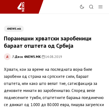
4NEWS.mk
Поранешни хрватски заробеници
бараат отштета од Србија
Деск 4NEWS.MK
|
14.08.2019
Д
Хрвати, кои за време на последната војна биле
заробени од страна на српските сили, бараат
отштета, или како што велат тие, сатисфакција за
деновите минати во заробеништво. Според веќе
поднесените тужби, отштетните барања поединечно
се движат од 1.000 до 80.000 евра, пишува загрепски