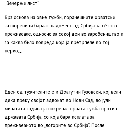
„Вечерњи лист“.
Врз основа на овие тужби, поранешните хрватски
затвореници бараат надомест од Србија за сé што
преживеале, односно за секој ден во заробеништво и
за каква било повреда која ја претрпеле во тој
период.
Еден од тужителите е и Драгутин Гузовски, кој вели
дека преку својот адвокат во Нови Сад, во јули
минатата година ја покренал првата тужба против
државата Србија, со која бара исплата за
преживеаното во „логорите во Србија“. После