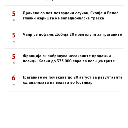
5
Драчево со пет потврдени случаи, Скопје и Велес
главни жаришта на западнонилска треска
ч
5
Чаир се пофали: Добија 20 нови клупи за граѓаните
ч
5
Франција ги забранува несаканите продажни
повици: Казни до 375.000 евра за кол-центрите
ч
6
Граѓаните ќе почекаат до 20 август за резултатите
од анализата на водата во Гостивар
ч