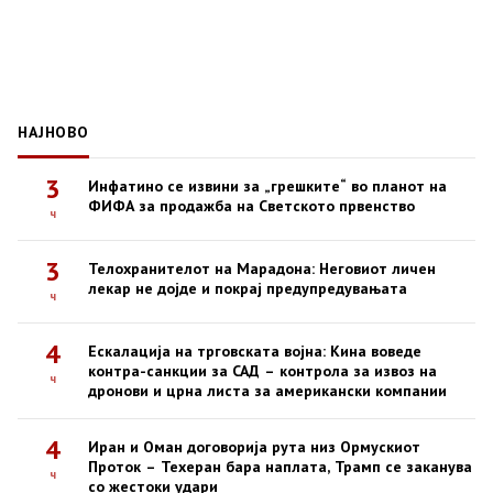
НАЈНОВО
3
Инфатино се извини за „грешките“ во планот на
ФИФА за продажба на Светското првенство
ч
3
Телохранителот на Марадона: Неговиот личен
лекар не дојде и покрај предупредувањата
ч
4
Ескалација на трговската војна: Кина воведе
контра-санкции за САД – контрола за извоз на
ч
дронови и црна листа за американски компании
4
Иран и Оман договорија рута низ Ормускиот
Проток – Техеран бара наплата, Трамп се заканува
ч
со жестоки удари