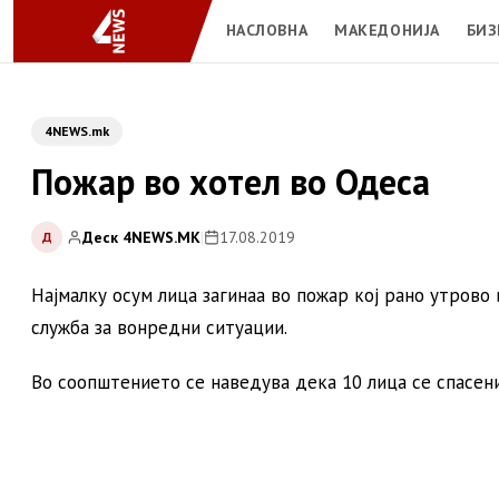
НАСЛОВНА
МАКЕДОНИЈА
БИЗ
4NEWS.mk
Пожар во хотел во Одеса
Деск 4NEWS.MK
|
17.08.2019
Д
Најмалку осум лица загинаа во пожар кој рано утрово
служба за вонредни ситуации.
Во соопштението се наведува дека 10 лица се спасени 