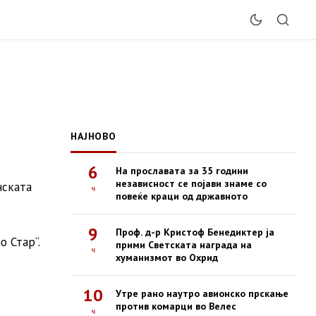
НАЈНОВО
6
На прославата за 35 години
независност се појави знаме со
нската
ч
повеќе краци од државното
9
Проф. д-р Кристоф Бенедиктер ја
о Стар“.
прими Светската награда на
ч
хуманизмот во Охрид
10
Утре рано наутро авионско прскање
против комарци во Велес
ч