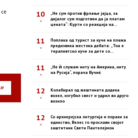
 се
10
„Не сум против фрлање јајца, за
дијалог сум подготвен да ја платам
ч
цената“: Курти со реакција на
инцидентот во парламентот
11
Поплака од турист за куче на плажа
предизвика жестока дебата: „Тоа е
ч
терапевтско куче за дете со
инвалидитет!“
11
„Не ѝ служам ниту на Америка, ниту
на Русија“, порача Вучиќ
ч
НИ
12
Колабирал од жештината додека
возел, изгубил свест и удрил во друго
ч
возило
12
Со архиерејска литургија и пораки за
единство, Велес го прослави својот
ч
заштитник Свети Пантелејмон