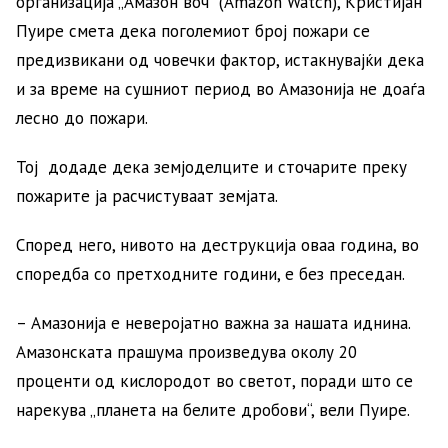
организација „Амазон воч“ (Amazon Watch), Кристијан
Пуире смета дека поголемиот број пожари се
предизвикани од човечки фактор, истакнувајќи дека
и за време на сушниот период во Амазонија не доаѓа
лесно до пожари.
Тој додаде дека земјоделците и сточарите преку
пожарите ја расчистуваат земјата.
Според него, нивото на деструкција оваа година, во
споредба со претходните години, е без преседан.
– Амазонија е неверојатно важна за нашата иднина.
Амазонската прашума произведува околу 20
проценти од кислородот во светот, поради што се
нарекува „планета на белите дробови“, вели Пуире.