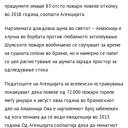
прашумите имаше 83 отсто пожари повеќе отколку
во 2018 година, соопшти Агенцијата.
Најголемата дождовна шума во светот – Амазонија е
клучна во борбата против глобалното затоплување.
Шумските пожари вообичаено се случуваат за време
на сушната сезона во Бразил, но и намерно се палат
со цел расчистување на шумата заради простор за
одгледување стока.
Податоците на Агенцијата за вселенски истражувања
покажуваат дека повеќе од 72.000 пожари гореле
меѓу јануари и август оваа година во бразилскиот
дел на Амазонија. Ова е најголемиот број забележен
од кога почнала да се води евиденција во 2013
година. Од Агенцијата соопштија дека до минатиот