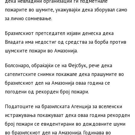
дека невладини организации ги подметнале
пожарите во шумите, укажувајќи дека зборувал само
за лично сомневање.
Бразилскиот претседател изјави денеска дека
Владата има недостиг од средства за борба против
шумските пожари во Амазонија.
Болсонаро, обраќајќи се на Фејсбук, рече дека
сателитските снимки покажале дека прашумите во
бразилскиот дел на Амазонија оваа година се
погодени од рекорден број пожари.
Податоците на бразилската Агенција за вселенски
истражувања покажуваат дека оваа година рекорден
број пожари се евидентирани во дождовните шуми
во бразилскиот дел на Амазонија. Годинава во