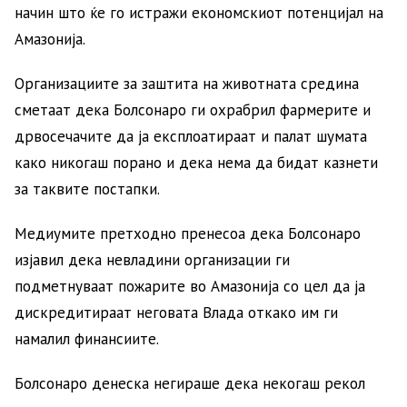
начин што ќе го истражи економскиот потенцијал на
Амазонија.
Организациите за заштита на животната средина
сметаат дека Болсонаро ги охрабрил фармерите и
дрвосечачите да ја експлоатираат и палат шумата
како никогаш порано и дека нема да бидат казнети
за таквите постапки.
Медиумите претходно пренесоа дека Болсонаро
изјавил дека невладини организации ги
подметнуваат пожарите во Амазонија со цел да ја
дискредитираат неговата Влада откако им ги
намалил финансиите.
Болсонаро денеска негираше дека некогаш рекол