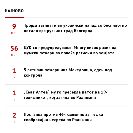
НАЈНОВО
9
Тројца загинати во украински напад со беспилотно
летало врз рускиот град Белгород
мин
56
ЦУК со предупредување: Многу висок ризик од
шумски пожари во повеќе региони во земјата
мин
1
5 активни пожари низ Македонија, еден под
контрола
ч
1
„Сеат Алтеа“ му го пресекла патот на 19-
годишникот, кој загина во Радишани
ч
2
Постапка против 46-годишник за тешка
сообраќајна несреќа во Радишани
ч