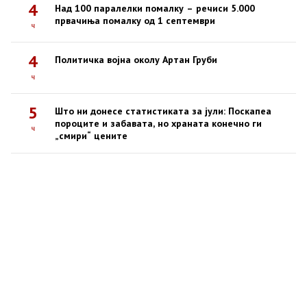
4
Над 100 паралелки помалку – речиси 5.000
првачиња помалку од 1 септември
ч
4
Политичка војна околу Артан Груби
ч
5
Што ни донесе статистиката за јули: Поскапеа
пороците и забавата, но храната конечно ги
ч
„смири“ цените