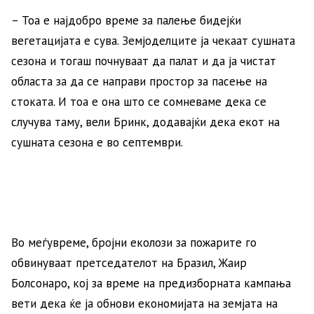
– Тоа е најдобро време за палење бидејќи
вегетацијата е сува. Земјоделците ја чекаат сушната
сезона и тогаш почнуваат да палат и да ја чистат
областа за да се направи простор за пасење на
стоката. И тоа е она што се сомневаме дека се
случува таму, вели Бринк, додавајќи дека екот на
сушната сезона е во септември.
Во меѓувреме, бројни еколози за пожарите го
обвинуваат претседателот на Бразил, Жаир
Болсонаро, кој за време на предизборната кампања
вети дека ќе ја обнови економијата на земјата на