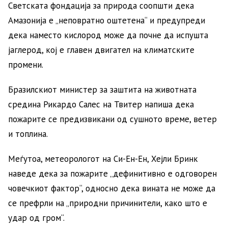
Светската фондација за природа соопшти дека
Амазонија е „неповратно оштетена“ и предупреди
дека наместо кислород може да почне да испушта
јаглерод, кој е главен двигател на климатските
промени.
Бразилскиот министер за заштита на животната
средина Рикардо Салес на Твитер напиша дека
пожарите се предизвикани од сушното време, ветер
и топлина.
Меѓутоа, метеорологот на Си-Ен-Ен, Хејли Бринк
наведе дека за пожарите „дефинитивно е одговорен
човечкиот фактор“, односно дека вината не може да
се префрли на „природни причинители, како што е
удар од гром“.