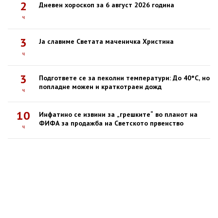
2
Дневен хороскоп за 6 август 2026 година
ч
3
Ја славиме Светата маченичка Христина
ч
3
Подгответе се за пеколни температури: До 40°C, но
попладне можен и краткотраен дожд
ч
10
Инфатино се извини за „грешките“ во планот на
ФИФА за продажба на Светското првенство
ч