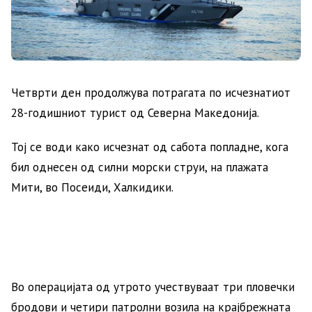
Четврти ден продолжува потрагата по исчезнатиот
28-годишниот турист од Северна Македонија.
Тој се води како исчезнат од сабота попладне, кога
бил однесен од силни морски струи, на плажата
Мити, во Посеиди, Халкидики.
Во операцијата од утрото учествуваат три пловечки
бродови и четири патролни возила на крајбрежната