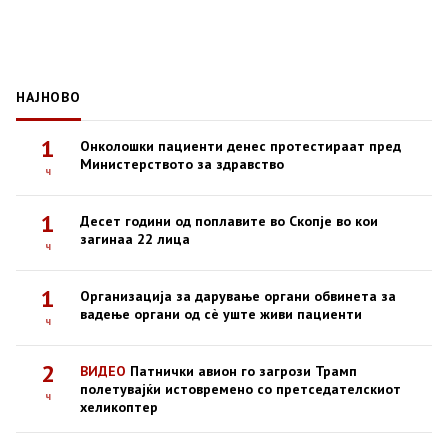
НАЈНОВО
1
Онколошки пациенти денес протестираат пред
Министерството за здравство
ч
1
Десет години од поплавите во Скопје во кои
загинаа 22 лица
ч
1
Организација за дарување органи обвинета за
вадење органи од сè уште живи пациенти
ч
2
ВИДЕО
Патнички авион го загрози Трамп
полетувајќи истовремено со претседателскиот
ч
хеликоптер