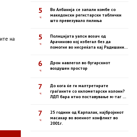
5
Во Албанија се запали комбе со
македонски регистарски таблички
ч
што превезувало пилиња
5
Полицијата уапси возач од
ите на
Арачиново кој избегал без да
ч
помогне во несреќата кај Радишани,
во која загина 19-годишен
мотоциклист
6
Дрон навлегол во бугарскиот
воздушен простор
ч
7
До кога ќе ги малтретирате
граѓаните со километарски колони?
ч
ЛДП бара итно поставување м-таг на
сите патарини
7
25 години од Карпалак, најбројниот
масакар во воениот конфликт во
ч
2001г.