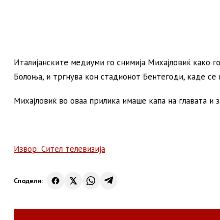
Италијанските медиуми го снимија Михајловиќ како г
Болоња, и тргнува кон стадионот Бентегоди, каде се 
Михајловиќ во оваа прилика имаше капа на главата и 
Извор: Сител телевизија
Сподели: