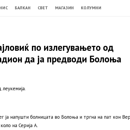
НИС
БАЛКАН
СВЕТ
МАГАЗИН
КОЛУМНИ
јловиќ по излегувањето од
тадион да ја предводи Болоња
д леукемија.
г ја напушти болницата во Болоња и тргна на пат кон Ве
коло на Серија А.