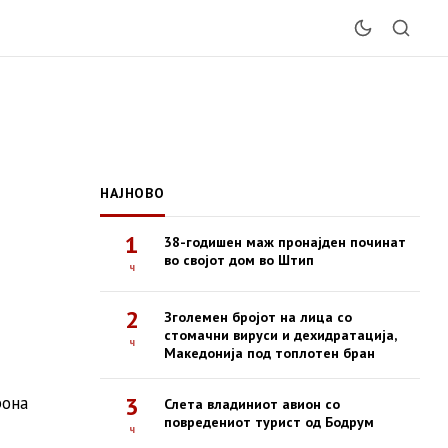
НАЈНОВО
1
38-годишен маж пронајден починат
во својот дом во Штип
ч
2
Зголемен бројот на лица со
стомачни вируси и дехидратација,
ч
Македонија под топлотен бран
3
рона
Слета владиниот авион со
повредениот турист од Бодрум
ч