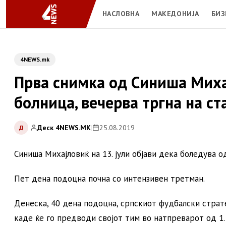
НАСЛОВНА
МАКЕДОНИЈА
БИЗ
4NEWS.mk
Прва снимка од Синиша Миха
болница, вечерва тргна на с
Деск 4NEWS.MK
|
25.08.2019
Д
Синиша Михајловиќ на 13. јули објави дека боледува о
Пет дена подоцна почна со интензивен третман.
Денеска, 40 дена подоцна, српскиот фудбалски страте
каде ќе го предводи својот тим во натпреварот од 1. 