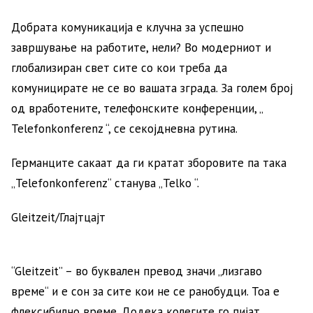
Добрата комуникација е клучна за успешно
завршување на работите, нели? Во модерниот и
глобализиран свет сите со кои треба да
комуницирате не се во вашата зграда. За голем број
од вработените, телефонските конференции, „
Telefonkonferenz “, се секојдневна рутина.
Германците сакаат да ги кратат зборовите па така
„Telefonkonferenz“ станува „Telko “.
Gleitzeit/Глајтцајт
“Gleitzeit” – во буквален превод значи „лизгаво
време“ и е сон за сите кои не се ранобудци. Тоа е
флексибилно време. Додека колегите го пијат