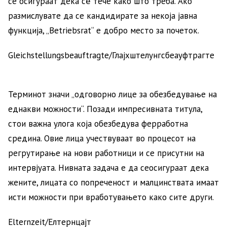
се осигураат дека сѐ тече како што треба. Ако
размислувате да се кандидирате за некоја јавна
функција, „Betriebsrat“ е добро место за почеток.
Gleichstellungsbeauftragte/Глајхштелунгсбеауфтрагте
Терминот значи „одговорно лице за обезбедување на
еднакви можности“. Позади импресивната титула,
стои важна улога која обезбедува ферработна
средина. Овие лица учествуваат во процесот на
регрутирање на нови работници и се присутни на
интервјуата. Нивната задача е да сеосигураат дека
жените, лицата со попреченост и малцинствата имаат
исти можности при вработувањето како сите други.
Elternzeit/Елтернцајт