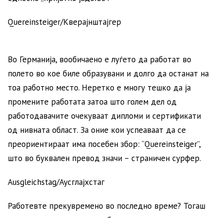
Quereinsteiger/Кверајнштајгер
Во Германија, вообичаено е луѓето да работат во
полето во кое биле образувани и долго да останат на
тоа работно место. Неретко е многу тешко да ја
промените работата затоа што голем дел од
работодавачите очекуваат дипломи и сертификати
од нивната област. За оние кои успеаваат да се
преориентираат има посебен збор: “Quereinsteiger”,
што во буквален превод значи – страничен сурфер.
Ausgleichstag/Аусглајхстаг
Работевте прекувремено во последно време? Тогаш