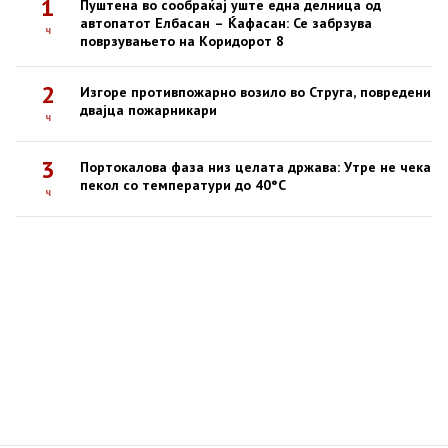
1
Пуштена во сообраќај уште една делница од
автопатот Елбасан – Ќафасан: Се забрзува
ч
поврзувањето на Коридорот 8
2
Изгоре противпожарно возило во Струга, повредени
двајца пожарникари
ч
3
Портокалова фаза низ целата држава: Утре не чека
пекол со температури до 40°C
ч