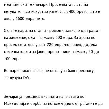
медицински техничари. Просечната плата на
негуватели со искуство изнесува 2400 бруто, што е
околу 1600 евра нето.
Од тие пари, на стан и трошоци, зависно од градот
на живеење, одат најмалку 600 евра. За храна во
просек се издвојуваат 280 евра-по човек, додека
месечна карта за јавен превоз чини најмалку 50 до
100 евра.
Во паричникот значи, не останува баш премногу,
заклучува DW.
Земајќи ја предвид висината на платата во
Македонија и борба на поголем дел од граѓаните да