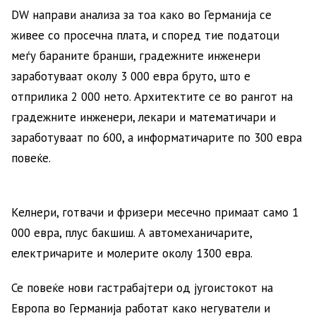
DW направи анализа за тоа како во Германија се
живее со просечна плата, и според тие податоци
меѓу бараните бранши, градежните инженери
заработуваат околу 3 000 евра бруто, што е
отприлика 2 000 нето. Архитектите се во рангот на
градежните инженери, лекари и математичари и
заработуваат по 600, а информатичарите по 300 евра
повеќе.
Келнери, готвачи и фризери месечно примаат само 1
000 евра, плус бакшиш. А автомеханичарите,
електричарите и молерите околу 1300 евра.
Се повеќе нови гастрабајтери од југоистокот на
Европа во Германија работат како негуватели и