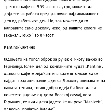
третото кафе во 9:59 часот наутро, можете да
дојдете на работа пред да почне најдинамичниот
дел од работниот ден. Но, тоа можете да го
направите само доколку некој од вашите колеги не
закажал „Telko “ во 8 часот.
Kantine/Кантине
Јадењето на топол оброк за ручек е многу важно во
Германија. Голем дел од компаниите нудат „Kantine“,
односно кафетерија/кантина каде штоможе да се
најдат традиционални јадења. Доколку внимавате на
вашата тежина, тогаш добра идеја би било да си
понесете јадење од дома. Восекој случај, кога
Германец ќе види дека јадете ќе ви рече “Mahlzeit”,
односно „пријатно јадење“.