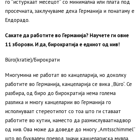
го “истуркаат месецот“ со минимална или плата под
просечната, заклучуваме дека Германија и понатаму е
Елдорадо.
Сакате да работите во Германија? Научете ги овие
11 зборови. И да, бирократија е едниот од нив!
Büro(kratie)/Бирократи
Многумина не работат во канцеларија, но доколку
работите во Германија, канцеларија се вика „Büro“. Се
разбира, од биро до бирократија нема голема
разлика и многу канцеларии во Германија го
исполнуваат стереотипот со тоа што ги ставаат
работите во кутии, наместо да размислуваатнадвор
од нив. Ова може да доведе до многу „Amtsschimmel“
што во буквален превод значи канцелариска мувла.