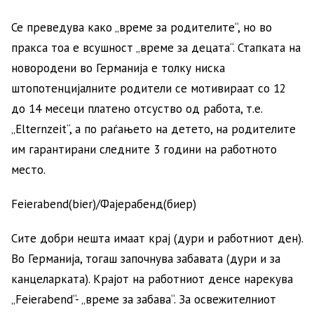
Се преведува како „време за родителите“, но во
пракса тоа е всушност „време за децата“. Стапката на
новородени во Германија е толку ниска
штопотенцијалните родители се мотивираат со 12
до 14 месеци платено отсуство од работа, т.е.
„Elternzeit“, а по раѓањето на детето, на родителите
им гарантирани следните 3 години на работното
место.
Feierabend(bier)/Фајерабенд(биер)
Сите добри нешта имаат крај (дури и работниот ден).
Во Германија, тогаш започнува забавата (дури и за
канцеларката). Крајот на работниот денсе нарекува
„Feierabend“- „време за забава“. За освежителниот