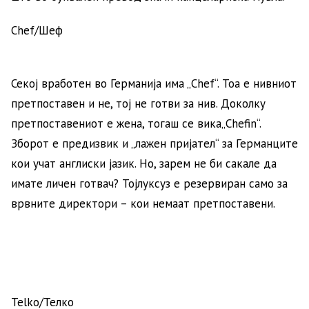
Chef/Шеф
Секој вработен во Германија има „Chef“. Тоа е нивниот
претпоставен и не, тој не готви за нив. Доколку
претпоставениот е жена, тогаш се вика„Chefin“.
Зборот е предизвик и „лажен пријател“ за Германците
кои учат англиски јазик. Но, зарем не би сакале да
имате личен готвач? Тојлуксуз е резервиран само за
врвните директори – кои немаат претпоставени.
Telko/Телко