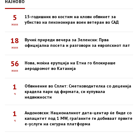
НАЈНОВО
5
15-годишник во костим на кловн обвинет за
убиство на пензиониран воен ветеран во САД
мин
18
Вучиќ приреди вечера за Зеленски: Прва
официјална посета и разговори за европскиот пат
мин
56
Нова, моќна ерупција на Етна го блокираше
аеродромот во Катанија
мин
1
Обвинение во Сплит: Сметководителка со деценија
крадела пари од фирмата, си купувала
ч
недвижности
1
Андоновски: Националниот дата-центар ќе биде со
капацитет под 1 MW, граѓаните ги добиваат првите
ч
е-услуги на сигурна платформа