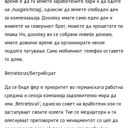
време е да ги земете заработените пари и да одите
на „Ausgleichstag“, односно да земете слободен ден
за компензација. Доколку имате само еден ден и
живеете на северниот брег, можете да прошетате по
плажа. Но, доколку ви се собрани повеќе денови,
имате доволно време да организирате некое
подолго патување. Само мобилниот телефон оставете
го дома.
Betriebsrat/Бетрибсрат
Да се биде фер е приоритет во германската работна
средина и секоја компанија задолжително мора да
има „Betriebsrat“, односно совет на вработени кои ги
застапуваат своите колеги. Тие се медијатори и ги
олеснуваат преговорите со менаџментот со цел да