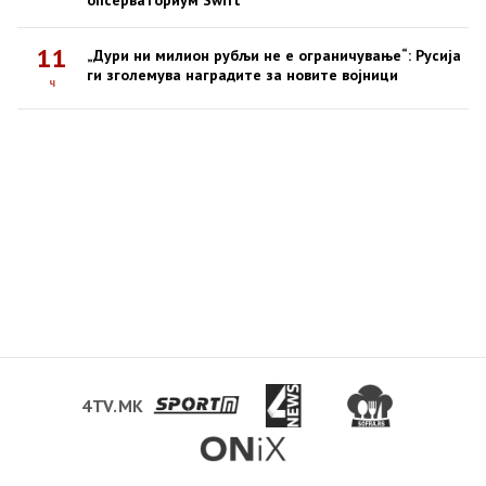
опсерваториум Swift
11
„Дури ни милион рубљи не е ограничување“: Русија
ги зголемува наградите за новите војници
ч
4TV.MK