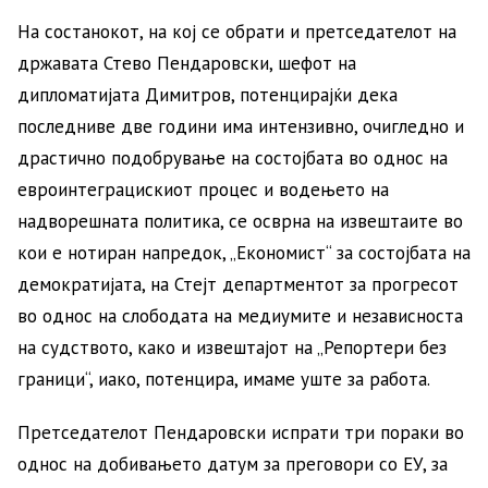
На состанокот, на кој се обрати и претседателот на
државата Стево Пендаровски, шефот на
дипломатијата Димитров, потенцирајќи дека
последниве две години има интензивно, очигледно и
драстично подобрување на состојбата во однос на
евроинтеграцискиот процес и водењето на
надворешната политика, се осврна на извештаите во
кои е нотиран напредок, „Економист“ за состојбата на
демократијата, на Стејт департментот за прогресот
во однос на слободата на медиумите и независноста
на судството, како и извештајот на „Репортери без
граници“, иако, потенцира, имаме уште за работа.
Претседателот Пендаровски испрати три пораки во
однос на добивањето датум за преговори со ЕУ, за