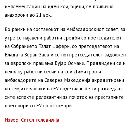
имплементации на идеи кои, оцени, се прилично
анахорони во 21 век.
Во рамки на состанокот на Амбасадорскиот совет, за
утре се најавени работни средби со претседателот
на Собранието Талат Џафери, со претседателот на
Владата Зоран Заев и со потпретседателот задолжен
за европски прашања Бујар Османи. Предвидени се и
неколку работни сесии на кои Димитров и
амбасадорите на Северна Македонија акредитирани
во земјите-членки на ЕУ подетално ќе ги разгледаат
сите аспекти релевантни за почеток на пристапните
преговори со ЕУ во октомври.
Извор: Сител телевизија