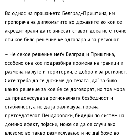
Во однос на прашањето Белград-Приштина, им
препорача на дипломатите во државите во кои се
акредитирани да го зинесат ставот дека не е точно
оти кое било решение ќе одговара и за регионот.
– Не секое решение меѓу Белград и Приштина,
особено она кое подразбира промена на граници и
размена на луѓе и територии, е добро и за регионот.
Сите треба да се држиме до тезата „да“ за било
какво решение за кое ќе се договорат, но тоа мора
да придонесува за регионалната безбедност и
стабилност, а не да ја разнишува, порача
претседателот Пендаровски, бидејќи по систем на
домино ефект, појасни, може се да се случи ако
влеземе во такво размислување и не дај боже во