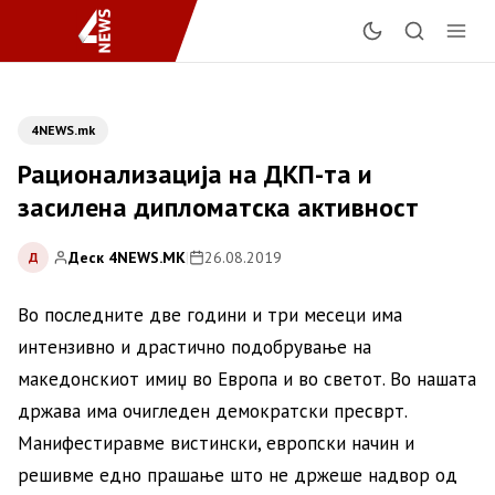
4NEWS.mk
Рационализација на ДКП-та и
засилена дипломатска активност
Деск 4NEWS.MK
|
26.08.2019
Д
Во последните две години и три месеци има
интензивно и драстично подобрување на
македонскиот имиџ во Европа и во светот. Во нашата
држава има очигледен демократски пресврт.
Манифестиравме вистински, европски начин и
решивме едно прашање што не држеше надвор од