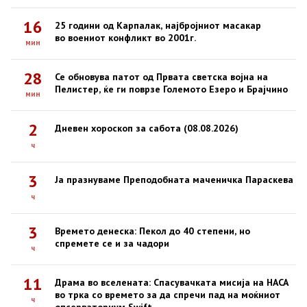
16
25 години од Карпалак, најбројниот масакар
во воениот конфликт во 2001г.
мин
28
Се обновува патот од Првата светска војна на
Пелистер, ќе ги поврзе Големото Езеро и Брајчино
мин
2
Дневен хороскоп за сабота (08.08.2026)
ч
3
Ја празнуваме Преподобната маченичка Параскева
ч
3
Времето денеска: Пекол до 40 степени, но
спремете се и за чадори
ч
11
Драма во вселената: Спасувачката мисија на НАСА
во трка со времето за да спречи пад на моќниот
ч