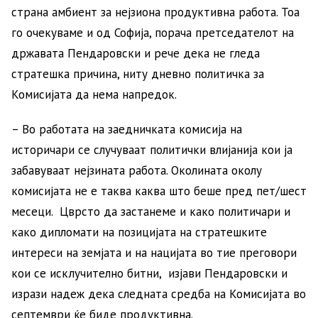
страна амбиент за нејзиона продуктивна работа. Тоа
го очекуваме и од Софија, порача претседателот на
државата Пендаровски и рече дека не гледа
стратешка причина, ниту дневно политичка за
Комисијата да нема напредок.
– Во работата на заедничката комисија на
историчари се случуваат политички влијанија кои ја
забавуваат нејзината работа. Околината околу
комисијата не е таква каква што беше пред пет/шест
месеци. Цврсто да застанеме и како политичари и
како дипломати на позицијата на стратешките
интереси на земјата и на нацијата во тие преговори
кои се исклучително битни, изјави Пендаровски и
изрази надеж дека следната средба на Комисијата во
септември ќе биде продуктивна.