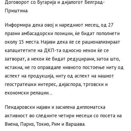
Договорот со Бугарија и дијалогот Белград-
Приштина.
Информира дека овој и наредниот месец, од 27
празни амбасадорски позиции, ќе бидат пополнети
околу 15 места. Најави дека ќе се рационализираат
капацитетите на ДКП-та односно некои ќе се
затворат, а некои ќе бидат редуцирани, затоа што,
истакна, не го оправдале нивното постоење ниту од
аспект на продукција, ниту од аспект на нашиот
геостратешки интерес, дијаспора, трговски и
економски релации…
Пендаровски најави и засилена дипломатска
активност во следните четири месеци со посета на
Виена, Париз, Токио, Рим и Варшава.