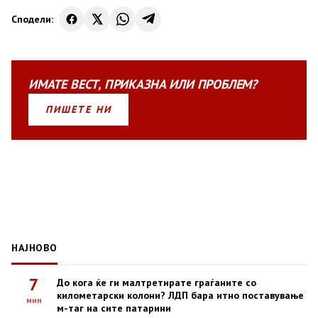
Сподели:
ИМАТЕ
ВЕСТ
,
ПРИКАЗНА
ИЛИ
ПРОБЛЕМ?
ПИШЕТЕ НИ
НАЈНОВО
7
До кога ќе ги малтретирате граѓаните со
километарски колони? ЛДП бара итно поставување
мин
м-таг на сите патарини