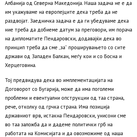
Албанија од Северна Македонија. Наша задача не е да
им укажуваме на европејците дека треба да не
раздвојат. Заедничка задача е да ги убедуваме дека
ние треба да добиеме датум за преговори, им порача
на дипломатите Пендаровски, додавајќи дека во
принцип треба да сме „за“ проширувањето со сите
држави од Западен Балкан, меѓу кои и со Босна и
Херцеговина.
Тој предвидува дека во имплементацијата на
Договорот со Бугарија, може да има поголеми
проблеми и евентуални опструкции од таа страна,
рече, отколку од грчка страна. Има позиција
државниот врв, истакна Пендаровски, унисони сме
во таа заложба да и дадеме политички грб на
работата на Комисијата и да овозможиме од наша