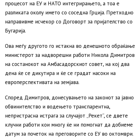
процесот на ЕУ и НАТО интегрирањето, а тоа е
разликата околу името со соседна Грција. Претходно
направивме исчекор со Договорт за пријателство со
Бугарија.
Ова меѓу другото го истакна во денешното обраќање
министерот за надворешни работи Никола Димитров
на состанокот на Амбасадорскиот совет, на кој два
дена ќе се дикутира и ќе се градат насоки на
европерспективата на земјава.
Според Димитров, донесувањето на законот за јавно
обвинителство и водењето транспарентна,
непристрасна истрага за случајот „Рекет“, се двете
клучни работи кои многу ќе ни помогнат да добиеме
датум за почеток на преговорите со ЕУ во октомври.