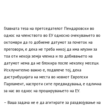
Главната теза на претседателот Пендаровски во
однос на членството во ЕУ односно очекувањето во
октомври да го добиеме датумот за почеток на
преговори, е дека не треба никој да има илузии за
тоа оти некоја земја членка и по добивањето на
датумот нема да не блокира после неколку месеци.
Исклучително важно е, подвлече тој, дека
дистрибуцијата на места во новиот Европски
Парламент, наспроти сите предвидувања, е одлична
за нас во однос на проширувањето на ЕУ.
– Ваша задача не е да агитирате за раздвојување на