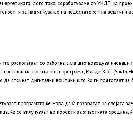
 енергетиката. Исто така, соработуваме со УНДП на проек
теност и за надминување на недостатокот на вештини в
иите располагаат со работна сила што воведува иновации
оспоставивме нашата нова програма „Млади Хаб“ (Youth Hu
е да стекнат дигитални вештини што ќе ги подготват за
етуваат програмата ќе мора да ѝ возвратат на својата за
ица, ќе се вклучуваат во проекти за животната средина, ќ