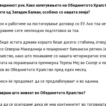
двидениот рок. Како излегувањето на Обединетото Кралс
јите од Западен Балкан, особено со нашата земја?
и и работиме на постигнување договор со ЕУ. Ако тоа не
правиме сите неопходни подготовки за тоа.
биде истата држава којашто беше досега: стабилна, отво
со Северна Македонија и поширокиот балкански регион. Ј
ралство, како што покажавме со нашата четирикратно зго
тата на поранешната премиерка Тереза Меј во Скопје и п
ов во Обединетото Кралство пред еден месец.
оси ќе продолжат да се продлабочуваат и во иднина.
жавјани што живеат во Обединетото Кралство?
 да се осигураме дека ќе има континуитет во трговијата