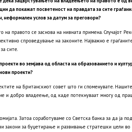
вте дека зацврстувањето на владеењето на правото е од 
ции да покажат посветеност на правдата за сите граѓани
чин, неформален услов за датум за преговори?
 на правото се заснова на нивната примена. Случајот Рек
ективно спроведување на законите. Најважно е граѓанит
за сите.
роекти во земјава од областа на образованието и култу
 нови проекти?
ектите на Британскиот совет што ги споменувате. Нашит
ние и добро владеење, од каде потекнуваат многу од пр
омијата. Затоа соработуваме со Светска банка за да ја п
ви закони за буџетирање и развивање стратешки цели во