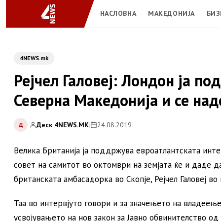
НАСЛОВНА
МАКЕДОНИЈА
БИЗ
4NEWS.mk
Рејчел Галовеј: Лондон ја п
Северна Македонија и се над
Деск 4NEWS.MK
|
24.08.2019
Д
Велика Британија ја поддржува евроатлантската инте
совет на самитот во октомври на земјата ќе и даде д
британската амбасадорка во Скопје, Рејчел Галовеј во
Таа во интервјуто говори и за значењето на владеењ
усвојувањето на нов закон за Јавно обвинителство од