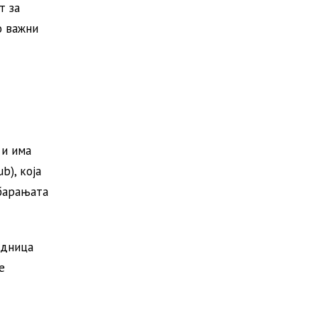
т за
о важни
 и има
b), која
 барањата
едница
е