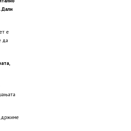
витално
. Дали
ет е
е да
рата,
е
ашањата
оддржиме