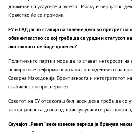
движење на услугите и луѓето. Малку е веројатно де
Кралство ќе се промени.
ЕУ и САД јасно ставија на знаење дека во пресрет на 
обвинителство со кој треба да се уреди и статусот н
ако законот не биде донесен?
Политичките партии мора да го стават интересот на 
пошироките реформи поврзани со владеењето на право
Северна Македонија. Ефективноста и интегритетот на
стабилност и просперитет.
Советот на ЕУ отсекогаш бил јасен дека треба да се
за кои јавноста дозна од прислушуваните разговори о
Случајот „Рекет“ веќе извесен период ја бранува мак