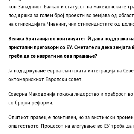
кон Западниот Балкан и статусот на македонските гра
поддршка за голем број проекти во земјава од област
на стипендијата Чивнинг
,
чии стипендистите од целио
Велика Британија во континуитет ѝ дава поддршка н
пристапни преговори со ЕУ. Сметате ли дека земјата 
треба да се наврати на ова прашање?
Ја поддржуваме евроатлантската интеграција на Севе
октомврискиот Европски совет.
Северна Македонија покажа лидерство и храброст во
со бројни реформи.
Општиот правец е позитивен, но за вистински промен
општеството. Процесот на влегување во ЕУ треба да 