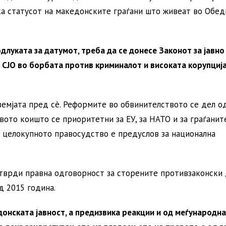
ка статусот на македонските граѓани што живеат во Обе
одлуката за датумот, треба да се донесе Законот за јавно
а СЈО во борбата против криминалот и високата корупциј
земјата пред сè. Реформите во обвинителството се дел о
то коишто се приоритетни за ЕУ, за НАТО и за граѓанит
 целокупното правосудство е предуслов за национална
 утврди правна одговорност за сторените противзаконски 
д 2015 година.
едонската јавност, а предизвика реакции и од меѓународн