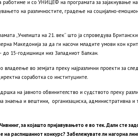
а работиме и со УНИЦЕФ на програмата за зајакнување на
вањето на различностите, градење на социјално-емоцио
амата „Училишта на 21. век“ што ја спроведува Британск
верна Македонија за да ги насочи младите умови кон кри
- до 15-годишници низ Западниот Балкан.
 владеење во земјата преку најразлични проекти за сле
директна соработка со институциите.
дршка на јавното обвинителство и судството преку разл
на знаења и вештини, организациска, административна и 
Чивнинг, за којашто пријавувањето е во тек. Дали сте за
ње на распишаниот конкурс? Забележувате ли нагорна лин