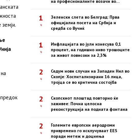
на професионалните возачи во
танската
Шенген-зоната
ажноста
1
Зеленски слета во Белград: Прва
официјална посета на Србија и
 земји.
ч
средба со Вучиќ
ње
1
Инфлацијата во јули изнесува 0,1
Унија
процент, на годишно ниво трошоците
ч
за живот повисоки за 2,3%
2
Седум нови случаи на Западен Нил во
 на
Скопје: Хоспитализирани 16 лица,
ч
тројца се во критична состојба
апредок
2
Скопскиот плоштад повторно ќе
заживее: Почна целосна
ч
реконструкција на подната фонтана
2
Големите европски аеродроми
привремено го исклучуваат EES
ч
поради метеж и доцнења