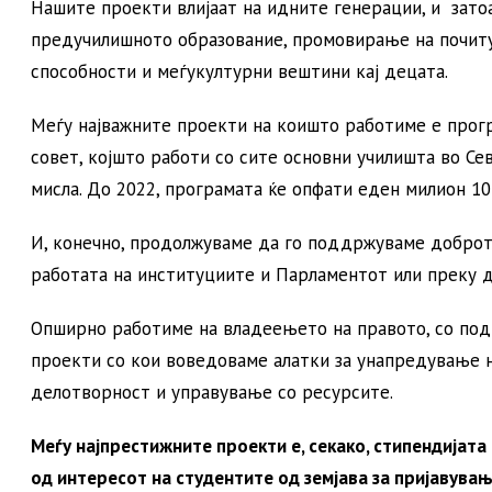
Нашите проекти влијаат на идните генерации, и зато
предучилишното образование, промовирање на почиту
способности и меѓукултурни вештини кај децата.
Меѓу најважните проекти на коишто работиме е прогр
совет, којшто работи со сите основни училишта во Се
мисла. До 2022, програмата ќе опфати еден милион 10
И, конечно, продолжуваме да го поддржуваме доброто
работата на институциите и Парламентот или преку 
Опширно работиме на владеењето на правото, со под
проекти со кои воведоваме алатки за унапредување 
делотворност и управување со ресурсите.
Меѓу најпрестижните проекти е, секако, стипендијата 
од интересот на студентите од земјава за пријавува