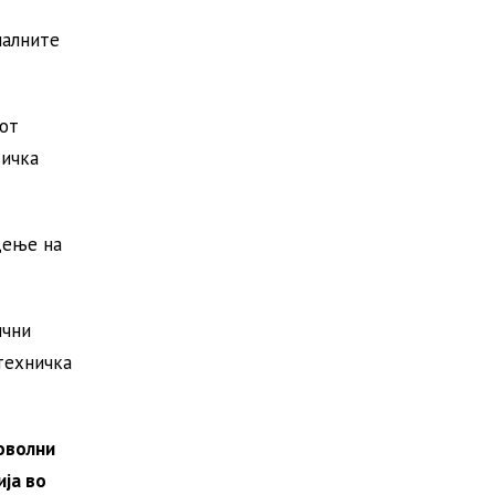
налните
иот
тичка
дење на
ични
техничка
доволни
ија во