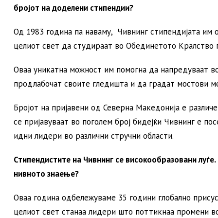
бројот на доделени стипендии?
Од 1983 година па наваму, Чивнинг стипендијата им 
целиот свет да студираат во Обединетото Кралство 
Оваа уникатна можност им помогна да напредуваат во
продлабочат своите гледишта и да градат мостови м
Бројот на пријавени од Северна Македонија е различе
се пријавуваат во поголем број бидејќи Чивнинг е по
идни лидери во различни стручни области.
Стипендистите на Чивнинг се високообразовани луѓе. 
нивното знаење?
Оваа година одбележуваме 35 години глобално присус
целиот свет станаа лидери што поттикнаа промени во