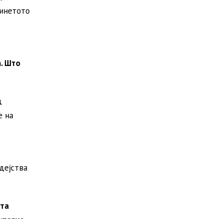
динетото
а. Што
д
е на
дејства
ата