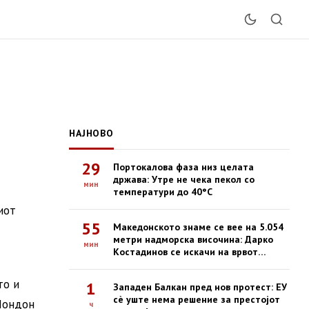
НАЈНОВО
29
Портокалова фаза низ целата
држава: Утре не чека пекол со
мин
температури до 40°C
иот
55
Македонското знаме се вее на 5.054
метри надморска височина: Дарко
мин
Костадинов се искачи на врвот
Казбек
то и
1
Западен Балкан пред нов протест: ЕУ
сè уште нема решение за престојот
 Лондон
ч