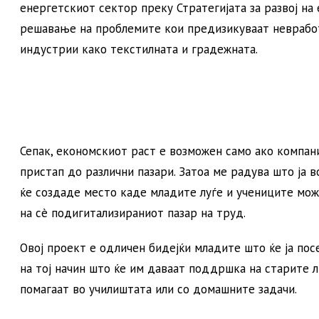
енергетскиот сектор преку Стратегијата за развој на
решавање на проблемите кои предизикуваат неврабо
индустрии како текстилната и градежната.
Сепак, економскиот раст е возможен само ако компан
пристап до различни пазари. Затоа ме радува што ја в
ќе создаде место каде младите луѓе и учениците мож
на сè подигитализираниот пазар на труд.
Овој проект е одличен бидејќи младите што ќе ја пос
на тој начин што ќе им даваат поддршка на старите л
помагаат во училиштата или со домашните задачи.