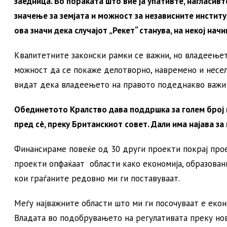
заедница. Во пораката што вие ја упативте, нагласи
значење за земјата и можност за независните институ
ова значи дека случајот „Рекет“ станува, на некој на
Квалитетните законски рамки се важни, но владеењето
можност да се покаже делотворно, навремено и несел
видат дека владеењето на правото подеднакво важи 
Обединетото Кралство дава поддршка за голем број п
пред сè, преку Британскиот совет. Дали има најава за
Финансираме повеќе од 30 други проекти покрај про
проекти опфаќаат области како економија, образова
кои граѓаните редовно ми ги поставуваат.
Меѓу најважните области што ми ги посочуваат е екон
Владата во подобрувањето на регулативата преку но