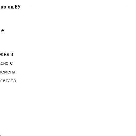
тво од ЕУ
 е
рена и
асно е
лемена
осетата
,