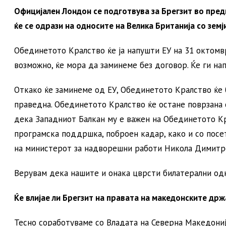
Официјален Лондон се подготвува за Брегзит во пре
ќе се одрази на односите на Велика Британија со зем
Обединетото Кралство ќе ја напушти ЕУ на 31 октомвр
возможно, ќе мора да заминеме без договор. Ќе ги на
Откако ќе заминеме од ЕУ, Обединетото Кралство ќе 
праведна. Обединетото Кралство ќе остане поврзана 
дека Западниот Балкан му е важен на Обединетото К
програмска поддршка, поброен кадар, како и со посе
на министерот за надворешни работи Никола Димитр
Верувам дека нашите и онака цврсти билатерални одн
Ќе влијае ли Брегзит на правата на македонските др
Тесно соработуваме со Владата на Северна Македонија