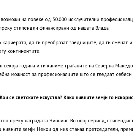
овозможи на повеќе од 50.000 исклучителни професионал
преку стипендии финансирани од нашата Влада.
 кариерата, да ги преобразат заедниците, да ги сменат и
еѓу континентите.
н секоја година и ги каниме граѓаните на Северна Македо
себна можност за професионалците што се гледаат себеси
Кои се светските искуства? Како нивните земји го искори
тво преку наградата Чивнинг. Во овој период, стипендис
 нивните земји. Некои од нив станаа претседатели, прем