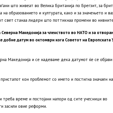
ѓани што живеат во Велика Британија по Брегзит, за бри
а на образованието и културата, како и за значењето и в
т свет станаа лидери што поттикнаа промени во нивните
а Северна Македонија за членството во НАТО и за отвора
ќе добие датум во октомври кога Советот на Европската 
рна Македонија и се надеваме дека датумот ќе се објави
 пристапот кон проблемот со името и постигна значаен н
и треба време и постојани напори од сите учесници во
ги засили овие реформи.