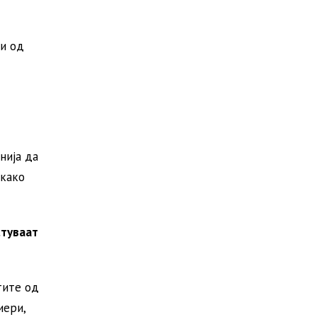
ци од
нија да
 како
стуваат
тите од
иери,