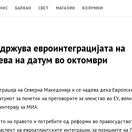
НИС
БАЛКАН
СВЕТ
МАГАЗИН
КОЛУМНИ
оддржува евроинтеграцијата на
ева на датум во октомври
грација на Северна Македонија и се надева дека Европск
атумот за почеток на преговорите за членство во ЕУ, вели
 интервју за МИА.
ето на правото и потребите од реформи во правосудство
 аспект на евроатлантските интеграции, за позициите на