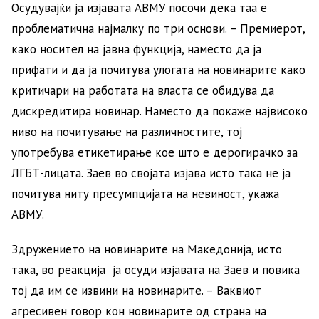
Осудувајќи ја изјавата АВМУ посочи дека таа е
проблематична најмалку по три основи. – Премиерот,
како носител на јавна функција, наместо да ја
прифати и да ја почитува улогата на новинарите како
критичари на работата на власта се обидува да
дискредитира новинар. Наместо да покаже највисоко
ниво на почитување на различностите, тој
употребува етикетирање кое што е дерогирачко за
ЛГБТ-лицата. Заев во својата изјава исто така не ја
почитува ниту пресумпцијата на невиност, укажа
АВМУ.
Здружението на новинарите на Македонија, исто
така, во реакција ја осуди изјавата на Заев и повика
тој да им се извини на новинарите. – Ваквиот
агресивен говор кон новинарите од страна на