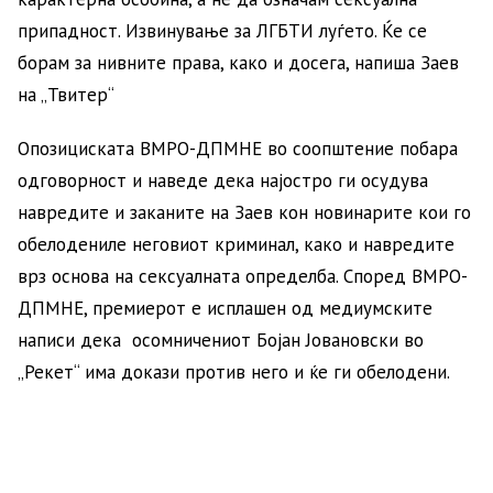
припадност. Извинување за ЛГБТИ луѓето. Ќе се
борам за нивните права, како и досега, напиша Заев
на „Твитер“
Опозициската ВМРО-ДПМНЕ во соопштение побара
одговорност и наведе дека најостро ги осудува
навредите и заканите на Заев кон новинарите кои го
обелодениле неговиот криминал, како и навредите
врз основа на сексуалната определба. Според ВМРО-
ДПМНЕ, премиерот е исплашен од медиумските
написи дека осомничениот Бојан Јовановски во
„Рекет“ има докази против него и ќе ги обелодени.