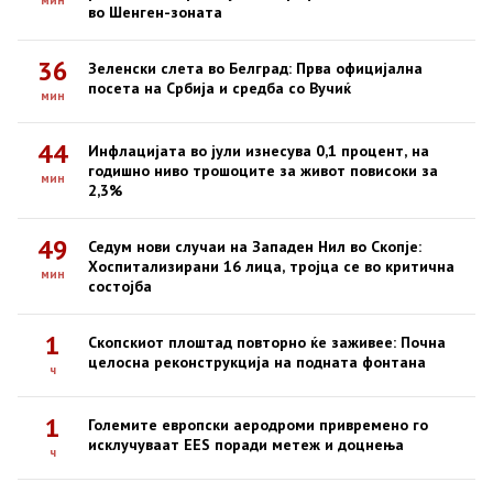
мин
во Шенген-зоната
36
Зеленски слета во Белград: Прва официјална
посета на Србија и средба со Вучиќ
мин
44
Инфлацијата во јули изнесува 0,1 процент, на
годишно ниво трошоците за живот повисоки за
мин
2,3%
49
Седум нови случаи на Западен Нил во Скопје:
Хоспитализирани 16 лица, тројца се во критична
мин
состојба
1
Скопскиот плоштад повторно ќе заживее: Почна
целосна реконструкција на подната фонтана
ч
1
Големите европски аеродроми привремено го
исклучуваат EES поради метеж и доцнења
ч