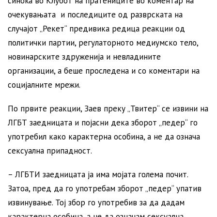
синоќа во Клубот на пратениците во коментар на
очекувањата и последиците од разврската на
случајот „Рекет“ предивика редица реакции од
политички партии, регулаторното медиумско тело,
новинарските здруженија и невладините
организации, а беше проследена и со коментари на
социјалните мрежи.
По првите реакции, Заев преку „Твитер“ се извини на
ЛГБТ заедницата и појасни дека зборот „педер“ го
употребил како карактерна особина, а не да означа
сексуална припадност.
– ЛГБТИ заедницата ја има мојата голема почит.
Затоа, пред да го употребам зборот „педер“ упатив
извинување. Тој збор го употребив за да дадам
карактерна особина, а не да означам сексуална