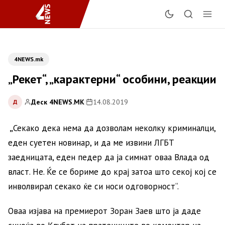
4NEWS.mk
„Рекет“, „карактерни“ особини, реакции
Деск 4NEWS.MK
|
14.08.2019
Д
„
Секако дека нема да дозволам неколку криминалци,
еден суетен новинар, и да ме извини ЛГБТ
заедницата, еден педер да ја симнат оваа Влада од
власт. Не. Ќе се бориме до крај затоа што секој кој се
инволвирал секако ќе си носи одговорност“.
Оваа изјава на премиерот Зоран Заев што ја даде