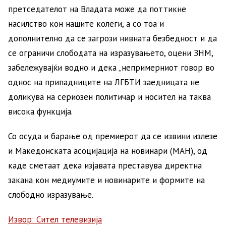
претседателот на Владата може да поттикне
насилство кон нашите колеги, а со тоа и
дополнително да се загрози нивната безбедност и да
се ограничи слободата на изразувањето, оцени ЗНМ,
забележувајќи водно и дека „непримерниот говор во
однос на припадниците на ЛГБТИ заедницата не
доликува на сериозен политичар и носител на таква
висока функција.
Со осуда и барање од премиерот да се извини излезе
и Македонската асоцијација на новинари (МАН), од
каде сметаат дека изјавата преставува директна
закана кон медиумите и новинарите и формите на
слободно изразување.
Извор: Сител телевизија