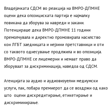
Владејачката СДСМ во реакција на ВМРО-ДПМНЕ
оцени дека опозициската партија е најмалку
повикана да зборува за навреди и закани.
Потенцираше дека ВМРО-ДПМНЕ 11 години
премолчувала и директно промовирала насилство
кон ЛГБТ заедницата и нејзини претставници и оти
со таквото однесување продлжила и во опозиција.
ВМРО-ДПМНЕ се лицемерни и немаат право да
зборуваат за дискриминација, наведоа од СДСМ.
Агенцијата за аудио и аудиовизуелни медиумски
услуги, пак, побара премиерот да се воздржи од како
што оцени дискредитирање, етикетирање и
дискриминирање.