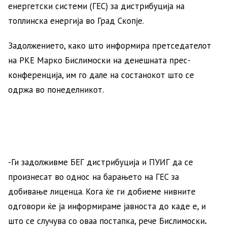
енергетски системи (ГЕС) за дистрибуција на
топлинска енергија во Град Скопје.
Задолжението, како што информира претседателот
на РКЕ Марко Бислимоски на денешната прес-
конференција, им го дале на состанокот што се
одржа во понеделникот.
-Ги задолживме БЕГ дистрибуција и ПУИГ да се
произнесат во однос на барањето на ГЕС за
добивање лиценца. Кога ќе ги добиеме нивните
одговори ќе ја информираме јавноста до каде е, и
што се случува со оваа постапка, рече Бислимоски
.