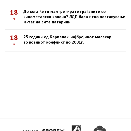
18
До кога ќе ги малтретирате граѓаните со
километарски колони? ЛДП бара итно поставување
ч
м-таг на сите патарини
18
25 години од Карпалак, најбројниот масакар
во воениот конфликт во 2001г.
ч