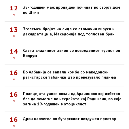
12
38-годишен маж пронајден починат во својот дом
во Штип
ч
13
Зголемен бројот на лица со стомачни вируси и
дехидратација, Македонија под топлотен бран
ч
14
Слета владиниот авион со повредениот турист од
Бодрум
ч
16
Во Албанија се запали комбе со македонски
регистарски таблички што превезувало пилиња
ч
16
Полицијата уапси возач од Арачиново кој избегал
без да помогне во несреќата кај Радишани, во која
ч
загина 19-годишен мотоциклист
16
Дрон навлегол во бугарскиот воздушен простор
ч