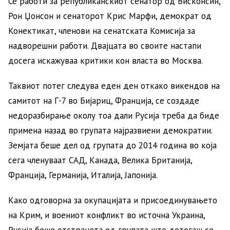
Се работи за републиканскиот сенатор од Висконсин,
Рон Џонсон и сенаторот Крис Марфи, демократ од
Конектикат, членови на сенатската Комисија за
надворешни работи. Двајцата во своите настапи
досега искажуваа критики кон власта во Москва.
Таквиот потег следува еден ден откако викендов на
самитот на Г-7 во Бијариц, Франција, се создаде
недоразбирање околу тоа дали Русија треба да биде
примена назад во групата најразвиени демократии.
Земјата беше дел од групата до 2014 година во која
сега членуваат САД, Канада, Велика Британија,
Франција, Германија, Италија, Јапонија.
Како одговорна за окупацијата и присоединувањето
на Крим, и воениот конфликт во источна Украина,