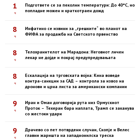
1
Подгответе се за пеколни температури: До 40°C, но
попладне можен и краткотраен дожд
ч
8
Инфатино се извини за „грешките“ во планот на
ФИФА за продажба на Светското првенство
ч
8
Телохранителот на Марадона: Неговиот личен
лекар не дојде и покрај предупредувањата
ч
8
Ескалација на трговската војна: Кина воведе
контра-санкции за САД – контрола за извоз на
ч
дронови и црна листа за американски компании
9
Иран и Оман договорија рута низ Ормускиот
Проток – Техеран бара наплата, Трамп се заканува
ч
со жестоки удари
9
Драчево со пет потврдени случаи, Скопје и Велес
главни жаришта на западнонилска треска
ч