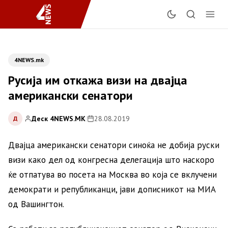
4NEWS.mk
Русија им откажа визи на двајца
американски сенатори
Деск 4NEWS.MK
|
28.08.2019
Д
Двајца американски сенатори синоќа не добија руски
визи како дел од конгресна делегација што наскоро
ќе отпатува во посета на Москва во која се вклучени
демократи и републиканци, јави дописникот на МИА
од Вашингтон.