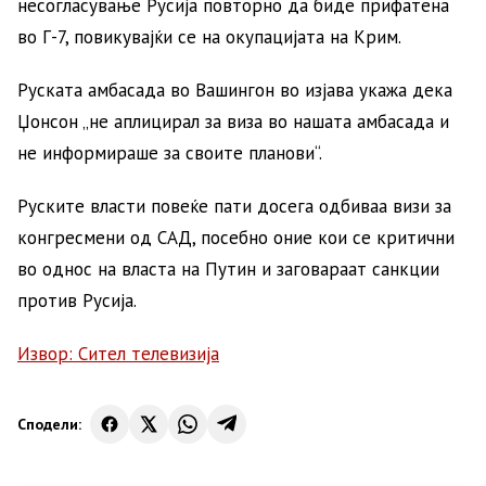
несогласување Русија повторно да биде прифатена
во Г-7, повикувајќи се на окупацијата на Крим.
Руската амбасада во Вашингон во изјава укажа дека
Џонсон „не аплицирал за виза во нашата амбасада и
не информираше за своите планови“.
Руските власти повеќе пати досега одбиваа визи за
конгресмени од САД, посебно оние кои се критични
во однос на власта на Путин и заговараат санкции
против Русија.
Извор: Сител телевизија
Сподели: