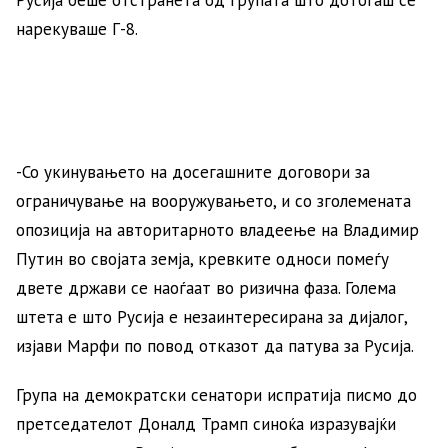
Русија беше отстранета од групата што дотогаш се
нарекуваше Г-8.
-Со укинувањето на досегашните договори за
ограничување на вооружувањето, и со зголемената
опозиција на авторитарното владеење на Владимир
Путин во својата земја, кревките односи помеѓу
двете држави се наоѓаат во ризична фаза. Голема
штета е што Русија е незаинтересирана за дијалог,
изјави Марфи по повод отказот да патува за Русија.
Група на демократски сенатори испратија писмо до
претседателот Доналд Трамп синоќа изразувајќи