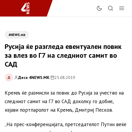
4NEWS.mk
Русија ќе разгледа евентуален повик
за влез во Г7 на следниот самит во
САД
Деск 4NEWS.MK
|
25.08.2019
Д
Кремљ ќе размисли за повик до Русија за учество на
следниот самит на Г7 во САД доколку го добие,
изјави портпаролот на Кремљ, Дмитриј Песков.
„На прес-конференцијата, претседателот Путин веќе