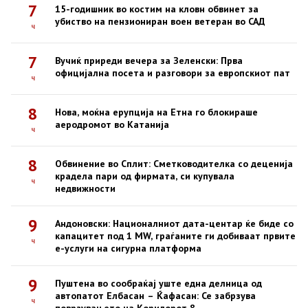
7
15-годишник во костим на кловн обвинет за
убиство на пензиониран воен ветеран во САД
ч
7
Вучиќ приреди вечера за Зеленски: Прва
официјална посета и разговори за европскиот пат
ч
8
Нова, моќна ерупција на Етна го блокираше
аеродромот во Катанија
ч
8
Обвинение во Сплит: Сметководителка со деценија
крадела пари од фирмата, си купувала
ч
недвижности
9
Андоновски: Националниот дата-центар ќе биде со
капацитет под 1 MW, граѓаните ги добиваат првите
ч
е-услуги на сигурна платформа
9
Пуштена во сообраќај уште една делница од
автопатот Елбасан – Ќафасан: Се забрзува
ч