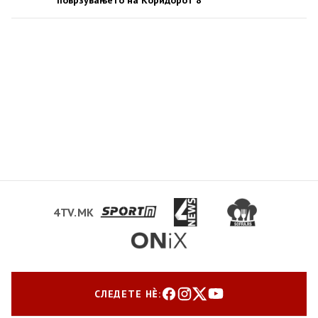
поврзувањето на Коридорот 8
4TV.MK
СЛЕДЕТЕ НЀ: