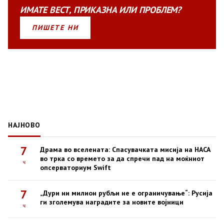
ИМАТЕ
ВЕСТ
,
ПРИКАЗНА
ИЛИ
ПРОБЛЕМ?
ПИШЕТЕ НИ
НАЈНОВО
7
Драма во вселената: Спасувачката мисија на НАСА
во трка со времето за да спречи пад на моќниот
ч
опсерваториум Swift
7
„Дури ни милион рубљи не е ограничување“: Русија
ги зголемува наградите за новите војници
ч