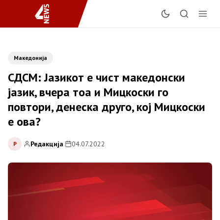
Македонија
СДСМ: Јазикот е чист македонски
јазик, вчера тоа и Мицкоски го
повтори, денеска друго, кој Мицкоски
е ова­?
Редакција
|
04.07.2022
Р