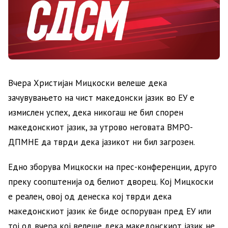
Вчера Христијан Мицкоски велеше дека
зачувувањето на чист македонски јазик во ЕУ е
измислен успех, дека никогаш не бил спорен
македонскиот јазик, за утрово неговата ВМРО-
ДПМНЕ да тврди дека јазикот ни бил загрозен.
Едно зборува Мицкоски на прес-конференции, друго
преку соопштенија од белиот дворец. Кој Мицкоски
е реален, овој од денеска кој тврди дека
македонскиот јазик ќе биде оспоруван пред ЕУ или
тој од вчера кој велеше дека македонскиот јазик не