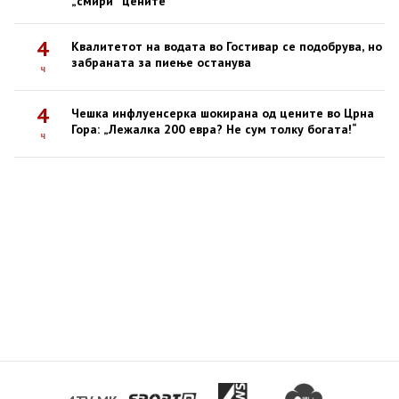
„смири“ цените
4
Квалитетот на водата во Гостивар се подобрува, но
забраната за пиење останува
ч
4
Чешка инфлуенсерка шокирана од цените во Црна
Гора: „Лежалка 200 евра? Не сум толку богата!“
ч