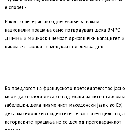
е спорен?
Ваквото несериозно однесување за важни
национални прашања само потврдуваат дека ВМРО-
ДПМНЕ и Мицкоски немаат државнички капацитет и
нивните ставови се менуваат од ден за ден.
Во предлогот на француското претседателство јасно
може да се види дека се содржани нашите ставови и
забелешки, дека имаме чист македонски јазик во ЕУ,
дека македонскиот идентитет е заштитен целосно, а
историските прашања не се дел од преговарачкиот