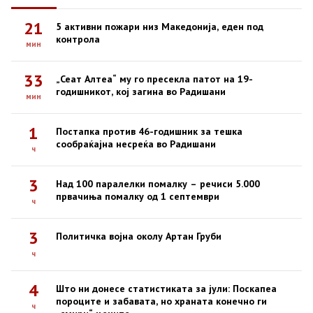
21
5 активни пожари низ Македонија, еден под
контрола
мин
33
„Сеат Алтеа“ му го пресекла патот на 19-
годишникот, кој загина во Радишани
мин
1
Постапка против 46-годишник за тешка
сообраќајна несреќа во Радишани
ч
3
Над 100 паралелки помалку – речиси 5.000
првачиња помалку од 1 септември
ч
3
Политичка војна околу Артан Груби
ч
4
Што ни донесе статистиката за јули: Поскапеа
пороците и забавата, но храната конечно ги
ч