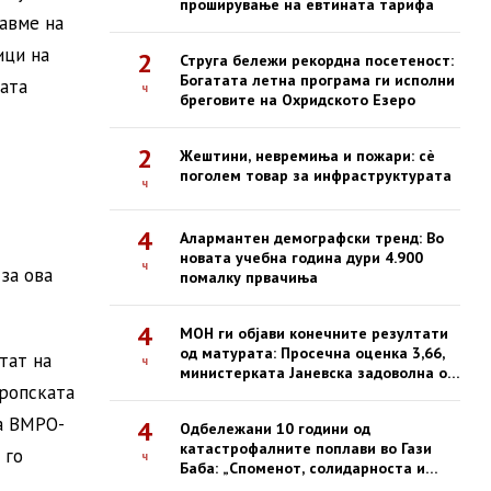
проширување на евтината тарифа
давме на
ици на
2
Струга бележи рекордна посетеност:
Богатата летна програма ги исполни
ата
ч
бреговите на Охридското Езеро
2
Жештини, невремиња и пожари: сè
поголем товар за инфраструктурата
ч
4
Алармантен демографски тренд: Во
новата учебна година дури 4.900
ч
за ова
помалку првачиња
4
МОН ги објави конечните резултати
од матурата: Просечна оценка 3,66,
тат на
ч
министерката Јаневска задоволна од
вропската
успехот
на ВМРО-
4
Одбележани 10 години од
катастрофалните поплави во Гази
 го
ч
Баба: „Споменот, солидарноста и
одговорноста се наша трајна