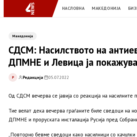
НАСЛОВНА
МАКЕДОНИЈА
БИЗ
Македонија
СДСМ: Насилството на антие
ДПМНЕ и Левица ја покажува
Редакција
|
05.07.2022
Р
Од СДСМ вечерва се јавија со реакција на насилните 
Тие велат дека вечерва граѓаните биле сведоци на н
ДПМНЕ и проруската инсталација Русија пред Собран
„Повторно бевме сведоци како насилници со качулки г