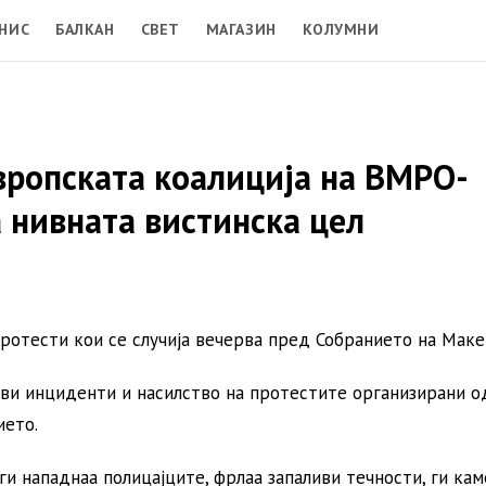
НИС
БАЛКАН
СВЕТ
МАГАЗИН
КОЛУМНИ
вропската коалиција на ВМРО-
 нивната вистинска цел
протести кои се случија вечерва пред Собранието на Маке
ови инциденти и насилство на протестите организирани 
ието.
и нападнаа полицајците, фрлаа запаливи течности, ги кам