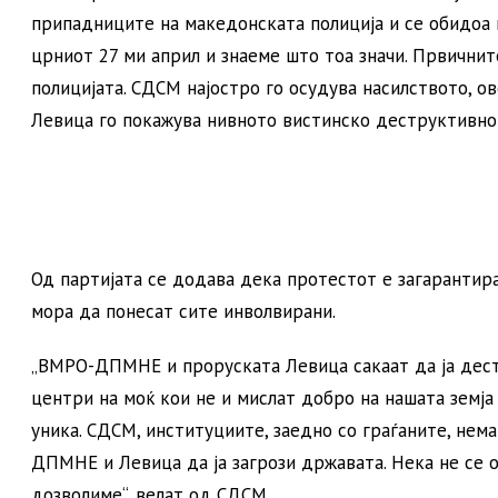
припадниците на македонската полиција и се обидоа 
црниот 27 ми април и знаеме што тоа значи. Првични
полицијата. СДСМ најостро го осудува насилството, 
Левица го покажува нивното вистинско деструктивно 
Од партијата се додава дека протестот е загарантир
мора да понесат сите инволвирани.
„ВМРО-ДПМНЕ и проруската Левица сакаат да ја деста
центри на моќ кои не и мислат добро на нашата земја
уника. СДСМ, институциите, заедно со граѓаните, не
ДПМНЕ и Левица да ја загрози државата. Нека не се о
дозволиме“, велат од СДСМ.