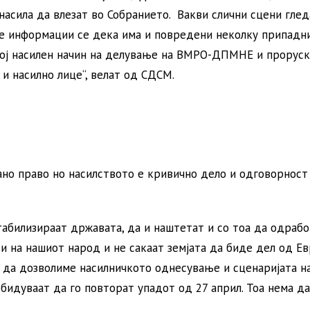
насила да влезат во Собранието. Вакви слични сцени гле
те информации се дека има и повредени неколку припадн
овој насилен начин на делување на ВМРО-ДПМНЕ и проруск
и насилно лице“, велат од СДСМ.
ано право но насилството е кривично дело и одговорност 
билизираат државата, да и наштетат и со тоа да одрабо
 и на нашиот народ и не сакаат земјата да биде дел од Е
ма да дозволиме насилничкото однесување и сценаријата 
бидуваат да го повторат упадот од 27 април. Тоа нема да