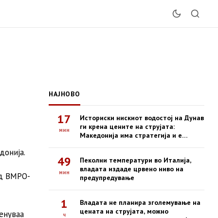
НАЈНОВО
17
Историски нискиот водостој на Дунав
ги крена цените на струјата:
мин
Македонија има стратегија и е
безбедна
донија.
49
Пеколни температури во Италија,
владата издаде црвено ниво на
мин
од ВМРО-
предупредување
1
Владата не планира зголемување на
цената на струјата, можно
енуваа
ч