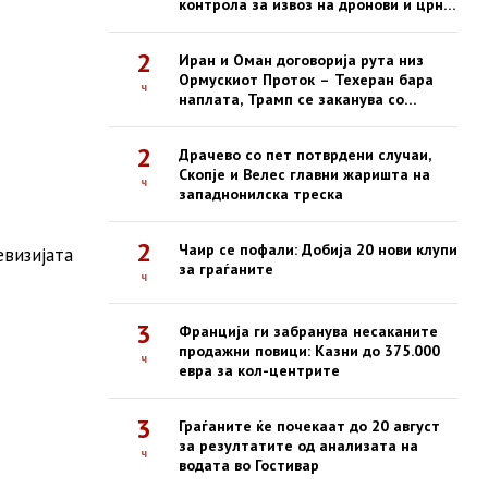
контрола за извоз на дронови и црна
листа за американски компании
2
Иран и Оман договорија рута низ
Ормускиот Проток – Техеран бара
ч
наплата, Трамп се заканува со
жестоки удари
2
Драчево со пет потврдени случаи,
Скопје и Велес главни жаришта на
ч
западнонилска треска
2
Чаир се пофали: Добија 20 нови клупи
евизијата
за граѓаните
ч
3
Франција ги забранува несаканите
продажни повици: Казни до 375.000
ч
евра за кол-центрите
3
Граѓаните ќе почекаат до 20 август
за резултатите од анализата на
ч
водата во Гостивар