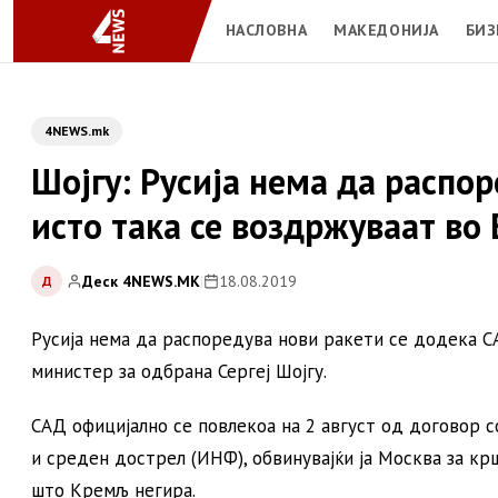
НАСЛОВНА
МАКЕДОНИЈА
БИЗ
4NEWS.mk
Шојгу: Русија нема да распо
исто така се воздржуваат во 
Деск 4NEWS.MK
|
18.08.2019
Д
Русија нема да распоредува нови ракети се додека СА
министер за одбрана Сергеј Шојгу.
САД официјално се повлекоа на 2 август од договор с
и среден дострел (ИНФ), обвинувајќи ја Москва за к
што Кремљ негира.