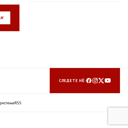
НИ
СЛЕДЕТЕ НЀ:
ористење
RSS