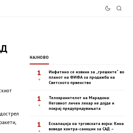
АД
НАЈНОВО
1
Инфатино се извини за „грешките“ во
планот на ФИФА за продажба на
ч
Светското првенство
скиот
1
Телохранителот на Марадона:
Неговиот личен лекар не дојде и
ч
покрај предупредувањата
 дострел
ракети,
1
Ескалација на трговската војна: Кина
воведе контра-санкции за САД –
ч