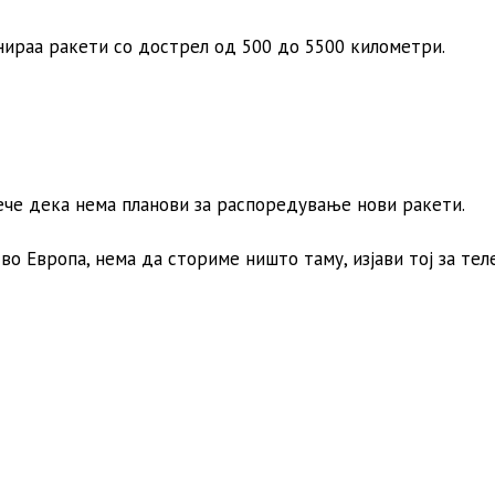
нираа ракети со дострел од 500 до 5500 километри.
рече дека нема планови за распоредување нови ракети.
о Европа, нема да сториме ништо таму, изјави тој за тел