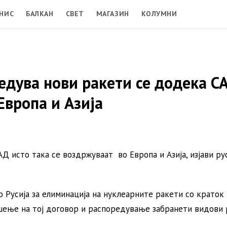
НИС
БАЛКАН
СВЕТ
МАГАЗИН
КОЛУМНИ
редува нови ракети се додека С
Европа и Азија
Д исто така се воздржуваат во Европа и Азија, изјави ру
о Русија за елиминација на нуклеарните ракети со краток
ршење на тој договор и распоредување забранети видови 