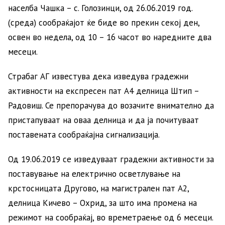
населба Чашка – с. Голозинци, од 26.06.2019 год.
(среда) сообраќајот ќе биде во прекин секој ден,
освен во недела, од 10 – 16 часот во наредните два
месеци.
Страбаг АГ известува дека изведува градежни
активности на експресен пат А4 делница Штип –
Радовиш. Се препорачува до возачите внимателно да
пристапуваат на оваа делница и да ја почитуваат
поставената сообраќајна сигнализација.
Од 19.06.2019 се изведуваат градежни активности за
поставување на електрично осветлување на
крстосницата Другово, на магистрален пат А2,
делница Кичево – Охрид, за што има промена на
режимот на сообраќај, во времетраење од 6 месеци.