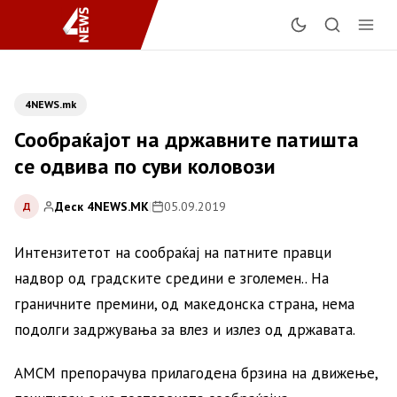
4NEWS.mk
Сообраќајот на државните патишта
се одвива по суви коловози
Деск 4NEWS.MK
|
05.09.2019
Д
Интензитетот на сообраќај на патните правци
надвор од градските средини е зголемен.. На
граничните премини, од македонска страна, нема
подолги задржувања за влез и излез од државата.
АМСМ препорачува прилагодена брзина на движење,