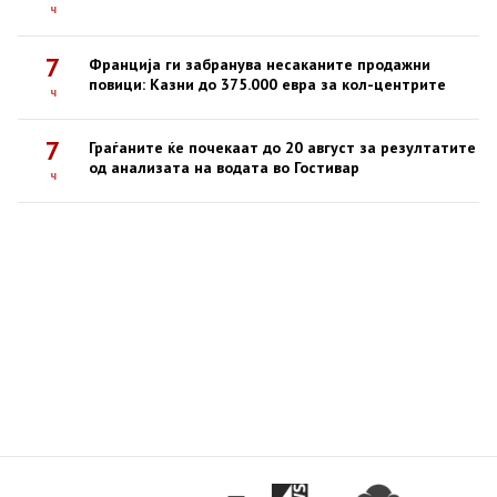
ч
7
Франција ги забранува несаканите продажни
повици: Казни до 375.000 евра за кол-центрите
ч
7
Граѓаните ќе почекаат до 20 август за резултатите
од анализата на водата во Гостивар
ч