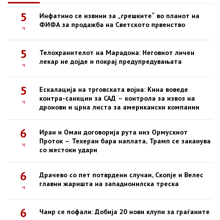
5
Инфатино се извини за „грешките“ во планот на
ФИФА за продажба на Светското првенство
ч
5
Телохранителот на Марадона: Неговиот личен
лекар не дојде и покрај предупредувањата
ч
5
Ескалација на трговската војна: Кина воведе
контра-санкции за САД – контрола за извоз на
ч
дронови и црна листа за американски компании
6
Иран и Оман договорија рута низ Ормускиот
Проток – Техеран бара наплата, Трамп се заканува
ч
со жестоки удари
6
Драчево со пет потврдени случаи, Скопје и Велес
главни жаришта на западнонилска треска
ч
6
Чаир се пофали: Добија 20 нови клупи за граѓаните