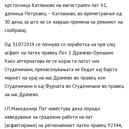
крстосница Катланово на магистрален пат А1,
делница Петровец – Катланово, во времетраење од
30 дена, за што ќе се изврши промена на режимот на
сообраќај.
Oд 31.07.2019 се почнува со изработка на прв слој
асфалт на патен правец Лот 2 Драчево-Орешани.
Како алтернатива ќе се користи патот низ
Студеничани, пренасочувањата ќе бидат кај Бајота
маркет на крај на нас.Драчево во правец кон
Студеничани и кај Фурната во Студеничани во правец
на нас.Драчево.
Ј.П.Македонија Пат известува дека поради
изведување на градежни работи на пат
(асфалтирање) на регионалниот патен правец Р2344,