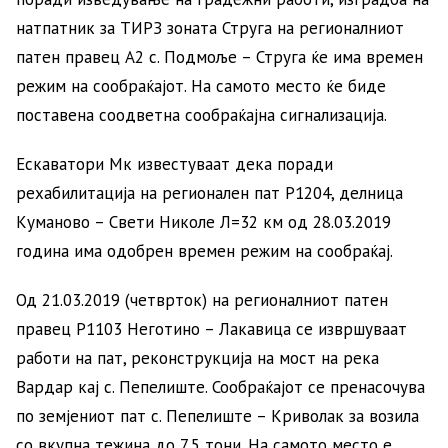
натпатник за ТИРЗ зоната Струга на регионалниот
патен правец А2 с. Подмоље – Струга ќе има времен
режим на сообраќајот. На самото место ќе биде
поставена соодветна сообраќајна сигнализација.
Ескаватори Мк известуваат дека поради
рехабилитација на регионален пат Р1204, делница
Куманово – Свети Николе Л=32 км од 28.03.2019
година има одобрен времен режим на сообраќај.
Од 21.03.2019 (четврток) на регионалниот патен
правец Р1103 Неготино – Лакавица се извршуваат
работи на пат, реконструкција на мост на река
Вардар кај с. Пепелиште. Сообраќајот се пренасочува
по земјениот пат с. Пепелиште – Криволак за возила
со вкупна тежина до 7,5 тони. На самото место e