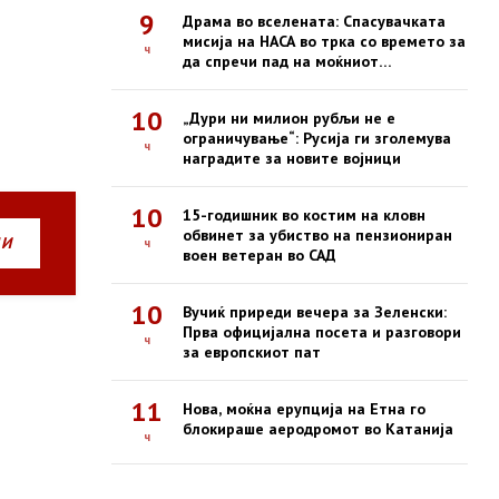
9
Драма во вселената: Спасувачката
мисија на НАСА во трка со времето за
ч
да спречи пад на моќниот
опсерваториум Swift
10
„Дури ни милион рубљи не е
ограничување“: Русија ги зголемува
ч
наградите за новите војници
10
15-годишник во костим на кловн
обвинет за убиство на пензиониран
НИ
ч
воен ветеран во САД
10
Вучиќ приреди вечера за Зеленски:
Прва официјална посета и разговори
ч
за европскиот пат
11
Нова, моќна ерупција на Етна го
блокираше аеродромот во Катанија
ч