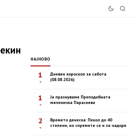
рекин
НАЈНОВО
1
Дневен хороскоп за сабота
(08.08.2026)
ч
1
Ја празнуваме Преподобната
маченичка Параскева
ч
2
Времето денеска: Пекол до 40
степени, но спремете се и за чадори
ч