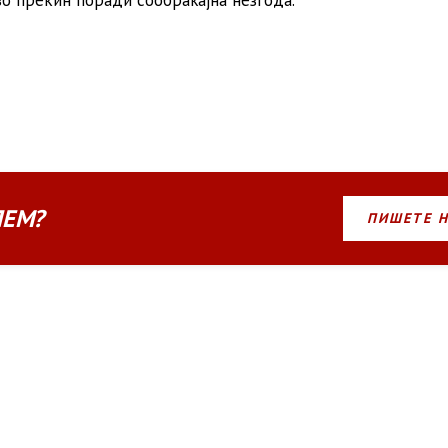
во прекин поради сообраќајна незгода.
ЛЕМ?
ПИШЕТЕ 