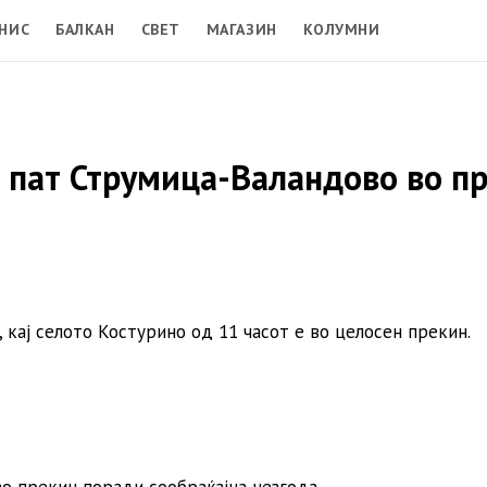
НИС
БАЛКАН
СВЕТ
МАГАЗИН
КОЛУМНИ
т пат Струмица-Валандово во п
 кај селото Костурино од 11 часот е во целосен прекин.