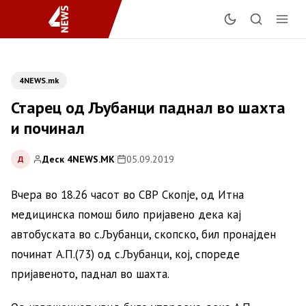
4NEWS.mk
Старец од Љубанци паднал во шахта
и починал
Деск 4NEWS.MK
|
05.09.2019
Д
Вчера во 18.26 часот во СВР Скопје, од Итна
медицинска помош било пријавено дека кај
автобуската во с.Љубанци, скопско, бил пронајден
починат А.П.(73) од с.Љубанци, кој, спореде
пријавеното, паднал во шахта.