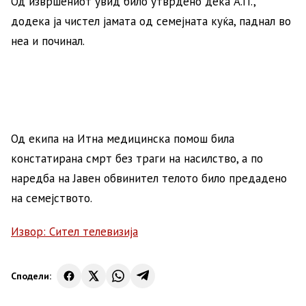
Од извршениот увид било утврдено дека А.П.,
додека ја чистел јамата од семејната куќа, паднал во
неа и починал.
Од екипа на Итна медицинска помош била
констатирана смрт без траги на насилство, а по
наредба на Јавен обвинител телото било предадено
на семејството.
Извор: Сител телевизија
Сподели: