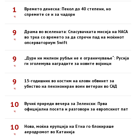
1
Времето денеска: Пекол до 40 степени, но
спремете се и за чадори
ч
9
Драма во вселената: Спасувачката мисија на НАСА
во трка со времето за да спречи пад на моќниот
ч
опсерваториум Swift
9
„Дури ни милион рубљи не е ограничување“: Русија
ги зголемува наградите за новите војници
ч
9
15-годишник во костим на кловн обвинет за
убиство на пензиониран воен ветеран во САД
ч
10
Вучиќ приреди вечера за Зеленски: Прва
официјална посета и разговори за европскиот пат
ч
10
Нова, моќна ерупција на Етна го блокираше
аеродромот во Катанија
ч