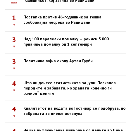
годишникот, кој загина во Радишани
мин
1
Постапка против 46-годишник за тешка
сообраќајна несреќа во Радишани
ч
3
Над 100 паралелки помалку – речиси 5.000
првачиња помалку од 1 септември
ч
3
Политичка војна околу Артан Груби
ч
4
Што ни донесе статистиката за јули: Поскапеа
пороците и забавата, но храната конечно ги
ч
„смири“ цените
4
Квалитетот на водата во Гостивар се подобрува, но
забраната за пиење останува
ч
4
Чешка инфлуенсерка шокирана од цените во Црна