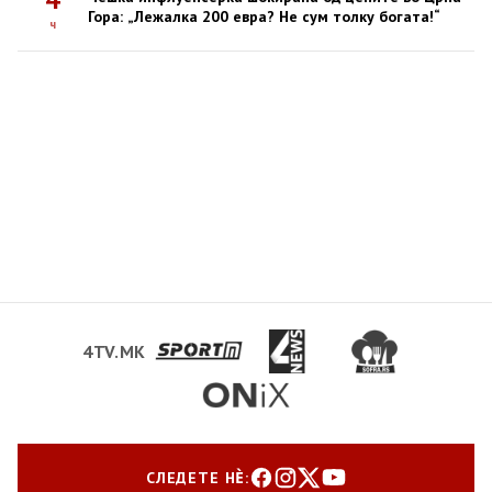
Гора: „Лежалка 200 евра? Не сум толку богата!“
ч
4TV.MK
СЛЕДЕТЕ НЀ: