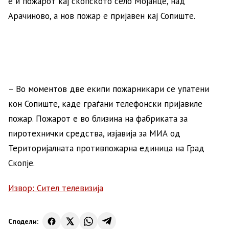
е и пожарот кај скопското село Мојанце, над
Арачиново, а нов пожар е пријавен кај Сопиште.
– Во моментов две екипи пожарникари се упатени
кон Сопиште, каде граѓани телефонски пријавиле
пожар. Пожарот е во близина на фабриката за
пиротехнички средства, изјавија за МИА од
Територијалната противпожарна единица на Град
Скопје.
Извор: Сител телевизија
Сподели: