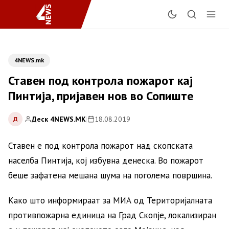
4NEWS.mk
Ставен под контрола пожарот кај
Пинтија, пријавен нов во Сопиште
Деск 4NEWS.MK
|
18.08.2019
Д
Ставен е под контрола пожарот над скопската
населба Пинтија, кој избувна денеска. Во пожарот
беше зафатена мешана шума на поголема површина.
Како што информираат за МИА од Територијалната
противпожарна единица на Град Скопје, локализиран