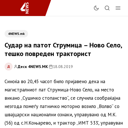
4NEWS.mk
Судар на патот Струмица – Ново Село,
тешко повреден тракторист
Деск 4NEWS.MK
|
18.08.2019
Д
Синоќа во 20,45 часот било пријавено дека на
магистралниот пат Струмица-Ново Село, на место
викано „Сушичко стопанство“, се случила сообраќајна
незгода помеѓу патничко моторно возило „Волво“ со
швајцарски национални ознаки, управувано од М.К.
(56) од с.Н.Коњарево, и трактор „ИМТ 533’, управуван