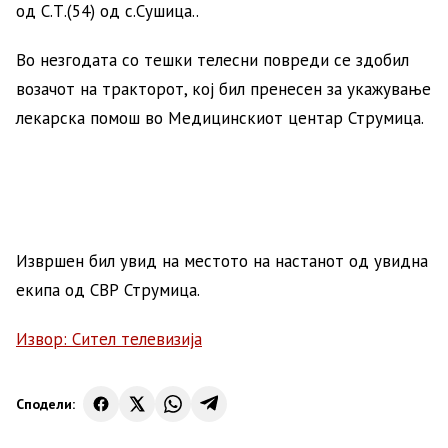
од С.Т.(54) од с.Сушица..
Во незгодата со тешки телесни повреди се здобил
возачот на тракторот, кој бил пренесен за укажување
лекарска помош во Медицинскиот центар Струмица.
Извршен бил увид на местото на настанот од увидна
екипа од СВР Струмица.
Извор: Сител телевизија
Сподели: