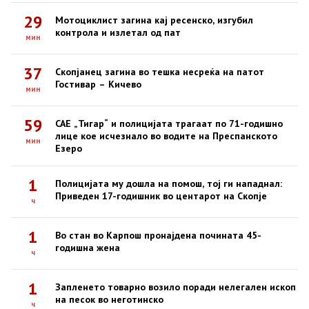
29
Мотоциклист загина кај ресенско, изгубил
контрола и излетал од пат
мин
37
Скопјанец загина во тешка несреќа на патот
Гостивар – Кичево
мин
59
САЕ „Тигар“ и полицијата трагаат по 71-годишно
лице кое исчезнало во водите на Преспанското
мин
Езеро
1
Полицијата му дошла на помош, тој ги нападнал:
Приведен 17-годишник во центарот на Скопје
ч
1
Во стан во Карпош пронајдена почината 45-
годишна жена
ч
1
Запленето товарно возило поради нелегален ископ
на песок во неготинско
ч