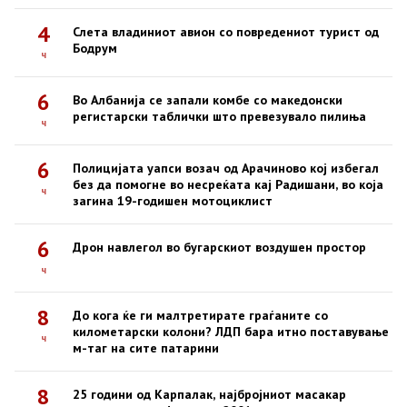
4
Слета владиниот авион со повредениот турист од
Бодрум
ч
6
Во Албанија се запали комбе со македонски
регистарски таблички што превезувало пилиња
ч
6
Полицијата уапси возач од Арачиново кој избегал
без да помогне во несреќата кај Радишани, во која
ч
загина 19-годишен мотоциклист
6
Дрон навлегол во бугарскиот воздушен простор
ч
8
До кога ќе ги малтретирате граѓаните со
километарски колони? ЛДП бара итно поставување
ч
м-таг на сите патарини
8
25 години од Карпалак, најбројниот масакар