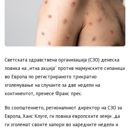
Светската здравствена организација (СЗО) денеска
повика на „итна акција“ против мајмунските сипаници
во Европа по регистрираното трикратно
зголемување на случаите за две недели на
континентот, пренесе Франс прес.
Во соопштението, регионалниот директор на СЗО за
Европа, Ханс Клуге, ги повика европските земји „да
ги зголемат своите напори во наредните недели и