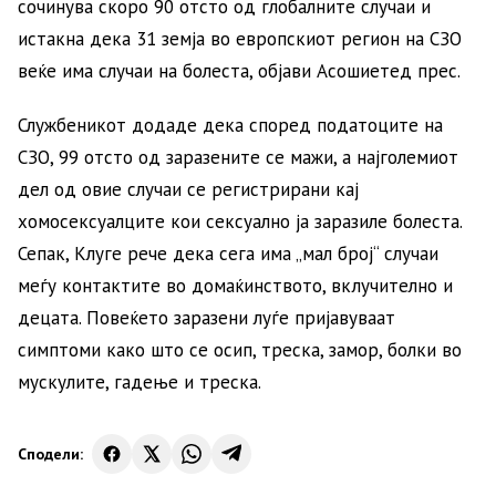
сочинува скоро 90 отсто од глобалните случаи и
истакна дека 31 земја во европскиот регион на СЗО
веќе има случаи на болеста, објави Асошиетед прес.
Службеникот додаде дека според податоците на
СЗО, 99 отсто од заразените се мажи, а најголемиот
дел од овие случаи се регистрирани кај
хомосексуалците кои сексуално ја заразиле болеста.
Сепак, Клуге рече дека сега има „мал број“ случаи
меѓу контактите во домаќинството, вклучително и
децата. Повеќето заразени луѓе пријавуваат
симптоми како што се осип, треска, замор, болки во
мускулите, гадење и треска.
Сподели: