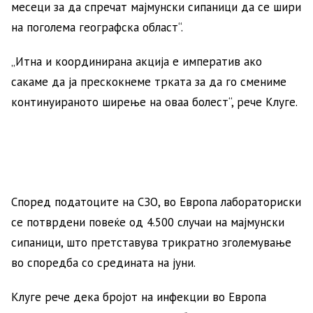
месеци за да спречат мајмунски сипаници да се шири
на поголема географска област“.
„Итна и координирана акција е императив ако
сакаме да ја прескокнеме трката за да го смениме
континуираното ширење на оваа болест“, рече Клуге.
Според податоците на СЗО, во Европа лабораториски
се потврдени повеќе од 4.500 случаи на мајмунски
сипаници, што претставува трикратно зголемување
во споредба со средината на јуни.
Клуге рече дека бројот на инфекции во Европа