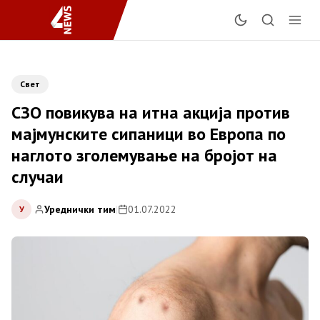
Свет
СЗО повикува на итна акција против
мајмунските сипаници во Европа по
наглото зголемување на бројот на
случаи
Уреднички тим
|
01.07.2022
У