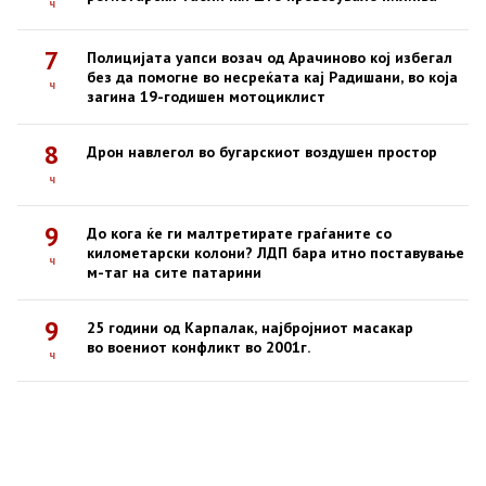
ч
7
Полицијата уапси возач од Арачиново кој избегал
без да помогне во несреќата кај Радишани, во која
ч
загина 19-годишен мотоциклист
8
Дрон навлегол во бугарскиот воздушен простор
ч
9
До кога ќе ги малтретирате граѓаните со
километарски колони? ЛДП бара итно поставување
ч
м-таг на сите патарини
9
25 години од Карпалак, најбројниот масакар
во воениот конфликт во 2001г.
ч