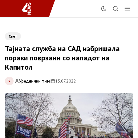
Свет
Тајната служба на САД избришала
пораки поврзани со нападот на
Капитол
Уреднички тим
|
15.07.2022
У