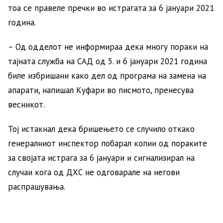
тоа се правеле пречки во истрагата за 6 јануари 2021
година.
– Од одделот не информираа дека многу пораки на
тајната служба на САД од 5. и 6 јануари 2021 година
биле избришани како дел од програма на замена на
апарати, напишал Куфари во писмото, пренесува
весникот.
Тој истакнал дека бришењето се случило откако
генералниот инспектор побарал копии од пораките
за својата
истрага за 6 јануари и сигнализирал на
случаи кога од ДХС не одговарале на негови
распрашувања.