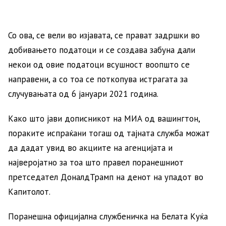
Со ова, се вели во изјавата, се прават задршки во
добивањето податоци и се создава забуна дали
некои од овие податоци всушност воопшто се
направени, а со тоа се поткопува истрагата за
случувањата од 6 јануари 2021 година.
Како што јави дописникот на МИА од вашингтон,
пораките испраќани тогаш од тајната служба можат
да дадат увид во акциите на агенцијата и
најверојатно за тоа што правел поранешниот
претседател ДоналдТрамп на денот на упадот во
Капитолот.
Поранешна официјална службеничка на Белата Куќа