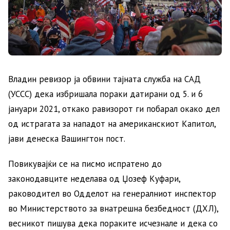
Владин ревизор ја обвини тајната служба на САД
(УССС) дека избришала пораки датирани од 5. и 6
јануари 2021, откако равизорот ги побарал окако дел
од истрагата за нападот на американскиот Капитол,
јави денеска Вашингтон пост.
Повикувајќи се на писмо испратено до
законодавците неделава од Џозеф Куфари,
раководител во Одделот на генералниот инспектор
во Министерството за внатрешна безбедност (ДХЛ),
весникот пишува дека пораките исчезнале и дека со