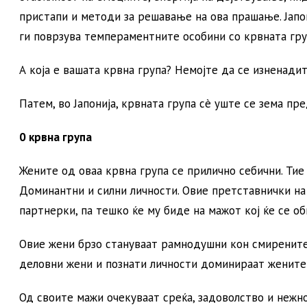
пристапи и методи за решавање на ова прашање. Јапон
ги поврзува темпераментните особини со крвната гру
А која е вашата крвна група? Немојте да се изненадит
Патем, во Јапонија, крвната група сè уште се зема п
0 крвна група
Жените од оваа крвна група се прилично себични. Тие
Доминантни и силни личности. Овие претставнички на
партнерки, па тешко ќе му биде на мажот кој ќе се об
Овие жени брзо стануваат рамнодушни кон смирените 
деловни жени и познати личности доминираат жените 
Од своите мажи очекуваат среќа, задоволство и нежно