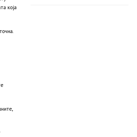
та која
точна.
те
шните,
т