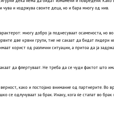
 сигурни дека нема да бидат измамени и повредени. Како 
ги чува и издржува своите деца, но и бара многу од нив.
арактерот: многу добро ја поднесуваат осаменоста, но во
 првите две крвни групи, тие не сакаат да бидат лидери и
имаат корист од различни ситуации, а притоа да ја задрж
Сакаат да флертуваат. Не треба да се чуди фактот што им
 верност, како и постојано внимание од партнерите. Во в
ко се одлучуваат за брак. Инаку, кога ќе стапат во брак 