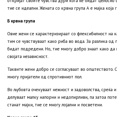
откријат своите чувства дури кога ќе бидат целосно
тие се идеални. Жената со крвна група А е мајка која 
Б крвна група
Овие жени се карактеризираат со флексибилност на к
тим се чувствуваат како риба во вода. За разлика од
бидат подредени. Но, тие многу добро знаат како да 
својата независност.
Таквите жени добро се согласуваат во општеството. 
многу пријатели од спротивниот пол.
Во љубовта очекуваат нежност и задоволства, среќа и
делуваат малку напорни и недопирливи, па затоа потеш
станат мајки, тие се многу лојални и посветени.