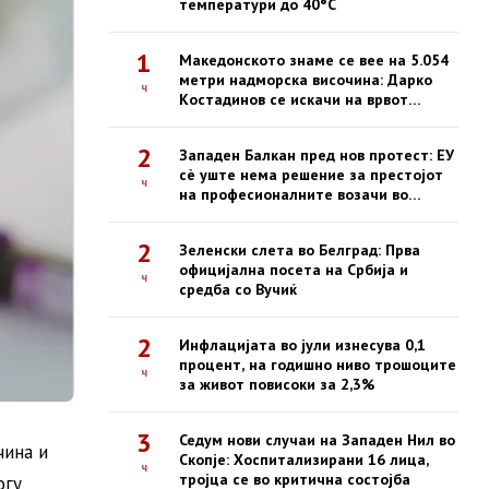
температури до 40°C
1
Македонското знаме се вее на 5.054
метри надморска височина: Дарко
ч
Костадинов се искачи на врвот
Казбек
2
Западен Балкан пред нов протест: ЕУ
сè уште нема решение за престојот
ч
на професионалните возачи во
Шенген-зоната
2
Зеленски слета во Белград: Прва
официјална посета на Србија и
ч
средба со Вучиќ
2
Инфлацијата во јули изнесува 0,1
процент, на годишно ниво трошоците
ч
за живот повисоки за 2,3%
3
Седум нови случаи на Западен Нил во
чина и
Скопје: Хоспитализирани 16 лица,
ч
тројца се во критична состојба
огу