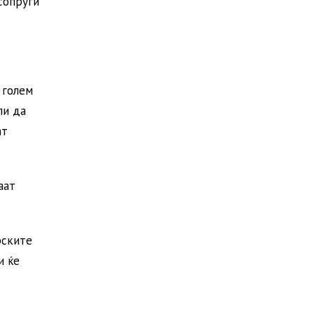
сопруги
 голем
ли да
ат
аат
рските
и ќе