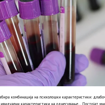
азбира комбинација на психолошки карактеристики: длабо
ндивидуални карактеристики на однесување… Постојат мн