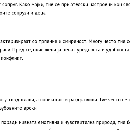
 сопруг. Како мајки, тие се пријателски настроени кон св
оите сопрузи и деца.
рактеризираат со трпение и смиреност. Многу често тие с
ани. Пред се, овие жени ја ценат уредноста и удобноста.
 конфликт.
ногу тврдоглави, а понекогаш и раздразливи. Тие често се 
љубовните врски.
, поради нивната емотивна и чувствителна природа, тие ќ