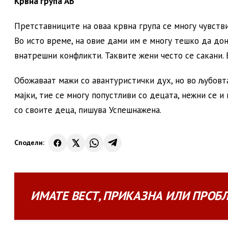
Крвна група АБ
Претставниците на оваа крвна група се многу чувстви
Во исто време, на овие дами им е многу тешко да до
внатрешни конфликти. Таквите жени често се сакани. 
Обожаваат мажи со авантуристички дух, но во љубовт
мајки, тие се многу попустливи со децата, нежни се и
со своите деца, пишува Успешнажена.
Сподели:
ИМАТЕ
ВЕСТ
,
ПРИКАЗНА
ИЛИ
ПРОБ