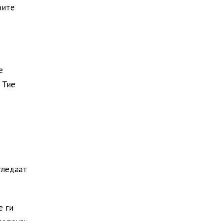
оите
е
 Тие
гледаат
е ги