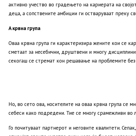
активно учество во градењето на кариерата на својот
деца, а сопствените амбиции ги остваруваат преку св
A крвна група
Оваа крвна група ги карактеризира жените кои се ка
сметаат за несебични, друштвени и многу дисциплинир
секогаш се стремат кон решавање на проблемите без
Но, во сето ова, носителите на оваа крвна група се м
себеси како подредени. Тие се многу срамежливи во 
Го почитуваат партнерот и неговите квалитети. Сепак