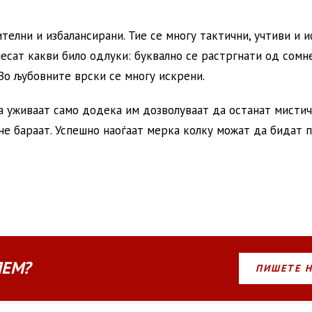
телни и избалансирани. Тие се многу тактични, учтиви и и
несат какви било одлуки: буквално се растргнати од сомн
Во љубовните врски се многу искрени.
а уживаат само додека им дозволуваат да останат мистич
 не бараат. Успешно наоѓаат мерка колку можат да бидат 
ЛЕМ?
ПИШЕТЕ 