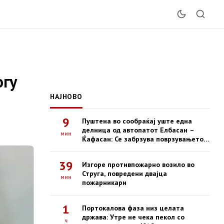
огу
НАЈНОВО
9
Пуштена во сообраќај уште една
делница од автопатот Елбасан –
мин
Ќафасан: Се забрзува поврзувањето
на Коридорот 8
39
Изгоре противпожарно возило во
Струга, повредени двајца
мин
пожарникари
1
Портокалова фаза низ целата
држава: Утре не чека пекол со
ч