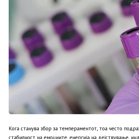
Кога станува збор за темпераментот, тоа често подр
стабилност на емоциите, енергија на дејствување, и