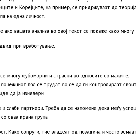
ците и Корејците, на пример, се придржуваат до теорија
па на една личност.
е ако вашата анализа во овој текст се покаже како многу 
редвид при вработување.
 се многу љубоморни и страсни во односите со мажите.
 понежниот пол се трудат во се да ги контролираат свои
иде да ја изневери.
и слаби партнери. Треба да се напомене дека меѓу успе
со оваа крвна група.
ст. Како сопруги, тие владеат од позадина и често земаа