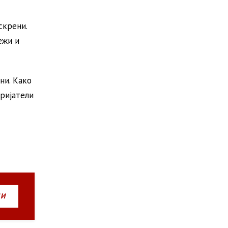
скрени.
ежи и
ни. Како
пријатели
НИ