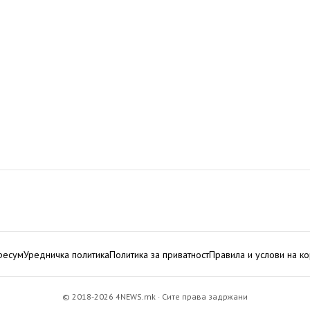
ресум
Уредничка политика
Политика за приватност
Правила и услови на к
© 2018-2026 4NEWS.mk · Сите права задржани