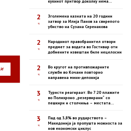
куќниот притвор доколку нема
обвинение до 22 август
2
Зголемена казната на 20 години
затвор за Илија Панов за свирепото
ч
убиство на Сузана Серенакова
2
Народниот правобранител отвори
предмет за водата во Гостивар оти
ч
добиените извештаи биле нецелосни
2
Во кругот на противпожарните
НИ
служби во Кочани повторно
ч
направена мини-депонија
3
Туристи реагираат: Во 7:20 плажите
во Полихроно „резервирани“ со
ч
пешкири и столчиња – местата
зафатени, луѓето ги нема
3
Пад од 3,8% во рударството –
Македонија ја пропушта можноста за
ч
нов економски циклус