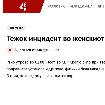
НАСЛОВНА
МАКЕДОНИЈА
БИЗ
4NEWS.mk
Тежок инцидент во женскиот 
Деск 4NEWS.MK
|
03.09.2019
Д
Рано утрово во 02.08 часот во СВР Скопје било пријав
поправната установа Идризово, физички била нападната
Охрид, која издржувала казна затвор..