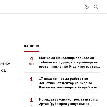
НАЈНОВО
4
Момче од Македонија паднало од
тобоган во Бодрум, со скршеница на
знено-
мин
вратен пршлен ќе биде итно вратено
) од
со владиниот авион
1
17 лица почнаа да работат во
логистичкиот центар на Лидл во
ч
Куманово, компанијата ќе вработува
и во наредниот период
1
Истекува законскиот рок за истрага,
Артан Груби пред укинување на
ч