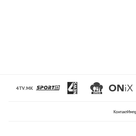
4TV.MK
Контакт
Имп