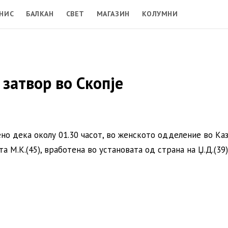
НИС
БАЛКАН
СВЕТ
МАГАЗИН
КОЛУМНИ
затвор во Скопје
ено дека околу 01.30 часот, во женското одделение во Ка
 М.К.(45), вработена во установата од страна на Џ.Д.(39