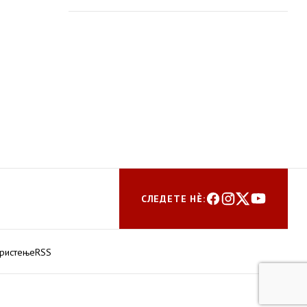
СЛЕДЕТЕ НЀ:
ористење
RSS