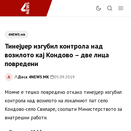
4NEWS.mk
Тинејџер изгубил контрола над
возилото кај Кондово – две лица
повредени
Деск 4NEWS.MK
|
05.09.2019
Д
Момче е тешко повредено откако тинејџер изгубил
контрола над возилото на локалниот пат село
Кондово-село Свиларе, соопшти Министерството за
внатрешни работи.