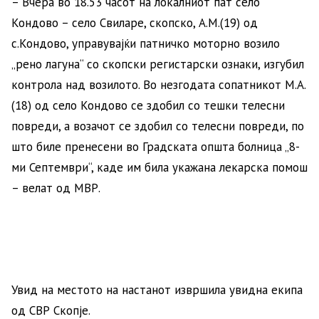
– Вчера во 18.53 часот на локалниот пат село
Кондово – село Свиларе, скопско, А.М.(19) од
с.Кондово, управувајќи патничко моторно возило
„рено лагуна“ со скопски регистарски ознаки, изгубил
контрола над возилото. Во незгодата сопатникот М.А.
(18) од село Кондово се здобил со тешки телесни
повреди, а возачот се здобил со телесни повреди, по
што биле пренесени во Градската општа болница „8-
ми Септември“, каде им била укажана лекарска помош
– велат од МВР.
Увид на местото на настанот извршила увидна екипа
од СВР Скопје.