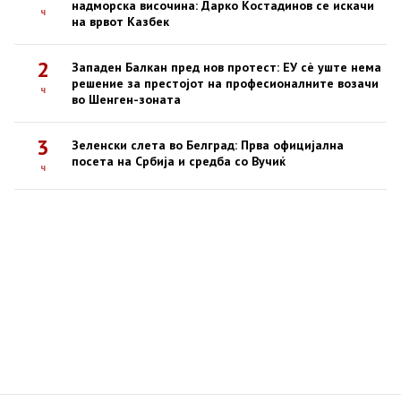
надморска височина: Дарко Костадинов се искачи
ч
на врвот Казбек
2
Западен Балкан пред нов протест: ЕУ сè уште нема
решение за престојот на професионалните возачи
ч
во Шенген-зоната
3
Зеленски слета во Белград: Прва официјална
посета на Србија и средба со Вучиќ
ч