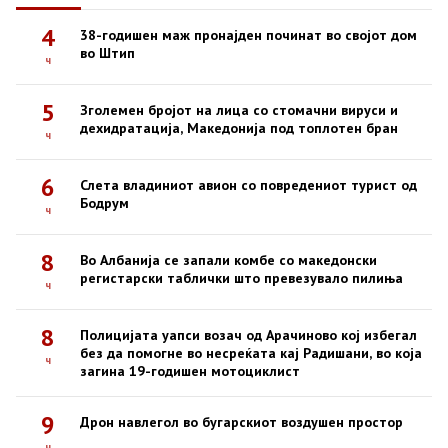
4
38-годишен маж пронајден починат во својот дом
во Штип
ч
5
Зголемен бројот на лица со стомачни вируси и
дехидратација, Македонија под топлотен бран
ч
6
Слета владиниот авион со повредениот турист од
Бодрум
ч
8
Во Албанија се запали комбе со македонски
регистарски таблички што превезувало пилиња
ч
8
Полицијата уапси возач од Арачиново кој избегал
без да помогне во несреќата кај Радишани, во која
ч
загина 19-годишен мотоциклист
9
Дрон навлегол во бугарскиот воздушен простор
ч