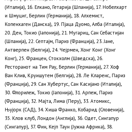
(Италија), 16. Елкано, Гетарија (Шпанија), 17. Нобелхарт
и Шмуциг, Берлин (Германија), 18. Алхемист,
Копенхаген (Данска), 19. Пјаца Дуомо, Алба (Италија),
20. Ден, Токио (Јапонија), 21. Мугариц, Сан Себастијан
(Шпанија), 22. Септајм, Париз (Франција), 23. Јане,
Антверпен (Белгија), 24. Чејрмен, Хонг Конг (Хонг
Конг), 25. Францен, Стокхолм (Шведска), 26.
Ресторанот на Тим Рау, Берлин (Германија), 27. Хоф
Ван Клив, Круишутем (Белгија), 28. Ле Кларенс, Париз
(Франција), 29. Сан Хубертус, Сан Касијано (Италија),
30. Флорилеж, Токио (Јапонија), 31. Арпеж, Париз
(Франција), 32. Мајта, Лима (Перу), 33. Атомикс,
Њујорк (САД), 34. Хиша Франко, Кобарид (Словенија),
35. Клов клуб, Лондон (Англија), 36. Одет, Сингапур
(Сингапур), 37. Фин, Кејп Таун (Jужна Африка), 38.