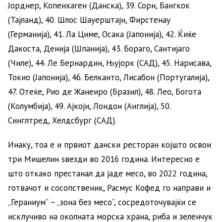
Јорднер, Копенхаген (Данска), 39. Сорн, Бангкок
(Тајланд), 40. Шлос Шауерштајн, Фирстенау
(Германија), 41. Ла Циме, Осака (Јапонија), 42. Ќиќе
Дакоста, Денија (Шпанија), 43. Бораго, Сантијаго
(Чиле), 44. Ле Бернардин, Њујорк (САД), 45. Нарисава,
Токио (Јапонија), 46. ​​Белканто, Лисабон (Португалија),
47. Отеќе, Рио де Жанеиро (Бразил), 48. Лео, Богота
(Колумбија), 49. Ајкоји, Лондон (Англија), 50.
Синглтред, Хелдсбург (САД).
Инаку, тоа е и првиот дански ресторан којшто освои
три Мишелин ѕвезди во 2016 година. Интересно е
што откако престанал да јаде месо, во 2022 година,
готвачот и сосопственик, Расмус Кофед го направи и
„Гераниум“ – „зона без месо“, сосредоточувајќи се
исклучиво на околната морска храна, риба и зеленчук