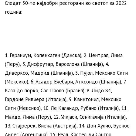
Следат 50-те најдобри ресторани во светот за 2022
година:
1. Гераниум, Копенхаген (Данска), 2. Централ, Лима
(Перу), 3. Дисфрутар, Барселона (Шпанија), 4.
Диверксо, Мадрид (Шпанија), 5. Пујол, Мексико Сити
(Мексико), 6. Асадор Ечебари, Атксондо (Шпанија), 7.
Каза до порко, Сао Паоло (Бразил), 8. Лидо 84,
Гардоне Ривиера (Италија), 9. Квинтонил, Мексико
Сити (Мексико), 10. Ле Каландр, Рубано (Италија), 11.
Маидо, Лима (Перу), 12. Улијаси, Сенигалија (Италија),
13. Стајререк, Виена (Австрија), 14. Дон Хулио, Буенос
Аирес (Аргентина), 15. Реал, Кастел ди Сангро