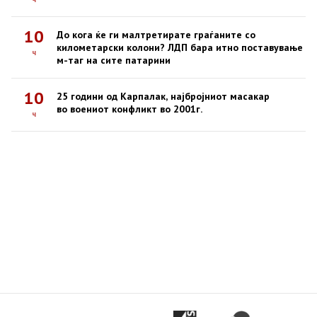
10
До кога ќе ги малтретирате граѓаните со
километарски колони? ЛДП бара итно поставување
ч
м-таг на сите патарини
10
25 години од Карпалак, најбројниот масакар
во воениот конфликт во 2001г.
ч