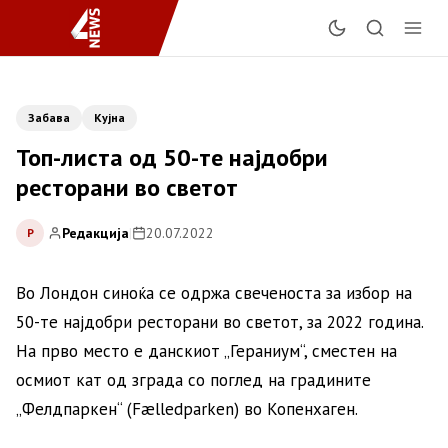
Забава
Кујна
Топ-листа од 50-те најдобри
ресторани во светот
Редакција
|
20.07.2022
Р
Во Лондон синоќа се одржа свеченоста за избор на
50-те најдобри ресторани во светот, за 2022 година.
На прво место е данскиот „Гераниум“, сместен на
осмиот кат од зграда со поглед на градините
„Фелдпаркен“ (Fælledparken) во Копенхаген.