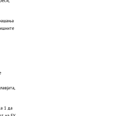
реси,
прашања
дишните
е
лавјата,
а 1 да
от на ЕУ