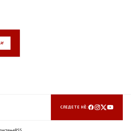
НИ
СЛЕДЕТЕ НЀ:
ористење
RSS