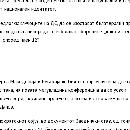
дека треба да се води сметка за нашите национални инте
от национален идентитет.
редлог-заклучоците на ДС, да се изостават билатерални 
 последната алинеја да се избришат зборовите: „како и го
 според член 12“.
ерна Македонија и Бугарија ќе бидат обврзувачки за двет
о така, на првата меѓувладина конференција да се усвои
преговори, скрининг процесот, а потоа и отворање на пог
јанов.
ократскиот сојуз, во документот Заеднички став, од точк
е избрише точка 11, бидејќи е непотребна, доколку Совет