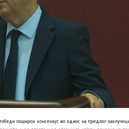
безбеди поширок консензус во однос на предлог-заклучоц