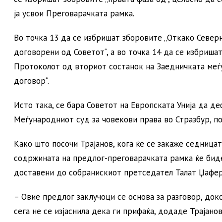
ја усвои Преговарачката рамка.
Во точка 13 да се избришат зборовите „Откако Север
договорени од Советот“, а во точка 14 да се избриша
Протоколот од вториот состанок на Заедничката меѓу
договор“.
Исто така, се бара Советот на Европската Унија да д
Меѓународниот суд за човекови права во Стразбур, по
Како што посочи Трајанов, кога ќе се закаже седница
содржината на предлог-преговарачката рамка ќе биде
доставени до собранискиот претседател Талат Џафер
– Овие предлог заклучоци се основа за разговор, док
сега не се изјаснила дека ги прифаќа, додаде Трајанов