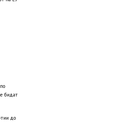
 по
ќе бидат
ртии до