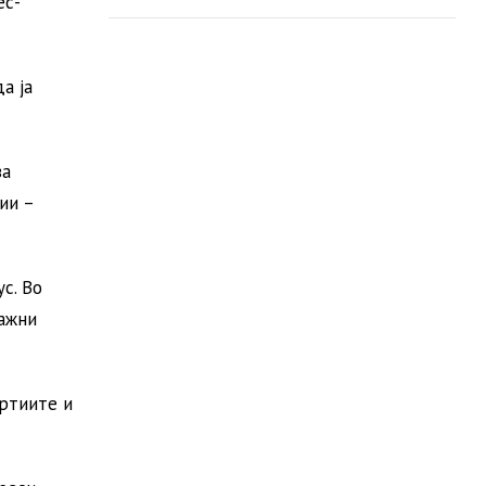
ес-
пошумување
а ја
за
ии –
с. Во
важни
артиите и