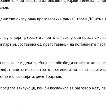
нието, и од власта и од опозиција, изјави денеска на пр
анов.
динство околу оваа преговарачка рамка“, тогаш ДС нема д
 група која требаше да подготви заклучоци прифатливи 
и партии, составена од претставници на поголемите парт
о прашање е дека треба да се обезбеди поширок консензу
рифатливи за мнозинството пратеници, односно за сите 
лно и опозицијата, рече Трајанов.
предлог-заклучоци, кои би послужиле за разговор меѓу п