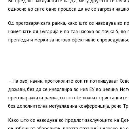
Во предлог заклучоците на ДС, меѓу другото се вели 
односно во сите овие процеси да не се загрози наши
Од преговарачката рамка, како што се наведува во п
наметнати од Бугарија и во таа насока во точка 5, во
прегледи и мерки за негово ефективно спроведување,
– На овој начин, протоколите кои ги потпишуваат Сев
држави, без да се инволвира во нив ЕУ во целина. Ист
преговарачката рамка, со што ќе почнат пристапните 
без дополнителна меѓувладина конференција, рече Тра
Како што се наведува во предлог-заклучоците на Дем
се избришат зборовите „првата фаза од“, целосно да с