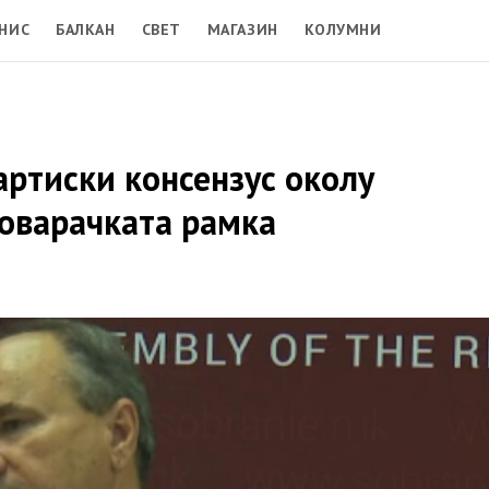
НИС
БАЛКАН
СВЕТ
МАГАЗИН
КОЛУМНИ
артиски консензус околу
говарачката рамка