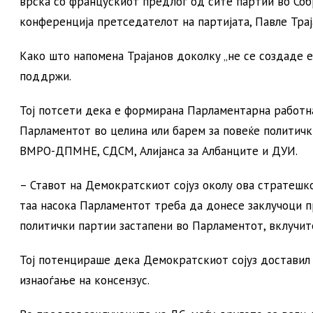
врска со францускиот предлог од сите партии во Собра
конференција претседателот на партијата, Павле Трај
Како што напомена Трајанов доколку „не се создаде е
поддржи.
Тој потсети дека е формирана Парламентарна работна
Парламентот во целина или барем за повеќе политичк
ВМРО-ДПМНЕ, СДСМ, Алијанса за Албанците и ДУИ.
– Ставот на Демократскиот сојуз околу ова стратешк
таа насока Парламентот треба да донесе заклучоци п
политички партии застапени во Парламентот, вклучите
Тој потенцираше дека Демократскиот сојуз доставил 
изнаоѓање на консензус.