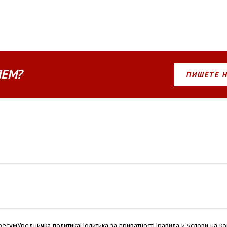
ЛЕМ?
ПИШЕТЕ 
ресум
Уредничка политика
Политика за приватност
Правила и услови на к