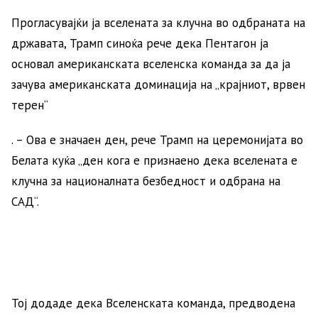
Прогласувајќи ја вселената за клучна во одбраната на
државата, Трамп синоќа рече дека Пентагон ја
основал американската вселенска команда за да ја
зачува американската доминација на „крајниот, врвен
терен“
. – Ова е значаен ден, рече Трамп на церемонијата во
Белата куќа „ден кога е признаено дека вселената е
клучна за националната безбедност и одбрана на
САД“.
Тој додаде дека Вселенската команда, предводена