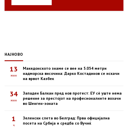
НАЈНОВО
13
Македонското знаме се вее на 5.054 метри
надморска височина: Дарко Костадинов се искачи
мин
на врвот Казбек
34
Западен Балкан пред нов протест: ЕУ сè уште нема
решение за престојот на професионалните возачи
мин
во Шенген-зоната
1
Зеленски слета во Белград: Прва официјална
посета на Србија и средба со Вучиќ
ч