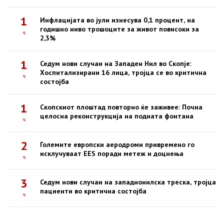
1
Инфлацијата во јули изнесува 0,1 процент, на
годишно ниво трошоците за живот повисоки за
ч
2,3%
1
Седум нови случаи на Западен Нил во Скопје:
Хоспитализирани 16 лица, тројца се во критична
ч
состојба
1
Скопскиот плоштад повторно ќе заживее: Почна
целосна реконструкција на подната фонтана
ч
2
Големите европски аеродроми привремено го
исклучуваат EES поради метеж и доцнења
ч
3
Седум нови случаи на западнонилска треска, тројца
пациенти во критична состојба
ч