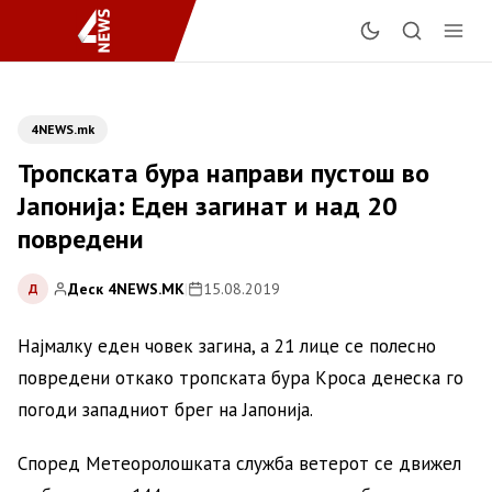
4NEWS.mk
Тропската бура направи пустош во
Јапонија: Еден загинат и над 20
повредени
Деск 4NEWS.MK
|
15.08.2019
Д
Најмалку еден човек загина, а 21 лице се полесно
повредени откако тропската бура Кроса денеска го
погоди западниот брег на Јапонија.
Според Метеоролошката служба ветерот се движел