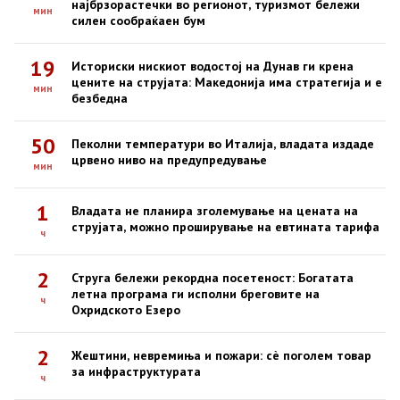
најбрзорастечки во регионот, туризмот бележи
мин
силен сообраќаен бум
19
Историски нискиот водостој на Дунав ги крена
цените на струјата: Македонија има стратегија и е
мин
безбедна
50
Пеколни температури во Италија, владата издаде
црвено ниво на предупредување
мин
1
Владата не планира зголемување на цената на
струјата, можно проширување на евтината тарифа
ч
2
Струга бележи рекордна посетеност: Богатата
летна програма ги исполни бреговите на
ч
Охридското Езеро
2
Жештини, невремиња и пожари: сè поголем товар
за инфраструктурата
ч