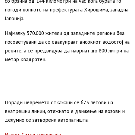
со брзина од 144 километри на час кога бурата го
погоди копното на префектурата Хирошима, западна
Јапонија.
Најмалку 570.000 жители од западните региони беа
посоветувани да се евакуираат високиот водостој на
реките, а се предвидува да наврнат до 800 литри на
метар квадратен.
Поради невремето откажани се 673 летови на
внатрешни линии, отежнато е движење на возови и
делумно се затворени автопатишта.
Извор: Сител телевизија