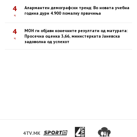
4
Алармантен демографски тренд: Во новата учебна
година дури 4.900 помалку првачиња
ч
4
МОН ги објави конечните резултати од матурата:
Просечна оценка 3,66, министерката Јаневска
ч
задоволна од успехот
4TV.MK