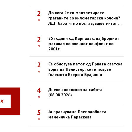
2
До кога ќе ги малтретирате
граѓаните со километарски колони?
ч
ЛДП бара итно поставување м-таг на
сите патарини
2
25 години од Карпалак, најбројниот
масакар во воениот конфликт во
ч
2001г.
2
Се обновува патот од Првата светска
војна на Пелистер, ќе ги поврзе
ч
Големото Езеро и Брајчино
4
Дневен хороскоп за сабота
(08.08.2026)
ч
НИ
5
Ја празнуваме Преподобната
маченичка Параскева
ч