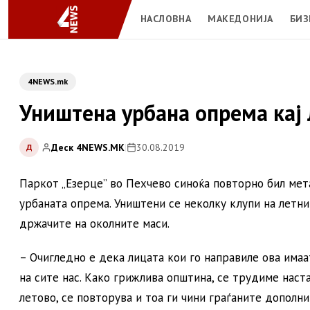
НАСЛОВНА
МАКЕДОНИЈА
БИЗ
4NEWS.mk
Уништена урбана опрема кај 
Деск 4NEWS.MK
|
30.08.2019
Д
Паркот „Езерце” во Пехчево синоќа повторно бил мета
урбаната опрема. Уништени се неколку клупи на летни
држачите на околните маси.
– Очигледно е дека лицата кои го направиле ова имаа
на сите нас. Како грижлива општина, се трудиме наст
летово, се повторува и тоа ги чини граѓаните дополн