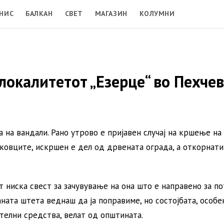
НИС
БАЛКАН
СВЕТ
МАГАЗИН
КОЛУМНИ
локалитетот „Езерце“ во Пехче
 на вандали. Рано утрово е пријавен случај на кршење на
ковците, искршен е дел од дрвената ограда, а откорнати
т ниска свест за зачувување на она што е направено за п
аната штета веднаш да ја поправиме, но состојбата, особе
ителни средства, велат од општината.