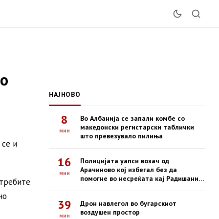
во
НАЈНОВО
8
Во Албанија се запали комбе со
македонски регистарски таблички
мин
што превезувало пилиња
 се и
16
Полицијата уапси возач од
Арачиново кој избегал без да
мин
помогне во несреќата кај Радишани,
отребите
во која загина 19-годишен
но
мотоциклист
39
Дрон навлегол во бугарскиот
воздушен простор
мин