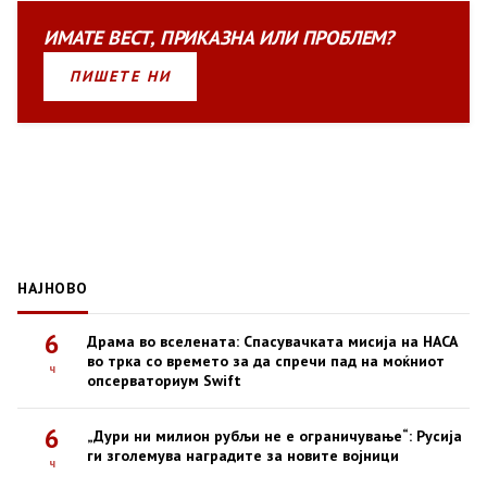
ИМАТЕ
ВЕСТ
,
ПРИКАЗНА
ИЛИ
ПРОБЛЕМ?
ПИШЕТЕ НИ
НАЈНОВО
6
Драма во вселената: Спасувачката мисија на НАСА
во трка со времето за да спречи пад на моќниот
ч
опсерваториум Swift
6
„Дури ни милион рубљи не е ограничување“: Русија
ги зголемува наградите за новите војници
ч