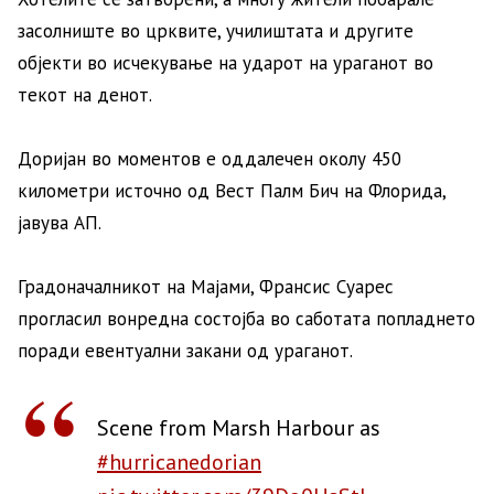
засолниште во црквите, училиштата и другите
објекти во исчекување на ударот на ураганот во
текот на денот.
Доријан во моментов е оддалечен околу 450
километри источно од Вест Палм Бич на Флорида,
јавува АП.
Градоначалникот на Мајами, Франсис Суарес
прогласил вонредна состојба во саботата попладнето
поради евентуални закани од ураганот.
Scene from Marsh Harbour as
#hurricanedorian