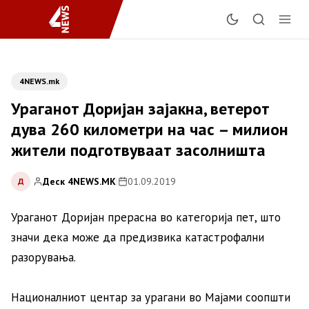
4NEWS.mk
Ураганот Доријан зајакна, ветерот
дува 260 километри на час – милион
жители подготвуваат засолништа
Деск 4NEWS.MK
|
01.09.2019
Д
Ураганот Доријан прерасна во категорија пет, што
значи дека може да предизвика катастрофални
разорувања.
Националниот центар за урагани во Мајами соопшти