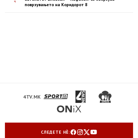
ч
поврзувањето на Коридорот 8
4TV.MK
СЛЕДЕТЕ НЀ: