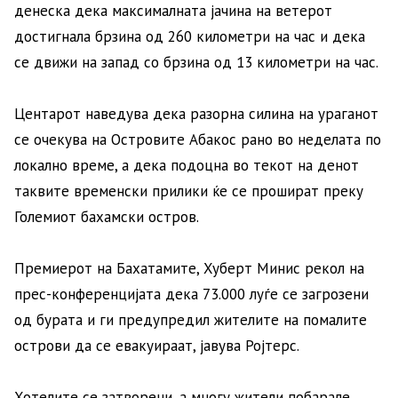
денеска дека максималната јачина на ветерот
достигнала брзина од 260 километри на час и дека
се движи на запад со брзина од 13 километри на час.
Центарот наведува дека разорна силина на ураганот
се очекува на Островите Абакос рано во неделата по
локално време, а дека подоцна во текот на денот
таквите временски прилики ќе се прошират преку
Големиот бахамски остров.
Премиерот на Бахатамите, Хуберт Минис рекол на
прес-конференцијата дека 73.000 луѓе се загрозени
од бурата и ги предупредил жителите на помалите
острови да се евакуираат, јавува Ројтерс.
Хотелите се затворени, а многу жители побарале