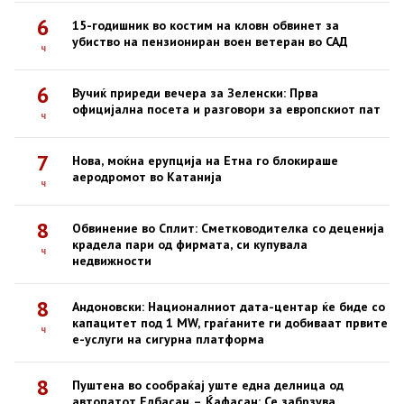
6
15-годишник во костим на кловн обвинет за
убиство на пензиониран воен ветеран во САД
ч
6
Вучиќ приреди вечера за Зеленски: Прва
официјална посета и разговори за европскиот пат
ч
7
Нова, моќна ерупција на Етна го блокираше
аеродромот во Катанија
ч
8
Обвинение во Сплит: Сметководителка со деценија
крадела пари од фирмата, си купувала
ч
недвижности
8
Андоновски: Националниот дата-центар ќе биде со
капацитет под 1 MW, граѓаните ги добиваат првите
ч
е-услуги на сигурна платформа
8
Пуштена во сообраќај уште една делница од
автопатот Елбасан – Ќафасан: Се забрзува