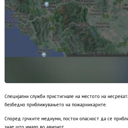
Специјални служби пристигнале на местото на несреќата 
безбедно приближувањето на пожарникарите.
Според грчките медиуми, постои опасност да се приближ
знае што имало во авионот.