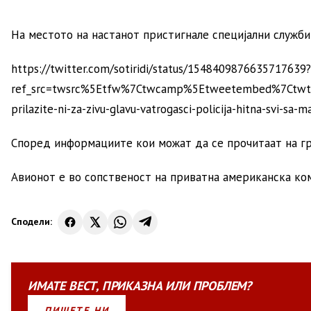
На местото на настанот пристигнале специјални служби 
https://twitter.com/sotiridi/status/1548409876635717639?
ref_src=twsrc%5Etfw%7Ctwcamp%5Etweetembed%7Ctwt
prilazite-ni-za-zivu-glavu-vatrogasci-policija-hitna-svi-s
Според информациите кои можат да се прочитаат на гр
Авионот е во сопственост на приватна американска комп
Сподели:
ИМАТЕ
ВЕСТ
,
ПРИКАЗНА
ИЛИ
ПРОБЛЕМ?
ПИШЕТЕ НИ