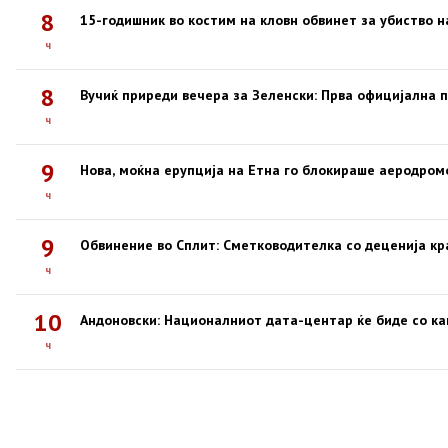
8
15-годишник во костим на кловн обвинет за убиство н
ч
8
Вучиќ приреди вечера за Зеленски: Прва официјална п
ч
9
Нова, моќна ерупција на Етна го блокираше аеродром
ч
9
Обвинение во Сплит: Сметководителка со деценија кр
ч
10
Андоновски: Националниот дата-центар ќе биде со ка
ч