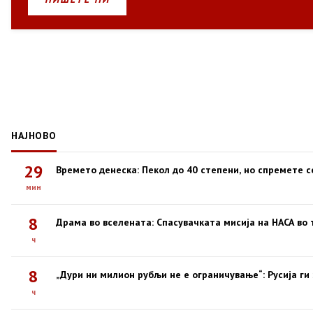
НАЈНОВО
29
Времето денеска: Пекол до 40 степени, но спремете с
мин
8
Драма во вселената: Спасувачката мисија на НАСА во 
ч
8
„Дури ни милион рубљи не е ограничување“: Русија ги
ч