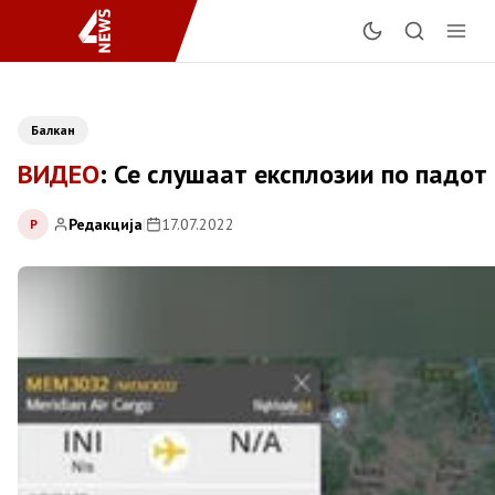
Балкан
ВИДЕО
: Се слушаат експлозии по падот
Редакција
|
17.07.2022
Р