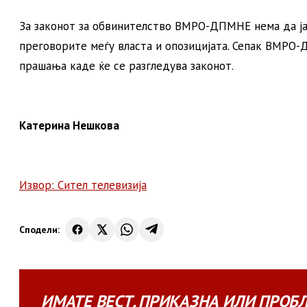
За законот за обвинителство ВМРО-ДПМНЕ нема да ја 
преговорите меѓу власта и опозицијата. Сепак ВМРО
прашања каде ќе се разгледува законот.
Катерина Нешкова
Извор: Сител телевизија
Сподели:
ИМАТЕ
ВЕСТ
,
ПРИКАЗНА
ИЛИ
ПРОБ