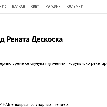
НИС
БАЛКАН
СВЕТ
МАГАЗИН
КОЛУМНИ
д Рената Дескоска
јзино време се случува најголемиот корупциско рекетар
 МНАВ е поврзан со спорниот тендер.