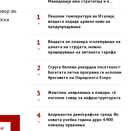
Македонија има стратегија и е
безбедна
овор во
1
Пеколни температури во Италија,
пски
владата издаде црвено ниво на
ч
предупредување
1
Владата не планира зголемување на
цената на струјата, можно
ч
проширување на евтината тарифа
2
Струга бележи рекордна посетеност:
Богатата летна програма ги исполни
ч
бреговите на Охридското Езеро
3
Жештини, невремиња и пожари: сè
поголем товар за инфраструктурата
ч
4
Алармантен демографски тренд: Во
новата учебна година дури 4.900
ч
помалку првачиња
НИ