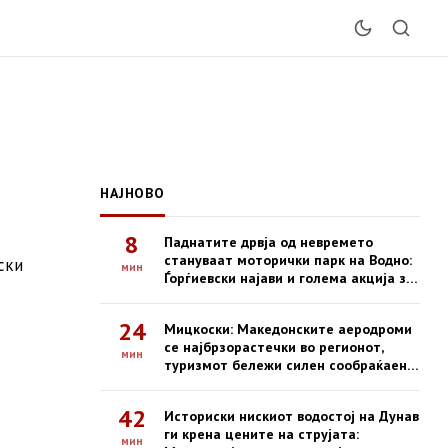
НАЈНОВО
8
Паднатите дрвја од невремето
стануваат моторички парк на Водно:
ски
мин
Ѓорѓиевски најави и голема акција за
пошумување
24
Мицкоски: Македонските аеродроми
се најбрзорастечки во регионот,
мин
туризмот бележи силен сообраќаен
бум
42
Историски нискиот водостој на Дунав
ги крена цените на струјата:
мин