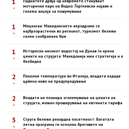
1
Паднатите дрвја од невремето стануваат
моторички парк на Водно: Ѓорѓиевски најави и
ч
голема акција за пошумување
1
Мицкоски: Македонските аеродроми се
најбрзорастечки во регионот, туризмот бележи
ч
силен сообраќаен бум
1
Историски нискиот водостој на Дунав ги крена
цените на струјата: Македонија има стратегија и е
ч
безбедна
2
Пеколни температури во Италија, владата издаде
црвено ниво на предупредување
ч
2
Владата не планира зголемување на цената на
струјата, можно проширување на евтината тарифа
ч
3
Струга бележи рекордна посетеност: Богатата
летна програма ги исполни бреговите на
ч