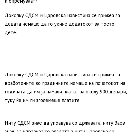
и опремуваат?
Доколку СДСМ и Царовска навистина се грижеа за
децата немаше да го укине додатокот за трето
дете.
Доколку СДСМ и Царовска навистина се грижеа за
вработените во градинките немаше на почетокот на
годината да им ја намали платат за околу 900 денари,
туку ќе им ги зголемеше платите.
Ниту СДСМ знае да управува со државата, ниту Заев
знае да управува со владата а ниту Царовска со