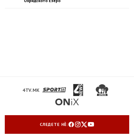
Охридското Езеро
4TV.MK
СЛЕДЕТЕ НЀ: