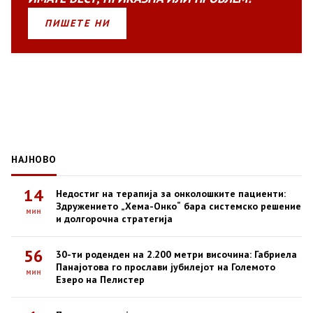
ПИШЕТЕ НИ
НАЈНОВО
14
Недостиг на терапија за онколошките пациенти:
Здружението „Хема-Онко“ бара системско решение
мин
и долгорочна стратегија
56
30-ти роденден на 2.200 метри височина: Габриела
Панајотова го прослави јубилејот на Големото
мин
Езеро на Пелистер