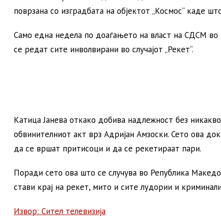
поврзана со изградбата на објектот „Космос“ каде шт
Само една недела по доаѓањето на власт на СДСМ во ј
се редат сите инволвирани во случајот „Рекет“.
Катица Јанева откако добива надлежност без никакво
обвинителниот акт врз Адријан Амзоски. Сето ова док
да се вршат притисоци и да се рекетираат пари.
Поради сето ова што се случува во Република Македо
стави крај на рекет, мито и сите лудории и криминали
Извор: Сител телевизија