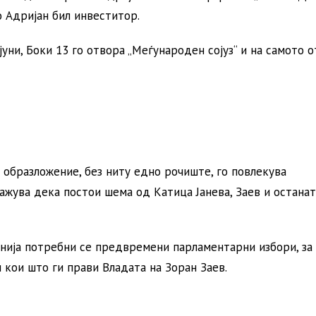
о Адријан бил инвеститор.
уни, Боки 13 го отвора „Меѓународен сојуз“ и на самото 
 образложение, без ниту едно рочиште, го повлекува
ажува дека постои шема од Катица Јанева, Заев и останат
нија потребни се предвремени парламентарни избори, за 
 кои што ги прави Владата на Зоран Заев.