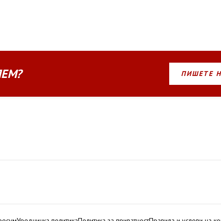
ЛЕМ?
ПИШЕТЕ 
ресум
Уредничка политика
Политика за приватност
Правила и услови на к