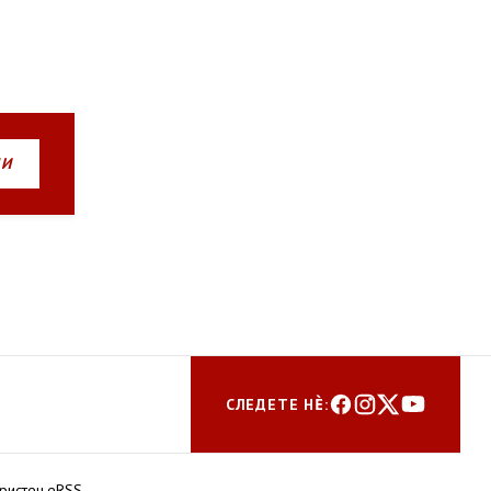
НИ
СЛЕДЕТЕ НЀ:
ористење
RSS