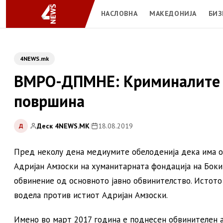
НАСЛОВНА
МАКЕДОНИЈА
БИЗ
4NEWS.mk
ВМРО-ДПМНЕ: Криминалите на
површина
Деск 4NEWS.MK
|
18.08.2019
Д
Пред неколу дена медиумите обелоденија дека има от
Адријан Амзоски на хуманитарната фондација на Боки 
обвинение од основното јавно обвинителство. Истото 
водела против истиот Адријан Амзоски.
Имено во март 2017 година е поднесен обвинителен 