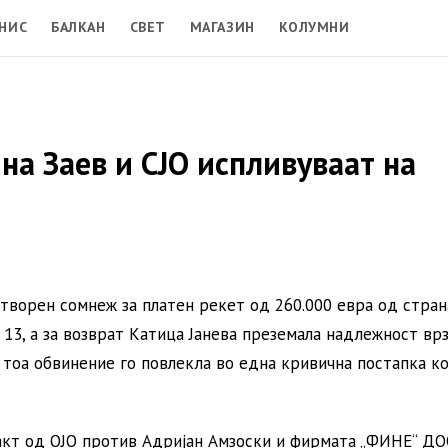
НИС
БАЛКАН
СВЕТ
МАГАЗИН
КОЛУМНИ
 Заев и СЈО испливуваат на
ворен сомнеж за платен рекет од 260.000 евра од стран
13, а за возврат Катица Јанева преземала надлежност вр
тоа обвинение го повлекла во една кривична постапка ко
акт од ОЈО против Адријан Амзоски и фирмата „ФИНЕ“ ДО