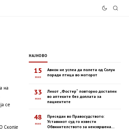
НАЈНОВО
15
Авион не успеа да полета од Солун
поради птица во моторот
мин
а на
33
Лекот „Фостер“ повторно достапен
з
во аптеките без доплата за
мин
пациентите
ја се
48
Преседан во Правосудството:
Уставниот суд го извести
мин
О Скопје
Обвинителството за неизвршена