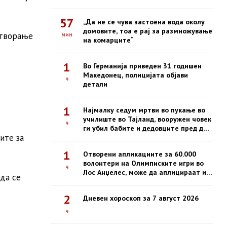
одлука од Граѓанскиот суд Скопје
57
„Да не се чува застоена вода околу
домовите, тоа е рај за размножување
отворање
мин
на комарците“
1
Во Германија приведен 31 годишен
Македонец, полицијата објави
ч
детали
1
Најмалку седум мртви во пукање во
училиште во Тајланд, вооружен човек
ч
ги убил бабите и дедовците пред да
ите за
отвори оган во училиште
1
Отворени апликациите за 60.000
волонтери на Олимписките игри во
ч
Лос Анџелес, може да аплицираат и
да се
кандидати од Македонија
2
Дневен хороскоп за 7 август 2026
ч