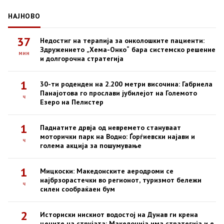
НАЈНОВО
37
Недостиг на терапија за онколошките пациенти:
Здружението „Хема-Онко“ бара системско решение
мин
и долгорочна стратегија
1
30-ти роденден на 2.200 метри височина: Габриела
Панајотова го прослави јубилејот на Големото
ч
Езеро на Пелистер
1
Паднатите дрвја од невремето стануваат
моторички парк на Водно: Ѓорѓиевски најави и
ч
голема акција за пошумување
1
Мицкоски: Македонските аеродроми се
најбрзорастечки во регионот, туризмот бележи
ч
силен сообраќаен бум
2
Историски нискиот водостој на Дунав ги крена
цените на струјата: Македонија има стратегија и е