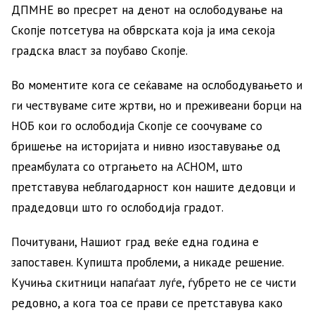
ДПМНЕ во пресрет на денот на ослободување на
Скопје потсетува на обврската која ја има секоја
градска власт за поубаво Скопје.
Во моментите кога се сеќаваме на ослободувањето и
ги чествуваме сите жртви, но и преживеани борци на
НОБ кои го ослободија Скопје се соочуваме со
бришење на историјата и нивно изоставување од
преамбулата со отргањето на АСНОМ, што
претставува неблагодарност кон нашите дедовци и
прадедовци што го ослободија градот.
Почитувани, Нашиот град веќе една година е
запоставен. Купишта проблеми, а никаде решение.
Кучиња скитници напаѓаат луѓе, ѓубрето не се чисти
редовно, а кога тоа се прави се претставува како