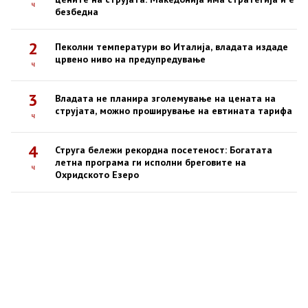
ч
безбедна
2
Пеколни температури во Италија, владата издаде
црвено ниво на предупредување
ч
3
Владата не планира зголемување на цената на
струјата, можно проширување на евтината тарифа
ч
4
Струга бележи рекордна посетеност: Богатата
летна програма ги исполни бреговите на
ч
Охридското Езеро