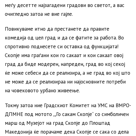
меѓу десетте најзагадени градови во светот, а вас
очигледно затоа не вие гајле.
Повикуваме итно да престанете да правите
комедија од цел град и да се фатите за работа. Во
спротивно поднесете си оставка од функцијата!
Скопје има граѓани кои го сакаат и кои сакаат овој
град да биде модерен, напреден, град во кој секој
ќе може себеси да се реализира, а не град во кој што
не може да се реализираа ни најосновните потреби
на човековото урбано живеење.
Токму затоа ние Градскиот Комитет на УМС на ВМРО-
ДПМНЕ под мотото ,,Го сакам Скопје“ со симболичен
марш од Музејот на град Скопје до Плоштад
Македонија ќе порачаме дека Скопје се сака со дела