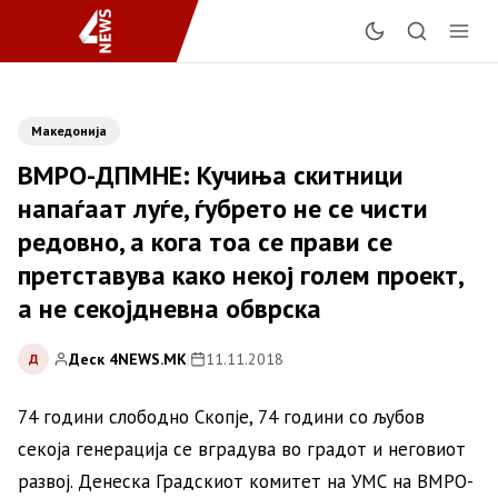
Македонија
ВМРО-ДПМНЕ: Кучиња скитници
напаѓаат луѓе, ѓубрето не се чисти
редовно, а кога тоа се прави се
претставува како некој голем проект,
а не секојдневна обврска
Деск 4NEWS.MK
|
11.11.2018
Д
74 години слободно Скопје, 74 години со љубов
секоја генерација се вградува во градот и неговиот
развој. Денеска Градскиот комитет на УМС на ВМРО-