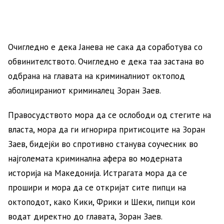
Очигледно е дека Јанева не сака да соработува со
обвинителството. Очигледно е дека таа застана во
одбрана на главата на криминалниот октопод
аболицираниот криминалец Зоран Заев.
Правосудството мора да се ослободи од стегите на
власта, мора да ги игнорира притисоците на Зоран
Заев, бидејќи во спротивно станува соучесник во
најголемата криминална афера во модерната
историја на Македонија. Истрагата мора да се
прошири и мора да се откријат сите пипци на
октоподот, како Кики, Фрики и Шеки, пипци кои
водат директно до главата, Зоран Заев.