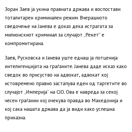
Зоран Заев ја укина правната држава и воспостави
тоталитарен криминален режим. Вчерашното
сведочење на Јанева е доказ дека истрагата за
милионскиот криминал за случајот „Рекет“ е
компромитирана.
Заев, Русковска и Јанева уште еднаш ја потценија
интелигенцијата на граѓаните. Јанева даде исказ како
сведок во присуство на адвокат, адвокат кој
истовремено правно застапува еден од таргетите во
случајот „Империја“ на СЈО. Ова е навреда за секој
чесен граѓанин кој очекува правда во Македонија и
кој сака нашата држава да ја види како успешна
приказна.