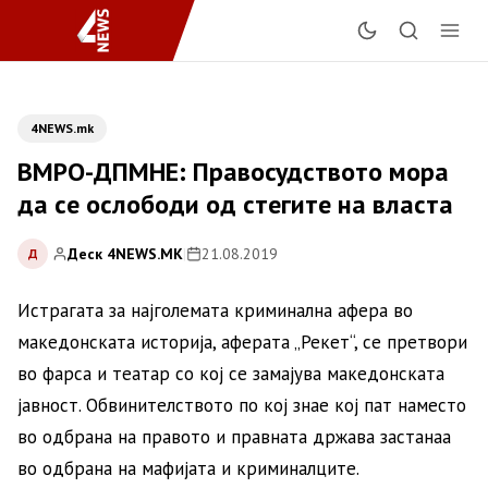
4NEWS.mk
ВМРО-ДПМНЕ: Правосудството мора
да се ослободи од стегите на власта
Деск 4NEWS.MK
|
21.08.2019
Д
Истрагата за најголемата криминална афера во
македонската историја, аферата „Рекет“, се претвори
во фарса и театар со кој се замајува македонската
јавност. Обвинителството по кој знае кој пат наместо
во одбрана на правото и правната држава застанаа
во одбрана на мафијата и криминалците.