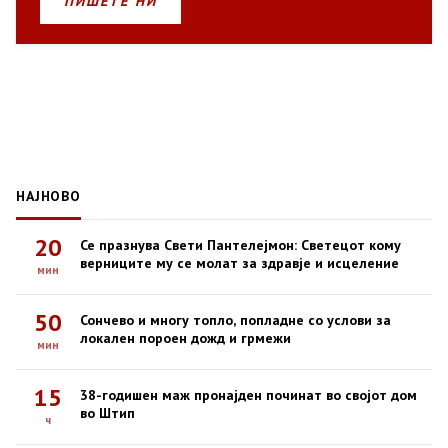
ПИШЕТЕ НИ
НАЈНОВО
20
Се празнува Свети Пантелејмон: Светецот кому
верниците му се молат за здравје и исцеление
мин
50
Сончево и многу топло, попладне со услови за
локален пороен дожд и грмежи
мин
15
38-годишен маж пронајден починат во својот дом
во Штип
ч