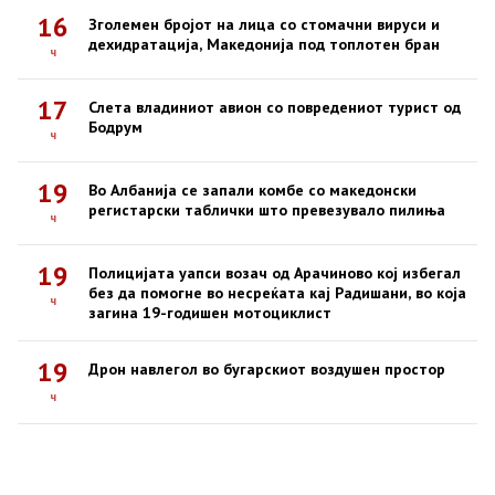
16
Зголемен бројот на лица со стомачни вируси и
дехидратација, Македонија под топлотен бран
ч
17
Слета владиниот авион со повредениот турист од
Бодрум
ч
19
Во Албанија се запали комбе со македонски
регистарски таблички што превезувало пилиња
ч
19
Полицијата уапси возач од Арачиново кој избегал
без да помогне во несреќата кај Радишани, во која
ч
загина 19-годишен мотоциклист
19
Дрон навлегол во бугарскиот воздушен простор
ч