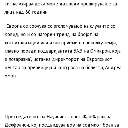
сигнализираа дека може да следи проширување за
лица над 60 години.
„Европа се соочува со зголемување на случаите со
Ковид, но и со нагорен тренд на бројот на
хоспитализации или итни приеми во неколку земји,
главно поради подваријантата БA.5 на Омикрон, која
е позаразна“, истакна директорот на Европскиот
центар за превенција и контрола на болести, Андреа
Амон.
Претседателот на Научниот совет Жан-Франсоа
Делфраиси, кој предвидува врв на седмиот бран за