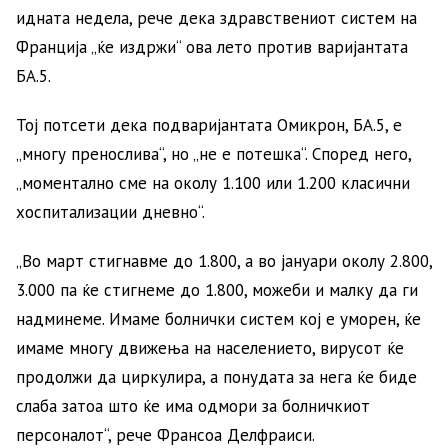
идната недела, рече дека здравствениот систем на
Франција „ќе издржи“ ова лето против варијантата
БА.5.
Тој потсети дека подваријантата Омикрон, БА.5, е
„многу пренослива“, но „не е потешка“. Според него,
„моментално сме на околу 1.100 или 1.200 класични
хоспитализации дневно“.
„Во март стигнавме до 1.800, а во јануари околу 2.800,
3.000 па ќе стигнеме до 1.800, можеби и малку да ги
надминеме. Имаме болнички систем кој е уморен, ќе
имаме многу движења на населението, вирусот ќе
продолжи да циркулира, а понудата за нега ќе биде
слаба затоа што ќе има одмори за болничкиот
персоналот“, рече Франсоа Делфраиси.