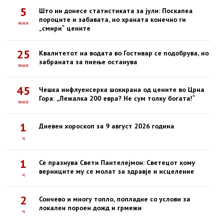
5
Што ни донесе статистиката за јули: Поскапеа
пороците и забавата, но храната конечно ги
мин
„смири“ цените
25
Квалитетот на водата во Гостивар се подобрува, но
забраната за пиење останува
мин
45
Чешка инфлуенсерка шокирана од цените во Црна
Гора: „Лежалка 200 евра? Не сум толку богата!“
мин
1
Дневен хороскоп за 9 август 2026 година
ч
1
Се празнува Свети Пантелејмон: Светецот кому
верниците му се молат за здравје и исцеление
ч
2
Сончево и многу топло, попладне со услови за
локален пороен дожд и грмежи
ч