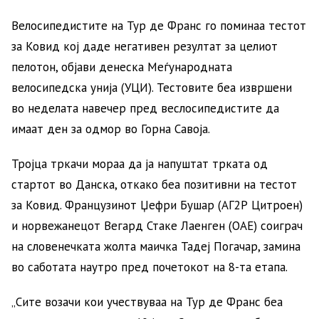
Велосипедистите на Тур де Франс го поминаа тестот
за Ковид кој даде негативен резултат за целиот
пелотон, објави денеска Меѓународната
велосипедска унија (УЦИ). Тестовите беа извршени
во неделата навечер пред веслосипедистите да
имаат ден за одмор во Горна Савоја.
Тројца тркачи мораа да ја напуштат трката од
стартот во Данска, откако беа позитивни на тестот
за Ковид. Французинот Џефри Бушар (АГ2Р Цитроен)
и норвежанецот Вегард Стаке Лаенген (ОАЕ) соиграч
на словенечката жолта маичка Тадеј Погачар, замина
во саботата наутро пред почетокот на 8-та етапа.
„Сите возачи кои учествуваа на Тур де Франс беа