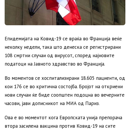
Епидемијата на Ковид-19 се враќа во Франција веќе
неколку недели, така што денеска се регистрирани
108 смртни случаи од вирусот, според најновите
податоци на Јавното здравство во Франција.
Во моментов се хоспитализирани 18.605 пациенти, од
кои 176 се во критична состојба. Бројот на откриени
нови случаи ќе биде соопштен подоцна во вечерните
часови, јави дописникот на МИА од Париз.
Ова е во моментот кога Европската унија препорача
втора засилена вакцина против Ковид-19 на сите