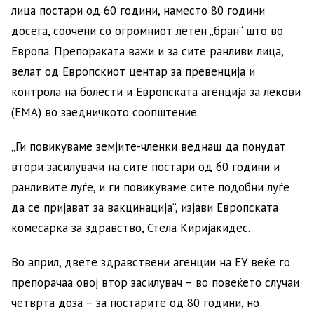
лица постари од 60 години, наместо 80 години
досега, соочени со огромниот летен „бран“ што во
Европа. Препораката важи и за сите ранливи лица,
велат од Европскиот центар за превенција и
контрола на болести и Европската агенција за лекови
(ЕМА) во заедничкото соопштение.
„Ги повикуваме земјите-членки веднаш да понудат
втори засилувачи на сите постари од 60 години и
ранливите луѓе, и ги повикуваме сите подобни луѓе
да се пријават за вакцинација“, изјави Европската
комесарка за здравство, Стела Киријакидес.
Во април, двете здравствени агенции на ЕУ веќе го
препорачаа овој втор засилувач – во повеќето случаи
четврта доза – за постарите од 80 години, но