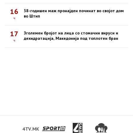
16
38-годишен маж пронајден починат во својот дом
во Штип
ч
17
Зголемен бројот на лица со стомачни вируси и
дехидратација, Македонија под топлотен бран
ч
4TV.MK