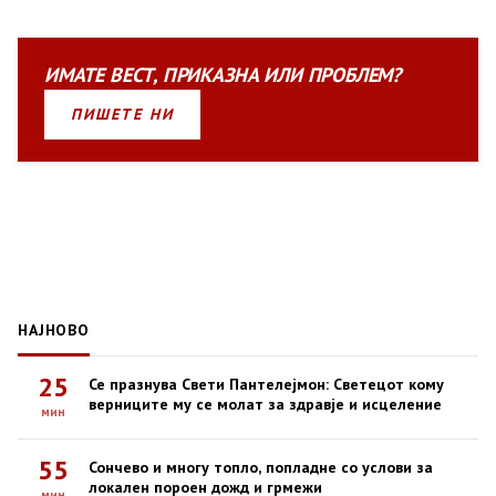
ИМАТЕ
ВЕСТ
,
ПРИКАЗНА
ИЛИ
ПРОБЛЕМ?
ПИШЕТЕ НИ
НАЈНОВО
25
Се празнува Свети Пантелејмон: Светецот кому
верниците му се молат за здравје и исцеление
мин
55
Сончево и многу топло, попладне со услови за
локален пороен дожд и грмежи
мин