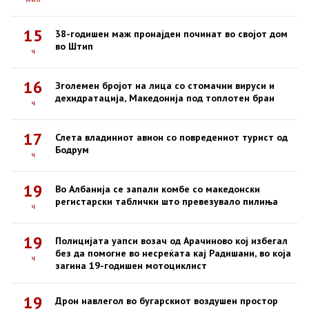
15
38-годишен маж пронајден починат во својот дом
во Штип
ч
16
Зголемен бројот на лица со стомачни вируси и
дехидратација, Македонија под топлотен бран
ч
17
Слета владиниот авион со повредениот турист од
Бодрум
ч
19
Во Албанија се запали комбе со македонски
регистарски таблички што превезувало пилиња
ч
19
Полицијата уапси возач од Арачиново кој избегал
без да помогне во несреќата кај Радишани, во која
ч
загина 19-годишен мотоциклист
19
Дрон навлегол во бугарскиот воздушен простор