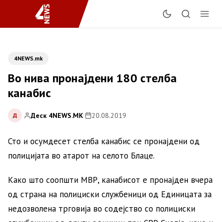
4NEWS.mk
Во нива пронајдени 180 стелба
канабис
Деск 4NEWS.MK
|
20.08.2019
Д
Сто и осумдесет стелба канабис се пронајдени од
полицијата во атарот на селото Блаце.
Како што соопшти МВР, канабисот е пронајден вчера
од страна на полициски службеници од Единицата за
недозволена трговија во содејство со полициски