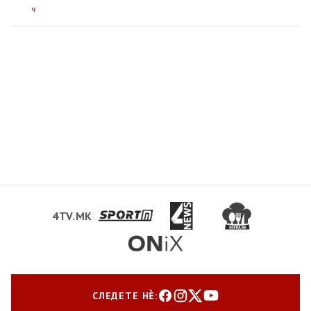
ч
4TV.MK
СЛЕДЕТЕ НЀ: