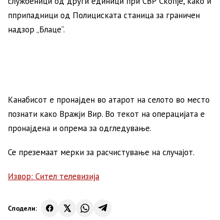
службеници од други единици при СВР Скопје, како и
пприпадници од Полициската станица за граничен
надзор „Блаце“.
Канабисот е пронајден во атарот на селото во место
познати како Вражји Вир. Во текот на операцијата е
пронајдена и опрема за одгледување.
Се преземаат мерки за расчистување на случајот.
Извор: Сител телевизија
Сподели: